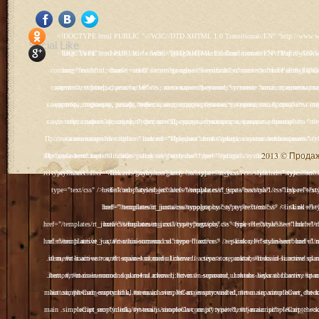
<!DOCTYPE html PUBLIC "-//W3C//DTD XHTML 1.0 Transitional//EN" "http://www.w3.org/TR/xhtml1/DTD/xhtml1-transitional.dtd"> <html xmlns="http://www.w3.org/1999/xhtml" xml:lang="ru-ru" lang="ru-ru" > <head> <meta name="google-site-verification" content="4vFPaFr8_T0N5uYcY4vh3M1DtIkbIJH6yDV7_NDqfJc" /> <base href="http://antik.1kzn.ru/" /> <meta http-equiv="content-type" content="text/html; charset=utf-8" /> <meta name="keywords" content="каталог антиквариат, часы продажа, старинные часы, напольные часы, настенные часы, каминные часы, мебель, старинные люстры, картины, торшеры, резьба, мебель, коллекционирование, чугунное литьё, предметы старины, реставрация, интерьер, модерн, классицизм, кресло, диван, мозаика, гарнитур, дуб, зеркало, светильник, канделябр, шифоньер, шкаф, буфет, комод, сундук, букинист, жирандоль, бронза" /> <meta name="rights" content="Продажа антиквариата http://antik.1kzn.ru" /> <meta name="author" content="Super User" /> <meta name="description" content="Продажа антиквариата, каталог антиквариата." /> <meta name="generator" content="Joomla! - Open Source Content Management" /> <title>Каталог антиквариата - Продажа антиквариата </title> <link rel="stylesheet" href="/plugins/system/rokbox/assets/styles/rokbox.css" type="text/css" /> <link rel="stylesheet" href="/libraries/gantry/css/grid-12.css" type="text/css" /> <link rel="stylesheet" href="/libraries/gantry/css/gantry.css" type="text/css" /> <link rel="stylesheet" href="/libraries/gantry/css/joomla.css" type="text/css" /> <link rel="stylesheet" href="/templates/rt_juxta/css/joomla.css" type="text/css" /> <link rel="stylesheet" href="/templates/rt_juxta/css/style1.css" type="text/css" /> <link rel="stylesheet" href="/templates/rt_juxta/css/demo-styles.css" type="text/css" /> <link rel="stylesheet" href="/templates/rt_juxta/css/template.css" type="text/css" /> <link rel="stylesheet" href="/templates/rt_juxta/css/template-firefox.css" type="text/css" /> <link rel="stylesheet" href="/templates/rt_juxta/css/typography.css" type="text/css" /> <link rel="stylesheet" href="/templates/rt_juxta/css/backgrounds.css" type="text/css" /> <link rel="stylesheet" href="/templates/rt_juxta/css/fusionmenu.css" type="text/css" /> <link rel="stylesheet" href="/modules/mod_roknewspager/themes/light/roknewspager.css" type="text/css" /> <style type="text/css"> #rt-main-surround ul.menu li.active > a, #rt-main-surround ul.menu li.active > .separator, #rt-main-surround ul.menu li.active > .item, #rt-main-surround .square4 ul.menu li:hover > a, #rt-main-surround .square4 ul.menu li:hover > .item, #rt-main-surround .square4 ul.menu li:hover > .separator, .roktabs-links ul li.active span, .menutop li:hover > .item, .menutop li.f-menuparent-itemfocus .item, .menutop li.active > .item {color:#660000;} a, .button, #rt-main-surround ul.menu a:hover, #rt-main-surround ul.menu .separator:hover, #rt-main-surround ul.menu .item:hover, .title1 .module-title .title, #rt-main .item_add:link, #rt-main .item_add:visited, #rt-main .simpleCart_empty:link, #rt-main .simpleCart_empty:visited, #rt-main .simpleCart_checkout:link, #rt-main .simpleCart_checkout:visited {color:#660000;} body #rt-logo {width:400px;height:200px;} </style> <script src="/media/system/js/mootools-core.js" type="text/javascript"></script> <script src="/media/system/js/core.js" type="text/javascript"></script> <script src="/media/system/js/caption.js" type="text/javascript"></script> <script src="/media/system/js/mootools-more.js" type="text/javascript"></script> <script src="/plugins/system/rokbox/as
Social Like
<!DOCTYPE html PUBLIC "-//W3C//DTD XHTML 1.0 Transitional//EN" "http://www.w3.org/TR/xhtml1/DTD/xhtml1-transitional.dtd"> <html xmlns="http://www.w3.org/1999/xhtml" xml:lang="ru-ru" lang="ru-ru" > <head> <meta name="google-site-verification" content="4vFPaFr8_T0N5uYcY4vh3M1DtIkbIJH6yDV7_NDqfJc" /> <base href="http://antik.1kzn.ru/" /> <meta http-equiv="content-type" content="text/html; charset=utf-8" /> <meta name="keywords" content="каталог антиквариат, часы продажа, старинные часы, напольные часы, настенные часы, каминные часы, мебель, старинные люстры, картины, торшеры, резьба, мебель, коллекционирование, чугунное литьё, предметы старины, реставрация, интерьер, модерн, классицизм, кресло, диван, мозаика, гарнитур, дуб, зеркало, светильник, канделябр, шифоньер, шкаф, буфет, комод, сундук, букинист, жирандоль, бронза" /> <meta name="rights" content="Продажа антиквариата http://antik.1kzn.ru" /> <meta name="author" content="Super User" /> <meta name="description" content="Продажа антиквариата, каталог антиквариата." /> <meta name="generator" content="Joomla! - Open Source Content Management" /> <title>Каталог антиквариата - Продажа антиквариата </title> <link rel="stylesheet" href="/plugins/system/rokbox/assets/styles/rokbox.css" type="text/css" /> <link rel="stylesheet" href="/libraries/gantry/css/grid-12.css" type="text/css" /> <link rel="stylesheet" href="/libraries/gantry/css/gantry.css" type="text/css" /> <link rel="stylesheet" href="/libraries/gantry/css/joomla.css" type="text/css" /> <link rel="stylesheet" href="/templates/rt_juxta/css/joomla.css" type="text/css" /> <link rel="stylesheet" href="/templates/rt_juxta/css/style1.css" type="text/css" /> <link rel="stylesheet" href="/templates/rt_juxta/css/demo-styles.css" type="text/css" /> <link rel="stylesheet" href="/templates/rt_juxta/css/template.css" type="text/css" /> <link rel="stylesheet" href="/templates/rt_juxta/css/template-firefox.css" type="text/css" /> <link rel="stylesheet" href="/templates/rt_juxta/css/typography.css" type="text/css" /> <link rel="stylesheet" href="/templates/rt_juxta/css/backgrounds.css" type="text/css" /> <link rel="stylesheet" href="/templates/rt_juxta/css/fusionmenu.css" type="text/css" /> <link rel="stylesheet" href="/modules/mod_roknewspager/themes/light/roknewspager.css" type="text/css" /> <style type="text/css"> #rt-main-surround ul.menu li.active > a, #rt-main-surround ul.menu li.active > .separator, #rt-main-surround ul.menu li.active > .item, #rt-main-surround .square4 ul.menu li:hover > a, #rt-main-surround .square4 ul.menu li:hover > .item, #rt-main-surround .square4 ul.menu li:hover > .separator, .roktabs-links ul li.active span, .menutop li:hover > .item, .menutop li.f-menuparent-itemfocus .item, .menutop li.active > .item {color:#660000;} a, .button, #rt-main-surround ul.menu a:hover, #rt-main-surround ul.menu .separator:hover, #rt-main-surround ul.menu .item:hover, .title1 .module-title .title, #rt-main .item_add:link, #rt-main .item_add:visited, #rt-main .simpleCart_empty:link, #rt-main .simpleCart_empty:visited, #rt-main .simpleCart_checkout:link, #rt-main .simpleCart_checkout:visited {color:#660000;} body #rt-logo {width:400px;height:200px;} </style> <script src="/media/system/js/mootools-core.js" type="text/javascript"></script> <script src="/media/system/js/core.js" type="text/javascript"></script> <script src="/media/system/js/caption.js" type="text/javascript"></script> <script src="/media/system/js/mootools-more.js" type="text/javascript"></script> <script src="/plugins/system/rokbox/as
2013 © Продажа