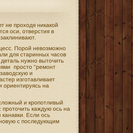
ет не проходя никакой
ся оси, отверстия в
 заклинивают.
цесс. Порой невозможно
али для старинных часов
, деталь нужно выточить
иями просто "ремонт
 заводскую и
астер изготавливает
и ориентируясь на
сложный и кропотливый
: проточить каждую ось на
 канавки. Если ось
 новую с последующим