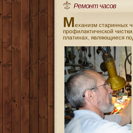
Ремонт часов
М
еханизм старинных ча
профилактичнской чистки,
платинах, являющиеся по