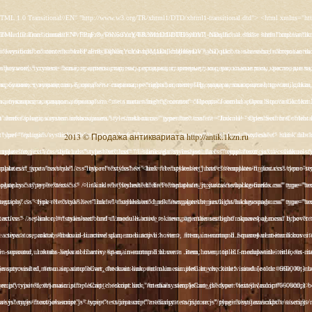
s/rt_juxta/css/template-firefox.css" type="text/css" /> <link rel="stylesheet" href="/templates/rt_juxta/css/typography.css" type="text/css" /> <link rel="stylesheet" href="/templates/rt_juxta/css/backgrounds.css" type="text/css" /> <link rel="stylesheet" href="/templates/rt_juxta/css/fusionmenu.css" type="text/css" /> <link rel="stylesheet" href="/modules/mod_roknewspager/themes/light/roknewspager.css" type="text/css" /> <style type="text/css"> #rt-main-surround ul.menu li.active > a, #rt-main-surround ul.menu li.active > .separator, #rt-main-surround ul.menu li.active > .item, #rt-main-surround .square4 ul.menu li:hover > a, #rt-main-surround .square4 ul.menu li:hover > .item, #rt-main-surround .square4 ul.menu li:hover > .separator, .roktabs-links ul li.active span, .menutop li:hover > .item, .menutop li.f-menuparent-itemfocus .item, .menutop li.active > .item {color:#660000;} a, .button, #rt-main-surround ul.menu a:hover, #rt-main-surround ul.menu .separator:hover, #rt-main-surround ul.menu .item:hover, .title1 .module-title .title, #rt-main .item_add:link, #rt-main .item_add:visited, #rt-main .simpleCart_empty:link, #rt-main .simpleCart_empty:visited, #rt-main .simpleCart_checkout:link, #rt-main .simpleCart_checkout:visited {color:#660000;} body #rt-logo {width:400px;height:200px;} </style> <script src="/media/system/js/mootools-core.js" type="text/javascript"></script> <script src="/media/system/js/core.js" type="text/javascript"></script> <script src="/media/system/js/caption.js" type="text/javascript"></script> <script src="/media/system/js/mootools-more.js" type="text/javascript"></script> <script src="/plugins/system/rokbox/assets/js/rokbox.js" type="text/javascript"></script> <script src="/libraries/gantry/js/gantry-inputs.js" type="text/javascript"></script> <script src="/libraries/gantry/js/browser-engines.js" type="text/javascript"></script> <script src="/modules/mod_roknavmenu/themes/fusion/js/fusion.js" type="text/javascript"></script> <script src="/modules/mod_roknewspager/tmpl/js/roknewspager.js" type="text/javascript"></script> <script src="http://antik.1kzn.ru/modules/mod_rizlogin/js/jquery.min.js" type="text/javascript"></script> <script src="http://antik.1kzn.ru/modules/mod_rizlogin/js/jquery-ui.min.js" type="text/javascript"></script> <script src="http://antik.1kzn.ru/modules/mod_rizlogin/js/side-bar.js" type="text/javascript"></script> <script src="/modules/mod_rokajaxsearch/js/rokajaxsearch.js" type="text/javascript"></script> <script type="text/javascript"> window.addEvent('load', function() { new JCaption('img.caption'); }); if (typeof RokBoxSettings == 'undefined') RokBoxSettings = {pc: '100'}; InputsExclusion.push('.content_vote','#rt-popup','#vmMainPage') window.addEvent('domready', function() { new Fusion('ul.menutop', { pill: 0, effect: 'slide and fade', opacity: 1, hideDelay: 500, centered: 0, tweakInitial: {'x': 9, 'y': 6}, tweakSubsequent: {'x': 0, 'y': -14}, menuFx: {duration: 300, transition: Fx.Transitions.Circ.easeOut}, pillFx: {duration: 400, transition: Fx.Transitions.Back.easeOut} }); }); function keepAlive() { var myAjax = new Request({method: "get", url: "index.php"}).send();} window.addEvent("domready", function(){ keepAlive.periodical(840000); }); window.addEvent((window.webkit) ? 'load' : 'domready', function() { window.rokajaxsearch = new RokAjaxSearch({ 'results': 'Results', 'close': '', 'websearch': 0, 'blogsearch': 0, 'imagesearch': 0, 'videosearch': 0, 'imagesize': 'SMALL', 'safesearch': 'MODERATE', 'search': 'Search...', 'readmore': 'Read more...', 'noresults': 'No results', 'advsearch': 'Advanced search', 'page': 'Page', 'page_of': 'of', 'searchlink': 'http://antik.1kzn.ru/index.php?option=com_search&amp;view=search&amp;tmpl=component', 'advsearchlink': 'http://antik.1kzn.ru/index.php?option=com_search&amp;view=search', 'uribase': 'http://antik.1kzn.ru/', 'limit': '10', 'perpage': '3', 'ordering': 'newest', 'phrase': 'any', 'hidedivs': '', 'includelink': 1, 'viewall': 'View all results', 'estimated': 'estimated', 'showestimated': 1, 'showpagination': 1, 'showcategory': 1, 'showreadmore': 1, 'showdescription': 1 }); }); </script> <meta name="google-site-verification" content="" /> <script type="text/javascript"> var _gaq = _gaq || []; _gaq.push(['_setAccount', 'UA-XXXXX-X']); _gaq.push(['_gat._anonymizeI
s/rt_juxta/css/template-firefox.css" type="text/css" /> <link rel="stylesheet" href="/templates/rt_juxta/css/typography.css" type="text/css" /> <link rel="stylesheet" href="/templates/rt_juxta/css/backgrounds.css" type="text/css" /> <link rel="stylesheet" href="/templates/rt_juxta/css/fusionmenu.css" type="text/css" /> <link rel="stylesheet" href="/modules/mod_roknewspager/themes/light/roknewspager.css" type="text/css" /> <style type="text/css"> #rt-main-surround ul.menu li.active > a, #rt-main-surround ul.menu li.active > .separator, #rt-main-surround ul.menu li.active > .item, #rt-main-surround .square4 ul.menu li:hover > a, #rt-main-surround .square4 ul.menu li:hover > .item, #rt-main-surround .square4 ul.menu li:hover > .separator, .roktabs-links ul li.active span, .menutop li:hover > .item, .menutop li.f-menuparent-itemfocus .item, .menutop li.active > .item {color:#660000;} a, .button, #rt-main-surround ul.menu a:hover, #rt-main-surround ul.menu .separator:hover, #rt-main-surround ul.menu .item:hover, .title1 .module-title .title, #rt-main .item_add:link, #rt-main .item_add:visited, #rt-main .simpleCart_empty:link, #rt-main .simpleCart_empty:visited, #rt-main .simpleCart_checkout:link, #rt-main .simpleCart_checkout:visited {color:#660000;} body #rt-logo {width:400px;height:200px;} </style> <script src="/media/system/js/mootools-core.js" type="text/javascript"></script> <script src="/media/system/js/core.js" type="text/javascript"></script> <script src="/media/system/js/caption.js" type="text/javascript"></script> <script src="/media/system/js/mootools-more.js" type="text/javascript"></script> <script src="/plugins/system/rokbox/assets/js/rokbox.js" type="text/javascript"></script> <script src="/libraries/gantry/js/gantry-inputs.js" type="text/javascript"></script> <script src="/libraries/gantry/js/browser-engines.js" type="text/javascript"></script> <script src="/modules/mod_roknavmenu/themes/fusion/js/fusion.js" type="text/javascript"></script> <script src="/modules/mod_roknewspager/tmpl/js/roknewspager.js" type="text/javascript"></script> <script src="http://antik.1kzn.ru/modules/mod_rizlogin/js/jquery.min.js" type="text/javascript"></script> <script src="http://antik.1kzn.ru/modules/mod_rizlogin/js/jquery-ui.min.js" type="text/javascript"></script> <script src="http://antik.1kzn.ru/modules/mod_rizlogin/js/side-bar.js" type="text/javascript"></script> <script src="/modules/mod_rokajaxsearch/js/rokajaxsearch.js" type="text/javascript"></script> <script type="text/javascript"> window.addEvent('load', function() { new JCaption('img.caption'); }); if (typeof RokBoxSettings == 'undefined') RokBoxSettings = {pc: '100'}; InputsExclusion.push('.content_vote','#rt-popup','#vmMainPage') window.addEvent('domready', function() { new Fusion('ul.menutop', { pill: 0, effect: 'slide and fade', opacity: 1, hideDelay: 500, centered: 0, tweakInitial: {'x': 9, 'y': 6}, tweakSubsequent: {'x': 0, 'y': -14}, menuFx: {duration: 300, transition: Fx.Transitions.Circ.easeOut}, pillFx: {duration: 400, transition: Fx.Transitions.Back.easeOut} }); }); function keepAlive() { var myAjax = new Request({method: "get", url: "index.php"}).send();} window.addEvent("domready", function(){ keepAlive.periodical(840000); }); window.addEvent((window.webkit) ? 'load' : 'domready', function() { window.rokajaxsearch = new RokAjaxSearch({ 'results': 'Results', 'close': '', 'websearch': 0, 'blogsearch': 0, 'imagesearch': 0, 'videosearch': 0, 'imagesize': 'SMALL', 'safesearch': 'MODERATE', 'search': 'Search...', 'readmore': 'Read more...', 'noresults': 'No results', 'advsearch': 'Advanced search', 'page': 'Page', 'page_of': 'of', 'searchlink': 'http://antik.1kzn.ru/index.php?option=com_search&amp;view=search&amp;tmpl=component', 'advsearchlink': 'http://antik.1kzn.ru/index.php?option=com_search&amp;view=search', 'uribase': 'http://antik.1kzn.ru/', 'limit': '10', 'perpage': '3', 'ordering': 'newest', 'phrase': 'any', 'hidedivs': '', 'includelink': 1, 'viewall': 'View all results', 'estimated': 'estimated', 'showestimated': 1, 'showpagination': 1, 'showcategory': 1, 'showreadmore': 1, 'showdescription': 1 }); }); </script> <meta name="google-site-verification" content="" /> <script type="text/javascript"> var _gaq = _gaq || []; _gaq.push(['_setAccount', 'UA-XXXXX-X']); _gaq.push(['_gat._anonymizeI
2013 © Продажа антиквариата http://antik.1kzn.ru