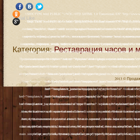
<!DOCTYPE html PUBLIC "-//W3C//DTD XHTML 1.0 Transitional//EN" "http://www.w3.org/TR/xhtml1/DTD/xhtml1-transitional.dtd"> <html xmlns="http://www.w3.org/1999/xhtml" xml:lang="ru-ru" lang="ru-ru" > <head> <meta name="google-site-verification" content="4vFPaFr8_T0N5uYcY4vh3M1DtIkbIJH6yDV7_NDqfJc" /> <base href="http://antik.1kzn.ru/" /> <meta http-equiv="content-type" content="text/html; charset=utf-8" /> <meta name="keywords" content="каталог антиквариат, часы продажа, старинные часы, напольные часы, настенные часы, каминные часы, мебель, старинные люстры, картины, торшеры, резьба, мебель, коллекционирование, чугунное литьё, предметы старины, реставрация, интерьер, модерн, классицизм, кресло, диван, мозаика, гарнитур, дуб, зеркало, светильник, канделябр, шифоньер, шкаф, буфет, комод, сундук, букинист, жирандоль, бронза" /> <meta name="rights" content="Продажа антиквариата http://antik.1kzn.ru" /> <meta name="author" content="Super User" /> <meta name="description" content="Продажа антиквариата, каталог антиквариата." /> <meta name="generator" content="Joomla! - Open Source Content Management" /> <title>Каталог антиквариата - Продажа антиквариата </title> <link rel="stylesheet" href="/plugins/system/rokbox/assets/styles/rokbox.css" type="text/css" /> <link rel="stylesheet" href="/libraries/gantry/css/grid-12.css" type="text/css" /> <link rel="stylesheet" href="/libraries/gantry/css/gantry.css" type="text/css" /> <link rel="stylesheet" href="/libraries/gantry/css/joomla.css" type="text/css" /> <link rel="stylesheet" href="/templates/rt_juxta/css/joomla.css" type="text/css" /> <link rel="stylesheet" href="/templates/rt_juxta/css/style1.css" type="text/css" /> <link rel="stylesheet" href="/templates/rt_juxta/css/demo-styles.css" type="text/css" /> <link rel="stylesheet" href="/templates/rt_juxta/css/template.css" type="text/css" /> <link rel="stylesheet" href="/templates/rt_juxta/css/template-firefox.css" type="text/css" /> <link rel="stylesheet" href="/templates/rt_juxta/css/typography.css" type="text/css" /> <link rel="stylesheet" href="/templates/rt_juxta/css/backgrounds.css" type="text/css" /> <link rel="stylesheet" href="/templates/rt_juxta/css/fusionmenu.css" type="text/css" /> <link rel="stylesheet" href="/modules/mod_roknewspager/themes/light/roknewspager.css" type="text/css" /> <style type="text/css"> #rt-main-surround ul.menu li.active > a, #rt-main-surround ul.menu li.active > .separator, #rt-main-surround ul.menu li.active > .item, #rt-main-surround .square4 ul.menu li:hover > a, #rt-main-surround .square4 ul.menu li:hover > .item, #rt-main-surround .square4 ul.menu li:hover > .separator, .roktabs-links ul li.active span, .menutop li:hover > .item, .menutop li.f-menuparent-itemfocus .item, .menutop li.active > .item {color:#660000;} a, .button, #rt-main-surround ul.menu a:hover, #rt-main-surround ul.menu .separator:hover, #rt-main-surround ul.menu .item:hover, .title1 .module-title .title, #rt-main .item_add:link, #rt-main .item_add:visited, #rt-main .simpleCart_empty:link, #rt-main .simpleCart_empty:visited, #rt-main .simpleCart_checkout:link, #rt-main .simpleCart_checkout:visited {color:#660000;} body #rt-logo {width:400px;height:200px;} </style> <script src="/media/system/js/mootools-core.js" type="text/javascript"></script> <script src="/media/system/js/core.js" type="text/javascript"></script> <script src="/media/system/js/caption.js" type="text/javascript"></script> <script src="/media/system/js/mootools-more.js" type="text/javascript"></script> <script src="/plugins/system/rokbox/as
Social Like
<!DOCTYPE html PUBLIC "-//W3C//DTD XHTML 1.0 Transitional//EN" "http://www.w3.org/TR/xhtml1/DTD/xhtml1-transitional.dtd"> <html xmlns="http://www.w3.org/1999/xhtml" xml:lang="ru-ru" lang="ru-ru" > <head> <meta name="google-site-verification" content="4vFPaFr8_T0N5uYcY4vh3M1DtIkbIJH6yDV7_NDqfJc" /> <base href="http://antik.1kzn.ru/" /> <meta http-equiv="content-type" content="text/html; charset=utf-8" /> <meta name="keywords" content="каталог антиквариат, часы продажа, старинные часы, напольные часы, настенные часы, каминные часы, мебель, старинные люстры, картины, торшеры, резьба, мебель, коллекционирование, чугунное литьё, предметы старины, реставрация, интерьер, модерн, классицизм, кресло, диван, мозаика, гарнитур, дуб, зеркало, светильник, канделябр, шифоньер, шкаф, буфет, комод, сундук, букинист, жирандоль, бронза" /> <meta name="rights" content="Продажа антиквариата http://antik.1kzn.ru" /> <meta name="author" content="Super User" /> <meta name="description" content="Продажа антиквариата, каталог антиквариата." /> <meta name="generator" content="Joomla! - Open Source Content Management" /> <title>Каталог антиквариата - Продажа антиквариата </title> <link rel="stylesheet" href="/plugins/system/rokbox/assets/styles/rokbox.css" type="text/css" /> <link rel="stylesheet" href="/libraries/gantry/css/grid-12.css" type="text/css" /> <link rel="stylesheet" href="/libraries/gantry/css/gantry.css" type="text/css" /> <link rel="stylesheet" href="/libraries/gantry/css/joomla.css" type="text/css" /> <link rel="stylesheet" href="/templates/rt_juxta/css/joomla.css" type="text/css" /> <link rel="stylesheet" href="/templates/rt_juxta/css/style1.css" type="text/css" /> <link rel="stylesheet" href="/templates/rt_juxta/css/demo-styles.css" type="text/css" /> <link rel="stylesheet" href="/templates/rt_juxta/css/template.css" type="text/css" /> <link rel="stylesheet" href="/templates/rt_juxta/css/template-firefox.css" type="text/css" /> <link rel="stylesheet" href="/templates/rt_juxta/css/typography.css" type="text/css" /> <link rel="stylesheet" href="/templates/rt_juxta/css/backgrounds.css" type="text/css" /> <link rel="stylesheet" href="/templates/rt_juxta/css/fusionmenu.css" type="text/css" /> <link rel="stylesheet" href="/modules/mod_roknewspager/themes/light/roknewspager.css" type="text/css" /> <style type="text/css"> #rt-main-surround ul.menu li.active > a, #rt-main-surround ul.menu li.active > .separator, #rt-main-surround ul.menu li.active > .item, #rt-main-surround .square4 ul.menu li:hover > a, #rt-main-surround .square4 ul.menu li:hover > .item, #rt-main-surround .square4 ul.menu li:hover > .separator, .roktabs-links ul li.active span, .menutop li:hover > .item, .menutop li.f-menuparent-itemfocus .item, .menutop li.active > .item {color:#660000;} a, .button, #rt-main-surround ul.menu a:hover, #rt-main-surround ul.menu .separator:hover, #rt-main-surround ul.menu .item:hover, .title1 .module-title .title, #rt-main .item_add:link, #rt-main .item_add:visited, #rt-main .simpleCart_empty:link, #rt-main .simpleCart_empty:visited, #rt-main .simpleCart_checkout:link, #rt-main .simpleCart_checkout:visited {color:#660000;} body #rt-logo {width:400px;height:200px;} </style> <script src="/media/system/js/mootools-core.js" type="text/javascript"></script> <script src="/media/system/js/core.js" type="text/javascript"></script> <script src="/media/system/js/caption.js" type="text/javascript"></script> <script src="/media/system/js/mootools-more.js" type="text/javascript"></script> <script src="/plugins/system/rokbox/as
Категория:
Реставрация часов и 
2013 © Продажа