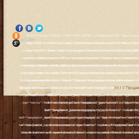
<!DOCTYPE html PUBLIC "-//W3C//DTD XHTML 1.0 Transitional//EN" "http://www.w3.org/TR/xhtml1/DTD/xhtml1-transitional.dtd"> <html xmlns="http://www.w3.org/1999/xhtml" xml:lang="ru-ru" lang="ru-ru" > <head> <meta name="google-site-verification" content="4vFPaFr8_T0N5uYcY4vh3M1DtIkbIJH6yDV7_NDqfJc" /> <base href="http://antik.1kzn.ru/" /> <meta http-equiv="content-type" content="text/html; charset=utf-8" /> <meta name="keywords" content="каталог антиквариат, часы продажа, старинные часы, напольные часы, настенные часы, каминные часы, мебель, старинные люстры, картины, торшеры, резьба, мебель, коллекционирование, чугунное литьё, предметы старины, реставрация, интерьер, модерн, классицизм, кресло, диван, мозаика, гарнитур, дуб, зеркало, светильник, канделябр, шифоньер, шкаф, буфет, комод, сундук, букинист, жирандоль, бронза" /> <meta name="rights" content="Продажа антиквариата http://antik.1kzn.ru" /> <meta name="author" content="Super User" /> <meta name="description" content="Продажа антиквариата, каталог антиквариата." /> <meta name="generator" content="Joomla! - Open Source Content Management" /> <title>Каталог антиквариата - Продажа антиквариата </title> <link rel="stylesheet" href="/plugins/system/rokbox/assets/styles/rokbox.css" type="text/css" /> <link rel="stylesheet" href="/libraries/gantry/css/grid-12.css" type="text/css" /> <link rel="stylesheet" href="/libraries/gantry/css/gantry.css" type="text/css" /> <link rel="stylesheet" href="/libraries/gantry/css/joomla.css" type="text/css" /> <link rel="stylesheet" href="/templates/rt_juxta/css/joomla.css" type="text/css" /> <link rel="stylesheet" href="/templates/rt_juxta/css/style1.css" type="text/css" /> <link rel="stylesheet" href="/templates/rt_juxta/css/demo-styles.css" type="text/css" /> <link rel="stylesheet" href="/templates/rt_juxta/css/template.css" type="text/css" /> <link rel="stylesheet" href="/templates/rt_juxta/css/template-firefox.css" type="text/css" /> <link rel="stylesheet" href="/templates/rt_juxta/css/typography.css" type="text/css" /> <link rel="stylesheet" href="/templates/rt_juxta/css/backgrounds.css" type="text/css" /> <link rel="stylesheet" href="/templates/rt_juxta/css/fusionmenu.css" type="text/css" /> <link rel="stylesheet" href="/modules/mod_roknewspager/themes/light/roknewspager.css" type="text/css" /> <style type="text/css"> #rt-main-surround ul.menu li.active > a, #rt-main-surround ul.menu li.active > .separator, #rt-main-surround ul.menu li.active > .item, #rt-main-surround .square4 ul.menu li:hover > a, #rt-main-surround .square4 ul.menu li:hover > .item, #rt-main-surround .square4 ul.menu li:hover > .separator, .roktabs-links ul li.active span, .menutop li:hover > .item, .menutop li.f-menuparent-itemfocus .item, .menutop li.active > .item {color:#660000;} a, .button, #rt-main-surround ul.menu a:hover, #rt-main-surround ul.menu .separator:hover, #rt-main-surround ul.menu .item:hover, .title1 .module-title .title, #rt-main .item_add:link, #rt-main .item_add:visited, #rt-main .simpleCart_empty:link, #rt-main .simpleCart_empty:visited, #rt-main .simpleCart_checkout:link, #rt-main .simpleCart_checkout:visited {color:#660000;} body #rt-logo {width:400px;height:200px;} </style> <script src="/media/system/js/mootools-core.js" type="text/javascript"></script> <script src="/media/system/js/core.js" type="text/javascript"></script> <script src="/media/system/js/caption.js" type="text/javascript"></script> <script src="/media/system/js/mootools-more.js" type="text/javascript"></script> <script src="/plugins/system/rokbox/as
Social Like
<!DOCTYPE html PUBLIC "-//W3C//DTD XHTML 1.0 Transitional//EN" "http://www.w3.org/TR/xhtml1/DTD/xhtml1-transitional.dtd"> <html xmlns="http://www.w3.org/1999/xhtml" xml:lang="ru-ru" lang="ru-ru" > <head> <meta name="google-site-verification" content="4vFPaFr8_T0N5uYcY4vh3M1DtIkbIJH6yDV7_NDqfJc" /> <base href="http://antik.1kzn.ru/" /> <meta http-equiv="content-type" content="text/html; charset=utf-8" /> <meta name="keywords" content="каталог антиквариат, часы продажа, старинные часы, напольные часы, настенные часы, каминные часы, мебель, старинные люстры, картины, торшеры, резьба, мебель, коллекционирование, чугунное литьё, предметы старины, реставрация, интерьер, модерн, классицизм, кресло, диван, мозаика, гарнитур, дуб, зеркало, светильник, канделябр, шифоньер, шкаф, буфет, комод, сундук, букинист, жирандоль, бронза" /> <meta name="rights" content="Продажа антиквариата http://antik.1kzn.ru" /> <meta name="author" content="Super User" /> <meta name="description" content="Продажа антиквариата, каталог антиквариата." /> <meta name="generator" content="Joomla! - Open Source Content Management" /> <title>Каталог антиквариата - Продажа антиквариата </title> <link rel="stylesheet" href="/plugins/system/rokbox/assets/styles/rokbox.css" type="text/css" /> <link rel="stylesheet" href="/libraries/gantry/css/grid-12.css" type="text/css" /> <link rel="stylesheet" href="/libraries/gantry/css/gantry.css" type="text/css" /> <link rel="stylesheet" href="/libraries/gantry/css/joomla.css" type="text/css" /> <link rel="stylesheet" href="/templates/rt_juxta/css/joomla.css" type="text/css" /> <link rel="stylesheet" href="/templates/rt_juxta/css/style1.css" type="text/css" /> <link rel="stylesheet" href="/templates/rt_juxta/css/demo-styles.css" type="text/css" /> <link rel="stylesheet" href="/templates/rt_juxta/css/template.css" type="text/css" /> <link rel="stylesheet" href="/templates/rt_juxta/css/template-firefox.css" type="text/css" /> <link rel="stylesheet" href="/templates/rt_juxta/css/typography.css" type="text/css" /> <link rel="stylesheet" href="/templates/rt_juxta/css/backgrounds.css" type="text/css" /> <link rel="stylesheet" href="/templates/rt_juxta/css/fusionmenu.css" type="text/css" /> <link rel="stylesheet" href="/modules/mod_roknewspager/themes/light/roknewspager.css" type="text/css" /> <style type="text/css"> #rt-main-surround ul.menu li.active > a, #rt-main-surround ul.menu li.active > .separator, #rt-main-surround ul.menu li.active > .item, #rt-main-surround .square4 ul.menu li:hover > a, #rt-main-surround .square4 ul.menu li:hover > .item, #rt-main-surround .square4 ul.menu li:hover > .separator, .roktabs-links ul li.active span, .menutop li:hover > .item, .menutop li.f-menuparent-itemfocus .item, .menutop li.active > .item {color:#660000;} a, .button, #rt-main-surround ul.menu a:hover, #rt-main-surround ul.menu .separator:hover, #rt-main-surround ul.menu .item:hover, .title1 .module-title .title, #rt-main .item_add:link, #rt-main .item_add:visited, #rt-main .simpleCart_empty:link, #rt-main .simpleCart_empty:visited, #rt-main .simpleCart_checkout:link, #rt-main .simpleCart_checkout:visited {color:#660000;} body #rt-logo {width:400px;height:200px;} </style> <script src="/media/system/js/mootools-core.js" type="text/javascript"></script> <script src="/media/system/js/core.js" type="text/javascript"></script> <script src="/media/system/js/caption.js" type="text/javascript"></script> <script src="/media/system/js/mootools-more.js" type="text/javascript"></script> <script src="/plugins/system/rokbox/as
2013 © Продажа