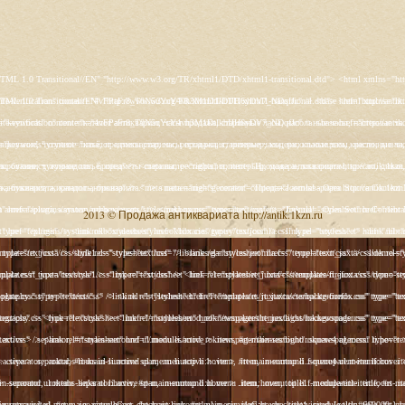
s/rt_juxta/css/template-firefox.css" type="text/css" /> <link rel="stylesheet" href="/templates/rt_juxta/css/typography.css" type="text/css" /> <link rel="stylesheet" href="/templates/rt_juxta/css/backgrounds.css" type="text/css" /> <link rel="stylesheet" href="/templates/rt_juxta/css/fusionmenu.css" type="text/css" /> <link rel="stylesheet" href="/modules/mod_roknewspager/themes/light/roknewspager.css" type="text/css" /> <style type="text/css"> #rt-main-surround ul.menu li.active > a, #rt-main-surround ul.menu li.active > .separator, #rt-main-surround ul.menu li.active > .item, #rt-main-surround .square4 ul.menu li:hover > a, #rt-main-surround .square4 ul.menu li:hover > .item, #rt-main-surround .square4 ul.menu li:hover > .separator, .roktabs-links ul li.active span, .menutop li:hover > .item, .menutop li.f-menuparent-itemfocus .item, .menutop li.active > .item {color:#660000;} a, .button, #rt-main-surround ul.menu a:hover, #rt-main-surround ul.menu .separator:hover, #rt-main-surround ul.menu .item:hover, .title1 .module-title .title, #rt-main .item_add:link, #rt-main .item_add:visited, #rt-main .simpleCart_empty:link, #rt-main .simpleCart_empty:visited, #rt-main .simpleCart_checkout:link, #rt-main .simpleCart_checkout:visited {color:#660000;} body #rt-logo {width:400px;height:200px;} </style> <script src="/media/system/js/mootools-core.js" type="text/javascript"></script> <script src="/media/system/js/core.js" type="text/javascript"></script> <script src="/media/system/js/caption.js" type="text/javascript"></script> <script src="/media/system/js/mootools-more.js" type="text/javascript"></script> <script src="/plugins/system/rokbox/assets/js/rokbox.js" type="text/javascript"></script> <script src="/libraries/gantry/js/gantry-inputs.js" type="text/javascript"></script> <script src="/libraries/gantry/js/browser-engines.js" type="text/javascript"></script> <script src="/modules/mod_roknavmenu/themes/fusion/js/fusion.js" type="text/javascript"></script> <script src="/modules/mod_roknewspager/tmpl/js/roknewspager.js" type="text/javascript"></script> <script src="http://antik.1kzn.ru/modules/mod_rizlogin/js/jquery.min.js" type="text/javascript"></script> <script src="http://antik.1kzn.ru/modules/mod_rizlogin/js/jquery-ui.min.js" type="text/javascript"></script> <script src="http://antik.1kzn.ru/modules/mod_rizlogin/js/side-bar.js" type="text/javascript"></script> <script src="/modules/mod_rokajaxsearch/js/rokajaxsearch.js" type="text/javascript"></script> <script type="text/javascript"> window.addEvent('load', function() { new JCaption('img.caption'); }); if (typeof RokBoxSettings == 'undefined') RokBoxSettings = {pc: '100'}; InputsExclusion.push('.content_vote','#rt-popup','#vmMainPage') window.addEvent('domready', function() { new Fusion('ul.menutop', { pill: 0, effect: 'slide and fade', opacity: 1, hideDelay: 500, centered: 0, tweakInitial: {'x': 9, 'y': 6}, tweakSubsequent: {'x': 0, 'y': -14}, menuFx: {duration: 300, transition: Fx.Transitions.Circ.easeOut}, pillFx: {duration: 400, transition: Fx.Transitions.Back.easeOut} }); }); function keepAlive() { var myAjax = new Request({method: "get", url: "index.php"}).send();} window.addEvent("domready", function(){ keepAlive.periodical(840000); }); window.addEvent((window.webkit) ? 'load' : 'domready', function() { window.rokajaxsearch = new RokAjaxSearch({ 'results': 'Results', 'close': '', 'websearch': 0, 'blogsearch': 0, 'imagesearch': 0, 'videosearch': 0, 'imagesize': 'SMALL', 'safesearch': 'MODERATE', 'search': 'Search...', 'readmore': 'Read more...', 'noresults': 'No results', 'advsearch': 'Advanced search', 'page': 'Page', 'page_of': 'of', 'searchlink': 'http://antik.1kzn.ru/index.php?option=com_search&amp;view=search&amp;tmpl=component', 'advsearchlink': 'http://antik.1kzn.ru/index.php?option=com_search&amp;view=search', 'uribase': 'http://antik.1kzn.ru/', 'limit': '10', 'perpage': '3', 'ordering': 'newest', 'phrase': 'any', 'hidedivs': '', 'includelink': 1, 'viewall': 'View all results', 'estimated': 'estimated', 'showestimated': 1, 'showpagination': 1, 'showcategory': 1, 'showreadmore': 1, 'showdescription': 1 }); }); </script> <meta name="google-site-verification" content="" /> <script type="text/javascript"> var _gaq = _gaq || []; _gaq.push(['_setAccount', 'UA-XXXXX-X']); _gaq.push(['_gat._anonymizeI
s/rt_juxta/css/template-firefox.css" type="text/css" /> <link rel="stylesheet" href="/templates/rt_juxta/css/typography.css" type="text/css" /> <link rel="stylesheet" href="/templates/rt_juxta/css/backgrounds.css" type="text/css" /> <link rel="stylesheet" href="/templates/rt_juxta/css/fusionmenu.css" type="text/css" /> <link rel="stylesheet" href="/modules/mod_roknewspager/themes/light/roknewspager.css" type="text/css" /> <style type="text/css"> #rt-main-surround ul.menu li.active > a, #rt-main-surround ul.menu li.active > .separator, #rt-main-surround ul.menu li.active > .item, #rt-main-surround .square4 ul.menu li:hover > a, #rt-main-surround .square4 ul.menu li:hover > .item, #rt-main-surround .square4 ul.menu li:hover > .separator, .roktabs-links ul li.active span, .menutop li:hover > .item, .menutop li.f-menuparent-itemfocus .item, .menutop li.active > .item {color:#660000;} a, .button, #rt-main-surround ul.menu a:hover, #rt-main-surround ul.menu .separator:hover, #rt-main-surround ul.menu .item:hover, .title1 .module-title .title, #rt-main .item_add:link, #rt-main .item_add:visited, #rt-main .simpleCart_empty:link, #rt-main .simpleCart_empty:visited, #rt-main .simpleCart_checkout:link, #rt-main .simpleCart_checkout:visited {color:#660000;} body #rt-logo {width:400px;height:200px;} </style> <script src="/media/system/js/mootools-core.js" type="text/javascript"></script> <script src="/media/system/js/core.js" type="text/javascript"></script> <script src="/media/system/js/caption.js" type="text/javascript"></script> <script src="/media/system/js/mootools-more.js" type="text/javascript"></script> <script src="/plugins/system/rokbox/assets/js/rokbox.js" type="text/javascript"></script> <script src="/libraries/gantry/js/gantry-inputs.js" type="text/javascript"></script> <script src="/libraries/gantry/js/browser-engines.js" type="text/javascript"></script> <script src="/modules/mod_roknavmenu/themes/fusion/js/fusion.js" type="text/javascript"></script> <script src="/modules/mod_roknewspager/tmpl/js/roknewspager.js" type="text/javascript"></script> <script src="http://antik.1kzn.ru/modules/mod_rizlogin/js/jquery.min.js" type="text/javascript"></script> <script src="http://antik.1kzn.ru/modules/mod_rizlogin/js/jquery-ui.min.js" type="text/javascript"></script> <script src="http://antik.1kzn.ru/modules/mod_rizlogin/js/side-bar.js" type="text/javascript"></script> <script src="/modules/mod_rokajaxsearch/js/rokajaxsearch.js" type="text/javascript"></script> <script type="text/javascript"> window.addEvent('load', function() { new JCaption('img.caption'); }); if (typeof RokBoxSettings == 'undefined') RokBoxSettings = {pc: '100'}; InputsExclusion.push('.content_vote','#rt-popup','#vmMainPage') window.addEvent('domready', function() { new Fusion('ul.menutop', { pill: 0, effect: 'slide and fade', opacity: 1, hideDelay: 500, centered: 0, tweakInitial: {'x': 9, 'y': 6}, tweakSubsequent: {'x': 0, 'y': -14}, menuFx: {duration: 300, transition: Fx.Transitions.Circ.easeOut}, pillFx: {duration: 400, transition: Fx.Transitions.Back.easeOut} }); }); function keepAlive() { var myAjax = new Request({method: "get", url: "index.php"}).send();} window.addEvent("domready", function(){ keepAlive.periodical(840000); }); window.addEvent((window.webkit) ? 'load' : 'domready', function() { window.rokajaxsearch = new RokAjaxSearch({ 'results': 'Results', 'close': '', 'websearch': 0, 'blogsearch': 0, 'imagesearch': 0, 'videosearch': 0, 'imagesize': 'SMALL', 'safesearch': 'MODERATE', 'search': 'Search...', 'readmore': 'Read more...', 'noresults': 'No results', 'advsearch': 'Advanced search', 'page': 'Page', 'page_of': 'of', 'searchlink': 'http://antik.1kzn.ru/index.php?option=com_search&amp;view=search&amp;tmpl=component', 'advsearchlink': 'http://antik.1kzn.ru/index.php?option=com_search&amp;view=search', 'uribase': 'http://antik.1kzn.ru/', 'limit': '10', 'perpage': '3', 'ordering': 'newest', 'phrase': 'any', 'hidedivs': '', 'includelink': 1, 'viewall': 'View all results', 'estimated': 'estimated', 'showestimated': 1, 'showpagination': 1, 'showcategory': 1, 'showreadmore': 1, 'showdescription': 1 }); }); </script> <meta name="google-site-verification" content="" /> <script type="text/javascript"> var _gaq = _gaq || []; _gaq.push(['_setAccount', 'UA-XXXXX-X']); _gaq.push(['_gat._anonymizeI
2013 © Продажа антиквариата http://antik.1kzn.ru