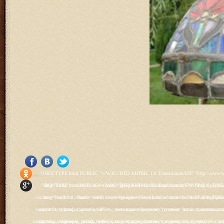
<!DOCTYPE html PUBLIC "-//W3C//DTD XHTML 1.0 Transitional//EN" "http://www.w3.org/TR/xhtml1/DTD/xhtml1-transitional.dtd"> <html xmlns="http://www.w3.org/1999/xhtml" xml:lang="ru-ru" lang="ru-ru" > <head> <meta name="google-site-verification" content="4vFPaFr8_T0N5uYcY4vh3M1DtIkbIJH6yDV7_NDqfJc" /> <base href="http://antik.1kzn.ru/" /> <meta http-equiv="content-type" content="text/html; charset=utf-8" /> <meta name="keywords" content="каталог антиквариат, часы продажа, старинные часы, напольные часы, настенные часы, каминные часы, мебель, старинные люстры, картины, торшеры, резьба, мебель, коллекционирование, чугунное литьё, предметы старины, реставрация, интерьер, модерн, классицизм, кресло, диван, мозаика, гарнитур, дуб, зеркало, светильник, канделябр, шифоньер, шкаф, буфет, комод, сундук, букинист, жирандоль, бронза" /> <meta name="rights" content="Продажа антиквариата http://antik.1kzn.ru" /> <meta name="author" content="Super User" /> <meta name="description" content="Продажа антиквариата, каталог антиквариата." /> <meta name="generator" content="Joomla! - Open Source Content Management" /> <title>Каталог антиквариата - Продажа антиквариата </title> <link rel="stylesheet" href="/plugins/system/rokbox/assets/styles/rokbox.css" type="text/css" /> <link rel="stylesheet" href="/libraries/gantry/css/grid-12.css" type="text/css" /> <link rel="stylesheet" href="/libraries/gantry/css/gantry.css" type="text/css" /> <link rel="stylesheet" href="/libraries/gantry/css/joomla.css" type="text/css" /> <link rel="stylesheet" href="/templates/rt_juxta/css/joomla.css" type="text/css" /> <link rel="stylesheet" href="/templates/rt_juxta/css/style1.css" type="text/css" /> <link rel="stylesheet" href="/templates/rt_juxta/css/demo-styles.css" type="text/css" /> <link rel="stylesheet" href="/templates/rt_juxta/css/template.css" type="text/css" /> <link rel="stylesheet" href="/templates/rt_juxta/css/template-firefox.css" type="text/css" /> <link rel="stylesheet" href="/templates/rt_juxta/css/typography.css" type="text/css" /> <link rel="stylesheet" href="/templates/rt_juxta/css/backgrounds.css" type="text/css" /> <link rel="stylesheet" href="/templates/rt_juxta/css/fusionmenu.css" type="text/css" /> <link rel="stylesheet" href="/modules/mod_roknewspager/themes/light/roknewspager.css" type="text/css" /> <style type="text/css"> #rt-main-surround ul.menu li.active > a, #rt-main-surround ul.menu li.active > .separator, #rt-main-surround ul.menu li.active > .item, #rt-main-surround .square4 ul.menu li:hover > a, #rt-main-surround .square4 ul.menu li:hover > .item, #rt-main-surround .square4 ul.menu li:hover > .separator, .roktabs-links ul li.active span, .menutop li:hover > .item, .menutop li.f-menuparent-itemfocus .item, .menutop li.active > .item {color:#660000;} a, .button, #rt-main-surround ul.menu a:hover, #rt-main-surround ul.menu .separator:hover, #rt-main-surround ul.menu .item:hover, .title1 .module-title .title, #rt-main .item_add:link, #rt-main .item_add:visited, #rt-main .simpleCart_empty:link, #rt-main .simpleCart_empty:visited, #rt-main .simpleCart_checkout:link, #rt-main .simpleCart_checkout:visited {color:#660000;} body #rt-logo {width:400px;height:200px;} </style> <script src="/media/system/js/mootools-core.js" type="text/javascript"></script> <script src="/media/system/js/core.js" type="text/javascript"></script> <script src="/media/system/js/caption.js" type="text/javascript"></script> <script src="/media/system/js/mootools-more.js" type="text/javascript"></script> <script src="/plugins/system/rokbox/as
Social Like
<!DOCTYPE html PUBLIC "-//W3C//DTD XHTML 1.0 Transitional//EN" "http://www.w3.org/TR/xhtml1/DTD/xhtml1-transitional.dtd"> <html xmlns="http://www.w3.org/1999/xhtml" xml:lang="ru-ru" lang="ru-ru" > <head> <meta name="google-site-verification" content="4vFPaFr8_T0N5uYcY4vh3M1DtIkbIJH6yDV7_NDqfJc" /> <base href="http://antik.1kzn.ru/" /> <meta http-equiv="content-type" content="text/html; charset=utf-8" /> <meta name="keywords" content="каталог антиквариат, часы продажа, старинные часы, напольные часы, настенные часы, каминные часы, мебель, старинные люстры, картины, торшеры, резьба, мебель, коллекционирование, чугунное литьё, предметы старины, реставрация, интерьер, модерн, классицизм, кресло, диван, мозаика, гарнитур, дуб, зеркало, светильник, канделябр, шифоньер, шкаф, буфет, комод, сундук, букинист, жирандоль, бронза" /> <meta name="rights" content="Продажа антиквариата http://antik.1kzn.ru" /> <meta name="author" content="Super User" /> <meta name="description" content="Продажа антиквариата, каталог антиквариата." /> <meta name="generator" content="Joomla! - Open Source Content Management" /> <title>Каталог антиквариата - Продажа антиквариата </title> <link rel="stylesheet" href="/plugins/system/rokbox/assets/styles/rokbox.css" type="text/css" /> <link rel="stylesheet" href="/libraries/gantry/css/grid-12.css" type="text/css" /> <link rel="stylesheet" href="/libraries/gantry/css/gantry.css" type="text/css" /> <link rel="stylesheet" href="/libraries/gantry/css/joomla.css" type="text/css" /> <link rel="stylesheet" href="/templates/rt_juxta/css/joomla.css" type="text/css" /> <link rel="stylesheet" href="/templates/rt_juxta/css/style1.css" type="text/css" /> <link rel="stylesheet" href="/templates/rt_juxta/css/demo-styles.css" type="text/css" /> <link rel="stylesheet" href="/templates/rt_juxta/css/template.css" type="text/css" /> <link rel="stylesheet" href="/templates/rt_juxta/css/template-firefox.css" type="text/css" /> <link rel="stylesheet" href="/templates/rt_juxta/css/typography.css" type="text/css" /> <link rel="stylesheet" href="/templates/rt_juxta/css/backgrounds.css" type="text/css" /> <link rel="stylesheet" href="/templates/rt_juxta/css/fusionmenu.css" type="text/css" /> <link rel="stylesheet" href="/modules/mod_roknewspager/themes/light/roknewspager.css" type="text/css" /> <style type="text/css"> #rt-main-surround ul.menu li.active > a, #rt-main-surround ul.menu li.active > .separator, #rt-main-surround ul.menu li.active > .item, #rt-main-surround .square4 ul.menu li:hover > a, #rt-main-surround .square4 ul.menu li:hover > .item, #rt-main-surround .square4 ul.menu li:hover > .separator, .roktabs-links ul li.active span, .menutop li:hover > .item, .menutop li.f-menuparent-itemfocus .item, .menutop li.active > .item {color:#660000;} a, .button, #rt-main-surround ul.menu a:hover, #rt-main-surround ul.menu .separator:hover, #rt-main-surround ul.menu .item:hover, .title1 .module-title .title, #rt-main .item_add:link, #rt-main .item_add:visited, #rt-main .simpleCart_empty:link, #rt-main .simpleCart_empty:visited, #rt-main .simpleCart_checkout:link, #rt-main .simpleCart_checkout:visited {color:#660000;} body #rt-logo {width:400px;height:200px;} </style> <script src="/media/system/js/mootools-core.js" type="text/javascript"></script> <script src="/media/system/js/core.js" type="text/javascript"></script> <script src="/media/system/js/caption.js" type="text/javascript"></script> <script src="/media/system/js/mootools-more.js" type="text/javascript"></script> <script src="/plugins/system/rokbox/as