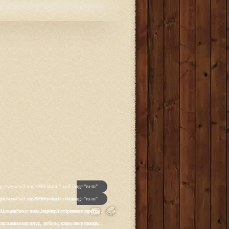
p']); _gaq.push(['_trackPageview']); (function() { var ga = document.createElement('script'); ga.type = 'text/javascript'; ga.async = true; ga.src = ('https:' == document.location.protocol ? 'https://ssl' : 'http://www') + '.google-analytics.com/ga.js'; var s = document.getElementsByTagName('script')[0]; s.parentNode.insertBefore(ga, s); })(); </script> </head> <body class="backgroundlevel-high backgroundstyle-style1 bodylevel-high cssstyle-style1 font-family-georgia font-size-is-default menu-type-fusionmenu col12 option-com-content menu-glavnaya "> <div id="rt-mainbg-overlay"> <div class="rt-surround-wrap"><div class="rt-surround"><div class="rt-surround2"><div class="rt-surround3"> <div class="rt-container"> <div id="rt-header-wrap"><div id="rt-header-wrap2"> <div id="rt-header-graphic"> <div class="rt-header-padding"> <div id="rt-header"> <div class="rt-grid-12 rt-alpha rt-omega"> <div class="rt-block"> <a href="/" id="rt-logo"></a> </div> </div> <div class="clear"></div> </div> <div id="rt-navigation"><div id="rt-navigation2"><div id="rt-navigation3"> <div class="nopill"> <ul class="menutop level1 " > <li class="item108 active root" > <a class="orphan item bullet" href="/" > <span> Главная </span> </a> </li> <li class="item109 parent root" > <a class="daddy item bullet" href="/katalog-antikvariata" > <span> Каталог </span> </a> <div class="fusion-submenu-wrapper level2"> <div class="drop-top"></div> <ul class="level2"> <li class="item123 parent" > <a class="daddy item bullet" href="/katalog-antikvariata/chasy" > <span> Часы </span> </a> <div class="fusion-submenu-wrapper level3"> <div class="drop-top"></div> <ul class="level3"> <li class="item110" > <a class="orphan item bullet" href="/katalog-antikvariata/chasy/napolnye-chasy" > <span> Напольные </span> </a> </li> <li class="item112" > <a class="orphan item bulle
p']); _gaq.push(['_trackPageview']); (function() { var ga = document.createElement('script'); ga.type = 'text/javascript'; ga.async = true; ga.src = ('https:' == document.location.protocol ? 'https://ssl' : 'http://www') + '.google-analytics.com/ga.js'; var s = document.getElementsByTagName('script')[0]; s.parentNode.insertBefore(ga, s); })(); </script> </head> <body class="backgroundlevel-high backgroundstyle-style1 bodylevel-high cssstyle-style1 font-family-georgia font-size-is-default menu-type-fusionmenu col12 option-com-content menu-glavnaya "> <div id="rt-mainbg-overlay"> <div class="rt-surround-wrap"><div class="rt-surround"><div class="rt-surround2"><div class="rt-surround3"> <div class="rt-container"> <div id="rt-header-wrap"><div id="rt-header-wrap2"> <div id="rt-header-graphic"> <div class="rt-header-padding"> <div id="rt-header"> <div class="rt-grid-12 rt-alpha rt-omega"> <div class="rt-block"> <a href="/" id="rt-logo"></a> </div> </div> <div class="clear"></div> </div> <div id="rt-navigation"><div id="rt-navigation2"><div id="rt-navigation3"> <div class="nopill"> <ul class="menutop level1 " > <li class="item108 active root" > <a class="orphan item bullet" href="/" > <span> Главная </span> </a> </li> <li class="item109 parent root" > <a class="daddy item bullet" href="/katalog-antikvariata" > <span> Каталог </span> </a> <div class="fusion-submenu-wrapper level2"> <div class="drop-top"></div> <ul class="level2"> <li class="item123 parent" > <a class="daddy item bullet" href="/katalog-antikvariata/chasy" > <span> Часы </span> </a> <div class="fusion-submenu-wrapper level3"> <div class="drop-top"></div> <ul class="level3"> <li class="item110" > <a class="orphan item bullet" href="/katalog-antikvariata/chasy/napolnye-chasy" > <span> Напольные </span> </a> </li> <li class="item112" > <a class="orphan item bulle