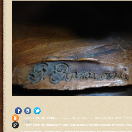
<!DOCTYPE html PUBLIC "-//W3C//DTD XHTML 1.0 Transitional//EN" "http://www.w3.org/TR/xhtml1/DTD/xhtml1-transitional.dtd"> <html xmlns="http://www.w3.org/1999/xhtml" xml:lang="ru-ru" lang="ru-ru" > <head> <meta name="google-site-verification" content="4vFPaFr8_T0N5uYcY4vh3M1DtIkbIJH6yDV7_NDqfJc" /> <base href="http://antik.1kzn.ru/" /> <meta http-equiv="content-type" content="text/html; charset=utf-8" /> <meta name="keywords" content="каталог антиквариат, часы продажа, старинные часы, напольные часы, настенные часы, каминные часы, мебель, старинные люстры, картины, торшеры, резьба, мебель, коллекционирование, чугунное литьё, предметы старины, реставрация, интерьер, модерн, классицизм, кресло, диван, мозаика, гарнитур, дуб, зеркало, светильник, канделябр, шифоньер, шкаф, буфет, комод, сундук, букинист, жирандоль, бронза" /> <meta name="rights" content="Продажа антиквариата http://antik.1kzn.ru" /> <meta name="author" content="Super User" /> <meta name="description" content="Продажа антиквариата, каталог антиквариата." /> <meta name="generator" content="Joomla! - Open Source Content Management" /> <title>Каталог антиквариата - Продажа антиквариата </title> <link rel="stylesheet" href="/plugins/system/rokbox/assets/styles/rokbox.css" type="text/css" /> <link rel="stylesheet" href="/libraries/gantry/css/grid-12.css" type="text/css" /> <link rel="stylesheet" href="/libraries/gantry/css/gantry.css" type="text/css" /> <link rel="stylesheet" href="/libraries/gantry/css/joomla.css" type="text/css" /> <link rel="stylesheet" href="/templates/rt_juxta/css/joomla.css" type="text/css" /> <link rel="stylesheet" href="/templates/rt_juxta/css/style1.css" type="text/css" /> <link rel="stylesheet" href="/templates/rt_juxta/css/demo-styles.css" type="text/css" /> <link rel="stylesheet" href="/templates/rt_juxta/css/template.css" type="text/css" /> <link rel="stylesheet" href="/templates/rt_juxta/css/template-firefox.css" type="text/css" /> <link rel="stylesheet" href="/templates/rt_juxta/css/typography.css" type="text/css" /> <link rel="stylesheet" href="/templates/rt_juxta/css/backgrounds.css" type="text/css" /> <link rel="stylesheet" href="/templates/rt_juxta/css/fusionmenu.css" type="text/css" /> <link rel="stylesheet" href="/modules/mod_roknewspager/themes/light/roknewspager.css" type="text/css" /> <style type="text/css"> #rt-main-surround ul.menu li.active > a, #rt-main-surround ul.menu li.active > .separator, #rt-main-surround ul.menu li.active > .item, #rt-main-surround .square4 ul.menu li:hover > a, #rt-main-surround .square4 ul.menu li:hover > .item, #rt-main-surround .square4 ul.menu li:hover > .separator, .roktabs-links ul li.active span, .menutop li:hover > .item, .menutop li.f-menuparent-itemfocus .item, .menutop li.active > .item {color:#660000;} a, .button, #rt-main-surround ul.menu a:hover, #rt-main-surround ul.menu .separator:hover, #rt-main-surround ul.menu .item:hover, .title1 .module-title .title, #rt-main .item_add:link, #rt-main .item_add:visited, #rt-main .simpleCart_empty:link, #rt-main .simpleCart_empty:visited, #rt-main .simpleCart_checkout:link, #rt-main .simpleCart_checkout:visited {color:#660000;} body #rt-logo {width:400px;height:200px;} </style> <script src="/media/system/js/mootools-core.js" type="text/javascript"></script> <script src="/media/system/js/core.js" type="text/javascript"></script> <script src="/media/system/js/caption.js" type="text/javascript"></script> <script src="/media/system/js/mootools-more.js" type="text/javascript"></script> <script src="/plugins/system/rokbox/as
Social Like
<!DOCTYPE html PUBLIC "-//W3C//DTD XHTML 1.0 Transitional//EN" "http://www.w3.org/TR/xhtml1/DTD/xhtml1-transitional.dtd"> <html xmlns="http://www.w3.org/1999/xhtml" xml:lang="ru-ru" lang="ru-ru" > <head> <meta name="google-site-verification" content="4vFPaFr8_T0N5uYcY4vh3M1DtIkbIJH6yDV7_NDqfJc" /> <base href="http://antik.1kzn.ru/" /> <meta http-equiv="content-type" content="text/html; charset=utf-8" /> <meta name="keywords" content="каталог антиквариат, часы продажа, старинные часы, напольные часы, настенные часы, каминные часы, мебель, старинные люстры, картины, торшеры, резьба, мебель, коллекционирование, чугунное литьё, предметы старины, реставрация, интерьер, модерн, классицизм, кресло, диван, мозаика, гарнитур, дуб, зеркало, светильник, канделябр, шифоньер, шкаф, буфет, комод, сундук, букинист, жирандоль, бронза" /> <meta name="rights" content="Продажа антиквариата http://antik.1kzn.ru" /> <meta name="author" content="Super User" /> <meta name="description" content="Продажа антиквариата, каталог антиквариата." /> <meta name="generator" content="Joomla! - Open Source Content Management" /> <title>Каталог антиквариата - Продажа антиквариата </title> <link rel="stylesheet" href="/plugins/system/rokbox/assets/styles/rokbox.css" type="text/css" /> <link rel="stylesheet" href="/libraries/gantry/css/grid-12.css" type="text/css" /> <link rel="stylesheet" href="/libraries/gantry/css/gantry.css" type="text/css" /> <link rel="stylesheet" href="/libraries/gantry/css/joomla.css" type="text/css" /> <link rel="stylesheet" href="/templates/rt_juxta/css/joomla.css" type="text/css" /> <link rel="stylesheet" href="/templates/rt_juxta/css/style1.css" type="text/css" /> <link rel="stylesheet" href="/templates/rt_juxta/css/demo-styles.css" type="text/css" /> <link rel="stylesheet" href="/templates/rt_juxta/css/template.css" type="text/css" /> <link rel="stylesheet" href="/templates/rt_juxta/css/template-firefox.css" type="text/css" /> <link rel="stylesheet" href="/templates/rt_juxta/css/typography.css" type="text/css" /> <link rel="stylesheet" href="/templates/rt_juxta/css/backgrounds.css" type="text/css" /> <link rel="stylesheet" href="/templates/rt_juxta/css/fusionmenu.css" type="text/css" /> <link rel="stylesheet" href="/modules/mod_roknewspager/themes/light/roknewspager.css" type="text/css" /> <style type="text/css"> #rt-main-surround ul.menu li.active > a, #rt-main-surround ul.menu li.active > .separator, #rt-main-surround ul.menu li.active > .item, #rt-main-surround .square4 ul.menu li:hover > a, #rt-main-surround .square4 ul.menu li:hover > .item, #rt-main-surround .square4 ul.menu li:hover > .separator, .roktabs-links ul li.active span, .menutop li:hover > .item, .menutop li.f-menuparent-itemfocus .item, .menutop li.active > .item {color:#660000;} a, .button, #rt-main-surround ul.menu a:hover, #rt-main-surround ul.menu .separator:hover, #rt-main-surround ul.menu .item:hover, .title1 .module-title .title, #rt-main .item_add:link, #rt-main .item_add:visited, #rt-main .simpleCart_empty:link, #rt-main .simpleCart_empty:visited, #rt-main .simpleCart_checkout:link, #rt-main .simpleCart_checkout:visited {color:#660000;} body #rt-logo {width:400px;height:200px;} </style> <script src="/media/system/js/mootools-core.js" type="text/javascript"></script> <script src="/media/system/js/core.js" type="text/javascript"></script> <script src="/media/system/js/caption.js" type="text/javascript"></script> <script src="/media/system/js/mootools-more.js" type="text/javascript"></script> <script src="/plugins/system/rokbox/as