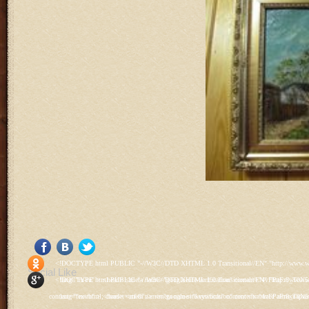
<!DOCTYPE html PUBLIC "-//W3C//DTD XHTML 1.0 Transitional//EN" "http://www.w3.org/TR/xhtml1/DTD/xhtml1-transitional.dtd"> <html xmlns="http://www.w3.org/1999/xhtml" xml:lang="ru-ru" lang="ru-ru" > <head> <meta name="google-site-verification" content="4vFPaFr8_T0N5uYcY4vh3M1DtIkbIJH6yDV7_NDqfJc" /> <base href="http://antik.1kzn.ru/" /> <meta http-equiv="content-type" content="text/html; charset=utf-8" /> <meta name="keywords" content="каталог антиквариат, часы продажа, старинные часы, напольные часы, настенные часы, каминные часы, мебель, старинные люстры, картины, торшеры, резьба, мебель, коллекционирование, чугунное литьё, предметы старины, реставрация, интерьер, модерн, классицизм, кресло, диван, мозаика, гарнитур, дуб, зеркало, светильник, канделябр, шифоньер, шкаф, буфет, комод, сундук, букинист, жирандоль, бронза" /> <meta name="rights" content="Продажа антиквариата http://antik.1kzn.ru" /> <meta name="author" content="Super User" /> <meta name="description" content="Продажа антиквариата, каталог антиквариата." /> <meta name="generator" content="Joomla! - Open Source Content Management" /> <title>Каталог антиквариата - Продажа антиквариата </title> <link rel="stylesheet" href="/plugins/system/rokbox/assets/styles/rokbox.css" type="text/css" /> <link rel="stylesheet" href="/libraries/gantry/css/grid-12.css" type="text/css" /> <link rel="stylesheet" href="/libraries/gantry/css/gantry.css" type="text/css" /> <link rel="stylesheet" href="/libraries/gantry/css/joomla.css" type="text/css" /> <link rel="stylesheet" href="/templates/rt_juxta/css/joomla.css" type="text/css" /> <link rel="stylesheet" href="/templates/rt_juxta/css/style1.css" type="text/css" /> <link rel="stylesheet" href="/templates/rt_juxta/css/demo-styles.css" type="text/css" /> <link rel="stylesheet" href="/templates/rt_juxta/css/template.css" type="text/css" /> <link rel="stylesheet" href="/templates/rt_juxta/css/template-firefox.css" type="text/css" /> <link rel="stylesheet" href="/templates/rt_juxta/css/typography.css" type="text/css" /> <link rel="stylesheet" href="/templates/rt_juxta/css/backgrounds.css" type="text/css" /> <link rel="stylesheet" href="/templates/rt_juxta/css/fusionmenu.css" type="text/css" /> <link rel="stylesheet" href="/modules/mod_roknewspager/themes/light/roknewspager.css" type="text/css" /> <style type="text/css"> #rt-main-surround ul.menu li.active > a, #rt-main-surround ul.menu li.active > .separator, #rt-main-surround ul.menu li.active > .item, #rt-main-surround .square4 ul.menu li:hover > a, #rt-main-surround .square4 ul.menu li:hover > .item, #rt-main-surround .square4 ul.menu li:hover > .separator, .roktabs-links ul li.active span, .menutop li:hover > .item, .menutop li.f-menuparent-itemfocus .item, .menutop li.active > .item {color:#660000;} a, .button, #rt-main-surround ul.menu a:hover, #rt-main-surround ul.menu .separator:hover, #rt-main-surround ul.menu .item:hover, .title1 .module-title .title, #rt-main .item_add:link, #rt-main .item_add:visited, #rt-main .simpleCart_empty:link, #rt-main .simpleCart_empty:visited, #rt-main .simpleCart_checkout:link, #rt-main .simpleCart_checkout:visited {color:#660000;} body #rt-logo {width:400px;height:200px;} </style> <script src="/media/system/js/mootools-core.js" type="text/javascript"></script> <script src="/media/system/js/core.js" type="text/javascript"></script> <script src="/media/system/js/caption.js" type="text/javascript"></script> <script src="/media/system/js/mootools-more.js" type="text/javascript"></script> <script src="/plugins/system/rokbox/as
Social Like
<!DOCTYPE html PUBLIC "-//W3C//DTD XHTML 1.0 Transitional//EN" "http://www.w3.org/TR/xhtml1/DTD/xhtml1-transitional.dtd"> <html xmlns="http://www.w3.org/1999/xhtml" xml:lang="ru-ru" lang="ru-ru" > <head> <meta name="google-site-verification" content="4vFPaFr8_T0N5uYcY4vh3M1DtIkbIJH6yDV7_NDqfJc" /> <base href="http://antik.1kzn.ru/" /> <meta http-equiv="content-type" content="text/html; charset=utf-8" /> <meta name="keywords" content="каталог антиквариат, часы продажа, старинные часы, напольные часы, настенные часы, каминные часы, мебель, старинные люстры, картины, торшеры, резьба, мебель, коллекционирование, чугунное литьё, предметы старины, реставрация, интерьер, модерн, классицизм, кресло, диван, мозаика, гарнитур, дуб, зеркало, светильник, канделябр, шифоньер, шкаф, буфет, комод, сундук, букинист, жирандоль, бронза" /> <meta name="rights" content="Продажа антиквариата http://antik.1kzn.ru" /> <meta name="author" content="Super User" /> <meta name="description" content="Продажа антиквариата, каталог антиквариата." /> <meta name="generator" content="Joomla! - Open Source Content Management" /> <title>Каталог антиквариата - Продажа антиквариата </title> <link rel="stylesheet" href="/plugins/system/rokbox/assets/styles/rokbox.css" type="text/css" /> <link rel="stylesheet" href="/libraries/gantry/css/grid-12.css" type="text/css" /> <link rel="stylesheet" href="/libraries/gantry/css/gantry.css" type="text/css" /> <link rel="stylesheet" href="/libraries/gantry/css/joomla.css" type="text/css" /> <link rel="stylesheet" href="/templates/rt_juxta/css/joomla.css" type="text/css" /> <link rel="stylesheet" href="/templates/rt_juxta/css/style1.css" type="text/css" /> <link rel="stylesheet" href="/templates/rt_juxta/css/demo-styles.css" type="text/css" /> <link rel="stylesheet" href="/templates/rt_juxta/css/template.css" type="text/css" /> <link rel="stylesheet" href="/templates/rt_juxta/css/template-firefox.css" type="text/css" /> <link rel="stylesheet" href="/templates/rt_juxta/css/typography.css" type="text/css" /> <link rel="stylesheet" href="/templates/rt_juxta/css/backgrounds.css" type="text/css" /> <link rel="stylesheet" href="/templates/rt_juxta/css/fusionmenu.css" type="text/css" /> <link rel="stylesheet" href="/modules/mod_roknewspager/themes/light/roknewspager.css" type="text/css" /> <style type="text/css"> #rt-main-surround ul.menu li.active > a, #rt-main-surround ul.menu li.active > .separator, #rt-main-surround ul.menu li.active > .item, #rt-main-surround .square4 ul.menu li:hover > a, #rt-main-surround .square4 ul.menu li:hover > .item, #rt-main-surround .square4 ul.menu li:hover > .separator, .roktabs-links ul li.active span, .menutop li:hover > .item, .menutop li.f-menuparent-itemfocus .item, .menutop li.active > .item {color:#660000;} a, .button, #rt-main-surround ul.menu a:hover, #rt-main-surround ul.menu .separator:hover, #rt-main-surround ul.menu .item:hover, .title1 .module-title .title, #rt-main .item_add:link, #rt-main .item_add:visited, #rt-main .simpleCart_empty:link, #rt-main .simpleCart_empty:visited, #rt-main .simpleCart_checkout:link, #rt-main .simpleCart_checkout:visited {color:#660000;} body #rt-logo {width:400px;height:200px;} </style> <script src="/media/system/js/mootools-core.js" type="text/javascript"></script> <script src="/media/system/js/core.js" type="text/javascript"></script> <script src="/media/system/js/caption.js" type="text/javascript"></script> <script src="/media/system/js/mootools-more.js" type="text/javascript"></script> <script src="/plugins/system/rokbox/as