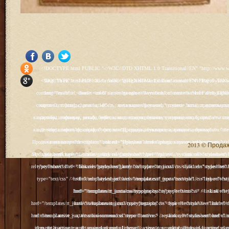
<!DOCTYPE html PUBLIC "-//W3C//DTD XHTML 1.0 Transitional//EN" "http://www.w3.org/TR/xhtml1/DTD/xhtml1-transitional.dtd"> <html xmlns="http://www.w3.org/1999/xhtml" xml:lang="ru-ru" lang="ru-ru" > <head> <meta name="google-site-verification" content="4vFPaFr8_T0N5uYcY4vh3M1DtIkbIJH6yDV7_NDqfJc" /> <base href="http://antik.1kzn.ru/" /> <meta http-equiv="content-type" content="text/html; charset=utf-8" /> <meta name="keywords" content="каталог антиквариат, часы продажа, старинные часы, напольные часы, настенные часы, каминные часы, мебель, старинные люстры, картины, торшеры, резьба, мебель, коллекционирование, чугунное литьё, предметы старины, реставрация, интерьер, модерн, классицизм, кресло, диван, мозаика, гарнитур, дуб, зеркало, светильник, канделябр, шифоньер, шкаф, буфет, комод, сундук, букинист, жирандоль, бронза" /> <meta name="rights" content="Продажа антиквариата http://antik.1kzn.ru" /> <meta name="author" content="Super User" /> <meta name="description" content="Продажа антиквариата, каталог антиквариата." /> <meta name="generator" content="Joomla! - Open Source Content Management" /> <title>Каталог антиквариата - Продажа антиквариата </title> <link rel="stylesheet" href="/plugins/system/rokbox/assets/styles/rokbox.css" type="text/css" /> <link rel="stylesheet" href="/libraries/gantry/css/grid-12.css" type="text/css" /> <link rel="stylesheet" href="/libraries/gantry/css/gantry.css" type="text/css" /> <link rel="stylesheet" href="/libraries/gantry/css/joomla.css" type="text/css" /> <link rel="stylesheet" href="/templates/rt_juxta/css/joomla.css" type="text/css" /> <link rel="stylesheet" href="/templates/rt_juxta/css/style1.css" type="text/css" /> <link rel="stylesheet" href="/templates/rt_juxta/css/demo-styles.css" type="text/css" /> <link rel="stylesheet" href="/templates/rt_juxta/css/template.css" type="text/css" /> <link rel="stylesheet" href="/templates/rt_juxta/css/template-firefox.css" type="text/css" /> <link rel="stylesheet" href="/templates/rt_juxta/css/typography.css" type="text/css" /> <link rel="stylesheet" href="/templates/rt_juxta/css/backgrounds.css" type="text/css" /> <link rel="stylesheet" href="/templates/rt_juxta/css/fusionmenu.css" type="text/css" /> <link rel="stylesheet" href="/modules/mod_roknewspager/themes/light/roknewspager.css" type="text/css" /> <style type="text/css"> #rt-main-surround ul.menu li.active > a, #rt-main-surround ul.menu li.active > .separator, #rt-main-surround ul.menu li.active > .item, #rt-main-surround .square4 ul.menu li:hover > a, #rt-main-surround .square4 ul.menu li:hover > .item, #rt-main-surround .square4 ul.menu li:hover > .separator, .roktabs-links ul li.active span, .menutop li:hover > .item, .menutop li.f-menuparent-itemfocus .item, .menutop li.active > .item {color:#660000;} a, .button, #rt-main-surround ul.menu a:hover, #rt-main-surround ul.menu .separator:hover, #rt-main-surround ul.menu .item:hover, .title1 .module-title .title, #rt-main .item_add:link, #rt-main .item_add:visited, #rt-main .simpleCart_empty:link, #rt-main .simpleCart_empty:visited, #rt-main .simpleCart_checkout:link, #rt-main .simpleCart_checkout:visited {color:#660000;} body #rt-logo {width:400px;height:200px;} </style> <script src="/media/system/js/mootools-core.js" type="text/javascript"></script> <script src="/media/system/js/core.js" type="text/javascript"></script> <script src="/media/system/js/caption.js" type="text/javascript"></script> <script src="/media/system/js/mootools-more.js" type="text/javascript"></script> <script src="/plugins/system/rokbox/as
Social Like
<!DOCTYPE html PUBLIC "-//W3C//DTD XHTML 1.0 Transitional//EN" "http://www.w3.org/TR/xhtml1/DTD/xhtml1-transitional.dtd"> <html xmlns="http://www.w3.org/1999/xhtml" xml:lang="ru-ru" lang="ru-ru" > <head> <meta name="google-site-verification" content="4vFPaFr8_T0N5uYcY4vh3M1DtIkbIJH6yDV7_NDqfJc" /> <base href="http://antik.1kzn.ru/" /> <meta http-equiv="content-type" content="text/html; charset=utf-8" /> <meta name="keywords" content="каталог антиквариат, часы продажа, старинные часы, напольные часы, настенные часы, каминные часы, мебель, старинные люстры, картины, торшеры, резьба, мебель, коллекционирование, чугунное литьё, предметы старины, реставрация, интерьер, модерн, классицизм, кресло, диван, мозаика, гарнитур, дуб, зеркало, светильник, канделябр, шифоньер, шкаф, буфет, комод, сундук, букинист, жирандоль, бронза" /> <meta name="rights" content="Продажа антиквариата http://antik.1kzn.ru" /> <meta name="author" content="Super User" /> <meta name="description" content="Продажа антиквариата, каталог антиквариата." /> <meta name="generator" content="Joomla! - Open Source Content Management" /> <title>Каталог антиквариата - Продажа антиквариата </title> <link rel="stylesheet" href="/plugins/system/rokbox/assets/styles/rokbox.css" type="text/css" /> <link rel="stylesheet" href="/libraries/gantry/css/grid-12.css" type="text/css" /> <link rel="stylesheet" href="/libraries/gantry/css/gantry.css" type="text/css" /> <link rel="stylesheet" href="/libraries/gantry/css/joomla.css" type="text/css" /> <link rel="stylesheet" href="/templates/rt_juxta/css/joomla.css" type="text/css" /> <link rel="stylesheet" href="/templates/rt_juxta/css/style1.css" type="text/css" /> <link rel="stylesheet" href="/templates/rt_juxta/css/demo-styles.css" type="text/css" /> <link rel="stylesheet" href="/templates/rt_juxta/css/template.css" type="text/css" /> <link rel="stylesheet" href="/templates/rt_juxta/css/template-firefox.css" type="text/css" /> <link rel="stylesheet" href="/templates/rt_juxta/css/typography.css" type="text/css" /> <link rel="stylesheet" href="/templates/rt_juxta/css/backgrounds.css" type="text/css" /> <link rel="stylesheet" href="/templates/rt_juxta/css/fusionmenu.css" type="text/css" /> <link rel="stylesheet" href="/modules/mod_roknewspager/themes/light/roknewspager.css" type="text/css" /> <style type="text/css"> #rt-main-surround ul.menu li.active > a, #rt-main-surround ul.menu li.active > .separator, #rt-main-surround ul.menu li.active > .item, #rt-main-surround .square4 ul.menu li:hover > a, #rt-main-surround .square4 ul.menu li:hover > .item, #rt-main-surround .square4 ul.menu li:hover > .separator, .roktabs-links ul li.active span, .menutop li:hover > .item, .menutop li.f-menuparent-itemfocus .item, .menutop li.active > .item {color:#660000;} a, .button, #rt-main-surround ul.menu a:hover, #rt-main-surround ul.menu .separator:hover, #rt-main-surround ul.menu .item:hover, .title1 .module-title .title, #rt-main .item_add:link, #rt-main .item_add:visited, #rt-main .simpleCart_empty:link, #rt-main .simpleCart_empty:visited, #rt-main .simpleCart_checkout:link, #rt-main .simpleCart_checkout:visited {color:#660000;} body #rt-logo {width:400px;height:200px;} </style> <script src="/media/system/js/mootools-core.js" type="text/javascript"></script> <script src="/media/system/js/core.js" type="text/javascript"></script> <script src="/media/system/js/caption.js" type="text/javascript"></script> <script src="/media/system/js/mootools-more.js" type="text/javascript"></script> <script src="/plugins/system/rokbox/as
2013 © Продажа