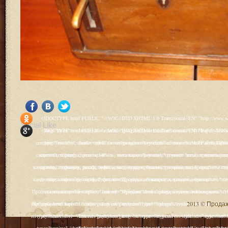
<!DOCTYPE html PUBLIC "-//W3C//DTD XHTML 1.0 Transitional//EN" "http://www.w3.org/TR/xhtml1/DTD/xhtml1-transitional.dtd"> <html xmlns="http://www.w3.org/1999/xhtml" xml:lang="ru-ru" lang="ru-ru" > <head> <meta name="google-site-verification" content="4vFPaFr8_T0N5uYcY4vh3M1DtIkbIJH6yDV7_NDqfJc" /> <base href="http://antik.1kzn.ru/" /> <meta http-equiv="content-type" content="text/html; charset=utf-8" /> <meta name="keywords" content="каталог антиквариат, часы продажа, старинные часы, напольные часы, настенные часы, каминные часы, мебель, старинные люстры, картины, торшеры, резьба, мебель, коллекционирование, чугунное литьё, предметы старины, реставрация, интерьер, модерн, классицизм, кресло, диван, мозаика, гарнитур, дуб, зеркало, светильник, канделябр, шифоньер, шкаф, буфет, комод, сундук, букинист, жирандоль, бронза" /> <meta name="rights" content="Продажа антиквариата http://antik.1kzn.ru" /> <meta name="author" content="Super User" /> <meta name="description" content="Продажа антиквариата, каталог антиквариата." /> <meta name="generator" content="Joomla! - Open Source Content Management" /> <title>Каталог антиквариата - Продажа антиквариата </title> <link rel="stylesheet" href="/plugins/system/rokbox/assets/styles/rokbox.css" type="text/css" /> <link rel="stylesheet" href="/libraries/gantry/css/grid-12.css" type="text/css" /> <link rel="stylesheet" href="/libraries/gantry/css/gantry.css" type="text/css" /> <link rel="stylesheet" href="/libraries/gantry/css/joomla.css" type="text/css" /> <link rel="stylesheet" href="/templates/rt_juxta/css/joomla.css" type="text/css" /> <link rel="stylesheet" href="/templates/rt_juxta/css/style1.css" type="text/css" /> <link rel="stylesheet" href="/templates/rt_juxta/css/demo-styles.css" type="text/css" /> <link rel="stylesheet" href="/templates/rt_juxta/css/template.css" type="text/css" /> <link rel="stylesheet" href="/templates/rt_juxta/css/template-firefox.css" type="text/css" /> <link rel="stylesheet" href="/templates/rt_juxta/css/typography.css" type="text/css" /> <link rel="stylesheet" href="/templates/rt_juxta/css/backgrounds.css" type="text/css" /> <link rel="stylesheet" href="/templates/rt_juxta/css/fusionmenu.css" type="text/css" /> <link rel="stylesheet" href="/modules/mod_roknewspager/themes/light/roknewspager.css" type="text/css" /> <style type="text/css"> #rt-main-surround ul.menu li.active > a, #rt-main-surround ul.menu li.active > .separator, #rt-main-surround ul.menu li.active > .item, #rt-main-surround .square4 ul.menu li:hover > a, #rt-main-surround .square4 ul.menu li:hover > .item, #rt-main-surround .square4 ul.menu li:hover > .separator, .roktabs-links ul li.active span, .menutop li:hover > .item, .menutop li.f-menuparent-itemfocus .item, .menutop li.active > .item {color:#660000;} a, .button, #rt-main-surround ul.menu a:hover, #rt-main-surround ul.menu .separator:hover, #rt-main-surround ul.menu .item:hover, .title1 .module-title .title, #rt-main .item_add:link, #rt-main .item_add:visited, #rt-main .simpleCart_empty:link, #rt-main .simpleCart_empty:visited, #rt-main .simpleCart_checkout:link, #rt-main .simpleCart_checkout:visited {color:#660000;} body #rt-logo {width:400px;height:200px;} </style> <script src="/media/system/js/mootools-core.js" type="text/javascript"></script> <script src="/media/system/js/core.js" type="text/javascript"></script> <script src="/media/system/js/caption.js" type="text/javascript"></script> <script src="/media/system/js/mootools-more.js" type="text/javascript"></script> <script src="/plugins/system/rokbox/as
Social Like
<!DOCTYPE html PUBLIC "-//W3C//DTD XHTML 1.0 Transitional//EN" "http://www.w3.org/TR/xhtml1/DTD/xhtml1-transitional.dtd"> <html xmlns="http://www.w3.org/1999/xhtml" xml:lang="ru-ru" lang="ru-ru" > <head> <meta name="google-site-verification" content="4vFPaFr8_T0N5uYcY4vh3M1DtIkbIJH6yDV7_NDqfJc" /> <base href="http://antik.1kzn.ru/" /> <meta http-equiv="content-type" content="text/html; charset=utf-8" /> <meta name="keywords" content="каталог антиквариат, часы продажа, старинные часы, напольные часы, настенные часы, каминные часы, мебель, старинные люстры, картины, торшеры, резьба, мебель, коллекционирование, чугунное литьё, предметы старины, реставрация, интерьер, модерн, классицизм, кресло, диван, мозаика, гарнитур, дуб, зеркало, светильник, канделябр, шифоньер, шкаф, буфет, комод, сундук, букинист, жирандоль, бронза" /> <meta name="rights" content="Продажа антиквариата http://antik.1kzn.ru" /> <meta name="author" content="Super User" /> <meta name="description" content="Продажа антиквариата, каталог антиквариата." /> <meta name="generator" content="Joomla! - Open Source Content Management" /> <title>Каталог антиквариата - Продажа антиквариата </title> <link rel="stylesheet" href="/plugins/system/rokbox/assets/styles/rokbox.css" type="text/css" /> <link rel="stylesheet" href="/libraries/gantry/css/grid-12.css" type="text/css" /> <link rel="stylesheet" href="/libraries/gantry/css/gantry.css" type="text/css" /> <link rel="stylesheet" href="/libraries/gantry/css/joomla.css" type="text/css" /> <link rel="stylesheet" href="/templates/rt_juxta/css/joomla.css" type="text/css" /> <link rel="stylesheet" href="/templates/rt_juxta/css/style1.css" type="text/css" /> <link rel="stylesheet" href="/templates/rt_juxta/css/demo-styles.css" type="text/css" /> <link rel="stylesheet" href="/templates/rt_juxta/css/template.css" type="text/css" /> <link rel="stylesheet" href="/templates/rt_juxta/css/template-firefox.css" type="text/css" /> <link rel="stylesheet" href="/templates/rt_juxta/css/typography.css" type="text/css" /> <link rel="stylesheet" href="/templates/rt_juxta/css/backgrounds.css" type="text/css" /> <link rel="stylesheet" href="/templates/rt_juxta/css/fusionmenu.css" type="text/css" /> <link rel="stylesheet" href="/modules/mod_roknewspager/themes/light/roknewspager.css" type="text/css" /> <style type="text/css"> #rt-main-surround ul.menu li.active > a, #rt-main-surround ul.menu li.active > .separator, #rt-main-surround ul.menu li.active > .item, #rt-main-surround .square4 ul.menu li:hover > a, #rt-main-surround .square4 ul.menu li:hover > .item, #rt-main-surround .square4 ul.menu li:hover > .separator, .roktabs-links ul li.active span, .menutop li:hover > .item, .menutop li.f-menuparent-itemfocus .item, .menutop li.active > .item {color:#660000;} a, .button, #rt-main-surround ul.menu a:hover, #rt-main-surround ul.menu .separator:hover, #rt-main-surround ul.menu .item:hover, .title1 .module-title .title, #rt-main .item_add:link, #rt-main .item_add:visited, #rt-main .simpleCart_empty:link, #rt-main .simpleCart_empty:visited, #rt-main .simpleCart_checkout:link, #rt-main .simpleCart_checkout:visited {color:#660000;} body #rt-logo {width:400px;height:200px;} </style> <script src="/media/system/js/mootools-core.js" type="text/javascript"></script> <script src="/media/system/js/core.js" type="text/javascript"></script> <script src="/media/system/js/caption.js" type="text/javascript"></script> <script src="/media/system/js/mootools-more.js" type="text/javascript"></script> <script src="/plugins/system/rokbox/as
2013 © Продажа