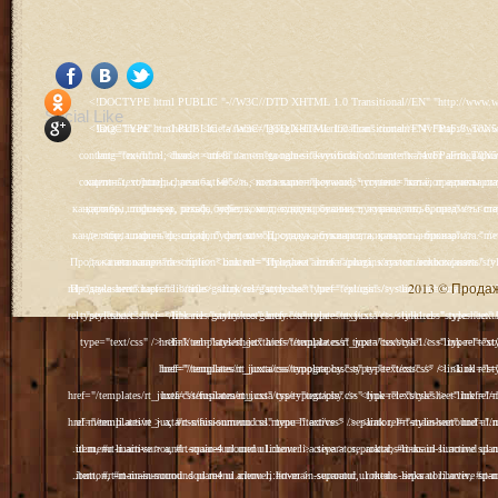
<!DOCTYPE html PUBLIC "-//W3C//DTD XHTML 1.0 Transitional//EN" "http://www.w3.org/TR/xhtml1/DTD/xhtml1-transitional.dtd"> <html xmlns="http://www.w3.org/1999/xhtml" xml:lang="ru-ru" lang="ru-ru" > <head> <meta name="google-site-verification" content="4vFPaFr8_T0N5uYcY4vh3M1DtIkbIJH6yDV7_NDqfJc" /> <base href="http://antik.1kzn.ru/" /> <meta http-equiv="content-type" content="text/html; charset=utf-8" /> <meta name="keywords" content="каталог антиквариат, часы продажа, старинные часы, напольные часы, настенные часы, каминные часы, мебель, старинные люстры, картины, торшеры, резьба, мебель, коллекционирование, чугунное литьё, предметы старины, реставрация, интерьер, модерн, классицизм, кресло, диван, мозаика, гарнитур, дуб, зеркало, светильник, канделябр, шифоньер, шкаф, буфет, комод, сундук, букинист, жирандоль, бронза" /> <meta name="rights" content="Продажа антиквариата http://antik.1kzn.ru" /> <meta name="author" content="Super User" /> <meta name="description" content="Продажа антиквариата, каталог антиквариата." /> <meta name="generator" content="Joomla! - Open Source Content Management" /> <title>Каталог антиквариата - Продажа антиквариата </title> <link rel="stylesheet" href="/plugins/system/rokbox/assets/styles/rokbox.css" type="text/css" /> <link rel="stylesheet" href="/libraries/gantry/css/grid-12.css" type="text/css" /> <link rel="stylesheet" href="/libraries/gantry/css/gantry.css" type="text/css" /> <link rel="stylesheet" href="/libraries/gantry/css/joomla.css" type="text/css" /> <link rel="stylesheet" href="/templates/rt_juxta/css/joomla.css" type="text/css" /> <link rel="stylesheet" href="/templates/rt_juxta/css/style1.css" type="text/css" /> <link rel="stylesheet" href="/templates/rt_juxta/css/demo-styles.css" type="text/css" /> <link rel="stylesheet" href="/templates/rt_juxta/css/template.css" type="text/css" /> <link rel="stylesheet" href="/templates/rt_juxta/css/template-firefox.css" type="text/css" /> <link rel="stylesheet" href="/templates/rt_juxta/css/typography.css" type="text/css" /> <link rel="stylesheet" href="/templates/rt_juxta/css/backgrounds.css" type="text/css" /> <link rel="stylesheet" href="/templates/rt_juxta/css/fusionmenu.css" type="text/css" /> <link rel="stylesheet" href="/modules/mod_roknewspager/themes/light/roknewspager.css" type="text/css" /> <style type="text/css"> #rt-main-surround ul.menu li.active > a, #rt-main-surround ul.menu li.active > .separator, #rt-main-surround ul.menu li.active > .item, #rt-main-surround .square4 ul.menu li:hover > a, #rt-main-surround .square4 ul.menu li:hover > .item, #rt-main-surround .square4 ul.menu li:hover > .separator, .roktabs-links ul li.active span, .menutop li:hover > .item, .menutop li.f-menuparent-itemfocus .item, .menutop li.active > .item {color:#660000;} a, .button, #rt-main-surround ul.menu a:hover, #rt-main-surround ul.menu .separator:hover, #rt-main-surround ul.menu .item:hover, .title1 .module-title .title, #rt-main .item_add:link, #rt-main .item_add:visited, #rt-main .simpleCart_empty:link, #rt-main .simpleCart_empty:visited, #rt-main .simpleCart_checkout:link, #rt-main .simpleCart_checkout:visited {color:#660000;} body #rt-logo {width:400px;height:200px;} </style> <script src="/media/system/js/mootools-core.js" type="text/javascript"></script> <script src="/media/system/js/core.js" type="text/javascript"></script> <script src="/media/system/js/caption.js" type="text/javascript"></script> <script src="/media/system/js/mootools-more.js" type="text/javascript"></script> <script src="/plugins/system/rokbox/as
Social Like
<!DOCTYPE html PUBLIC "-//W3C//DTD XHTML 1.0 Transitional//EN" "http://www.w3.org/TR/xhtml1/DTD/xhtml1-transitional.dtd"> <html xmlns="http://www.w3.org/1999/xhtml" xml:lang="ru-ru" lang="ru-ru" > <head> <meta name="google-site-verification" content="4vFPaFr8_T0N5uYcY4vh3M1DtIkbIJH6yDV7_NDqfJc" /> <base href="http://antik.1kzn.ru/" /> <meta http-equiv="content-type" content="text/html; charset=utf-8" /> <meta name="keywords" content="каталог антиквариат, часы продажа, старинные часы, напольные часы, настенные часы, каминные часы, мебель, старинные люстры, картины, торшеры, резьба, мебель, коллекционирование, чугунное литьё, предметы старины, реставрация, интерьер, модерн, классицизм, кресло, диван, мозаика, гарнитур, дуб, зеркало, светильник, канделябр, шифоньер, шкаф, буфет, комод, сундук, букинист, жирандоль, бронза" /> <meta name="rights" content="Продажа антиквариата http://antik.1kzn.ru" /> <meta name="author" content="Super User" /> <meta name="description" content="Продажа антиквариата, каталог антиквариата." /> <meta name="generator" content="Joomla! - Open Source Content Management" /> <title>Каталог антиквариата - Продажа антиквариата </title> <link rel="stylesheet" href="/plugins/system/rokbox/assets/styles/rokbox.css" type="text/css" /> <link rel="stylesheet" href="/libraries/gantry/css/grid-12.css" type="text/css" /> <link rel="stylesheet" href="/libraries/gantry/css/gantry.css" type="text/css" /> <link rel="stylesheet" href="/libraries/gantry/css/joomla.css" type="text/css" /> <link rel="stylesheet" href="/templates/rt_juxta/css/joomla.css" type="text/css" /> <link rel="stylesheet" href="/templates/rt_juxta/css/style1.css" type="text/css" /> <link rel="stylesheet" href="/templates/rt_juxta/css/demo-styles.css" type="text/css" /> <link rel="stylesheet" href="/templates/rt_juxta/css/template.css" type="text/css" /> <link rel="stylesheet" href="/templates/rt_juxta/css/template-firefox.css" type="text/css" /> <link rel="stylesheet" href="/templates/rt_juxta/css/typography.css" type="text/css" /> <link rel="stylesheet" href="/templates/rt_juxta/css/backgrounds.css" type="text/css" /> <link rel="stylesheet" href="/templates/rt_juxta/css/fusionmenu.css" type="text/css" /> <link rel="stylesheet" href="/modules/mod_roknewspager/themes/light/roknewspager.css" type="text/css" /> <style type="text/css"> #rt-main-surround ul.menu li.active > a, #rt-main-surround ul.menu li.active > .separator, #rt-main-surround ul.menu li.active > .item, #rt-main-surround .square4 ul.menu li:hover > a, #rt-main-surround .square4 ul.menu li:hover > .item, #rt-main-surround .square4 ul.menu li:hover > .separator, .roktabs-links ul li.active span, .menutop li:hover > .item, .menutop li.f-menuparent-itemfocus .item, .menutop li.active > .item {color:#660000;} a, .button, #rt-main-surround ul.menu a:hover, #rt-main-surround ul.menu .separator:hover, #rt-main-surround ul.menu .item:hover, .title1 .module-title .title, #rt-main .item_add:link, #rt-main .item_add:visited, #rt-main .simpleCart_empty:link, #rt-main .simpleCart_empty:visited, #rt-main .simpleCart_checkout:link, #rt-main .simpleCart_checkout:visited {color:#660000;} body #rt-logo {width:400px;height:200px;} </style> <script src="/media/system/js/mootools-core.js" type="text/javascript"></script> <script src="/media/system/js/core.js" type="text/javascript"></script> <script src="/media/system/js/caption.js" type="text/javascript"></script> <script src="/media/system/js/mootools-more.js" type="text/javascript"></script> <script src="/plugins/system/rokbox/as
2013 © Продажа