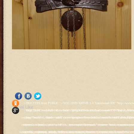
<!DOCTYPE html PUBLIC "-//W3C//DTD XHTML 1.0 Transitional//EN" "http://www.w3.org/TR/xhtml1/DTD/xhtml1-transitional.dtd"> <html xmlns="http://www.w3.org/1999/xhtml" xml:lang="ru-ru" lang="ru-ru" > <head> <meta name="google-site-verification" content="4vFPaFr8_T0N5uYcY4vh3M1DtIkbIJH6yDV7_NDqfJc" /> <base href="http://antik.1kzn.ru/" /> <meta http-equiv="content-type" content="text/html; charset=utf-8" /> <meta name="keywords" content="каталог антиквариат, часы продажа, старинные часы, напольные часы, настенные часы, каминные часы, мебель, старинные люстры, картины, торшеры, резьба, мебель, коллекционирование, чугунное литьё, предметы старины, реставрация, интерьер, модерн, классицизм, кресло, диван, мозаика, гарнитур, дуб, зеркало, светильник, канделябр, шифоньер, шкаф, буфет, комод, сундук, букинист, жирандоль, бронза" /> <meta name="rights" content="Продажа антиквариата http://antik.1kzn.ru" /> <meta name="author" content="Super User" /> <meta name="description" content="Продажа антиквариата, каталог антиквариата." /> <meta name="generator" content="Joomla! - Open Source Content Management" /> <title>Каталог антиквариата - Продажа антиквариата </title> <link rel="stylesheet" href="/plugins/system/rokbox/assets/styles/rokbox.css" type="text/css" /> <link rel="stylesheet" href="/libraries/gantry/css/grid-12.css" type="text/css" /> <link rel="stylesheet" href="/libraries/gantry/css/gantry.css" type="text/css" /> <link rel="stylesheet" href="/libraries/gantry/css/joomla.css" type="text/css" /> <link rel="stylesheet" href="/templates/rt_juxta/css/joomla.css" type="text/css" /> <link rel="stylesheet" href="/templates/rt_juxta/css/style1.css" type="text/css" /> <link rel="stylesheet" href="/templates/rt_juxta/css/demo-styles.css" type="text/css" /> <link rel="stylesheet" href="/templates/rt_juxta/css/template.css" type="text/css" /> <link rel="stylesheet" href="/templates/rt_juxta/css/template-firefox.css" type="text/css" /> <link rel="stylesheet" href="/templates/rt_juxta/css/typography.css" type="text/css" /> <link rel="stylesheet" href="/templates/rt_juxta/css/backgrounds.css" type="text/css" /> <link rel="stylesheet" href="/templates/rt_juxta/css/fusionmenu.css" type="text/css" /> <link rel="stylesheet" href="/modules/mod_roknewspager/themes/light/roknewspager.css" type="text/css" /> <style type="text/css"> #rt-main-surround ul.menu li.active > a, #rt-main-surround ul.menu li.active > .separator, #rt-main-surround ul.menu li.active > .item, #rt-main-surround .square4 ul.menu li:hover > a, #rt-main-surround .square4 ul.menu li:hover > .item, #rt-main-surround .square4 ul.menu li:hover > .separator, .roktabs-links ul li.active span, .menutop li:hover > .item, .menutop li.f-menuparent-itemfocus .item, .menutop li.active > .item {color:#660000;} a, .button, #rt-main-surround ul.menu a:hover, #rt-main-surround ul.menu .separator:hover, #rt-main-surround ul.menu .item:hover, .title1 .module-title .title, #rt-main .item_add:link, #rt-main .item_add:visited, #rt-main .simpleCart_empty:link, #rt-main .simpleCart_empty:visited, #rt-main .simpleCart_checkout:link, #rt-main .simpleCart_checkout:visited {color:#660000;} body #rt-logo {width:400px;height:200px;} </style> <script src="/media/system/js/mootools-core.js" type="text/javascript"></script> <script src="/media/system/js/core.js" type="text/javascript"></script> <script src="/media/system/js/caption.js" type="text/javascript"></script> <script src="/media/system/js/mootools-more.js" type="text/javascript"></script> <script src="/plugins/system/rokbox/as
Social Like
<!DOCTYPE html PUBLIC "-//W3C//DTD XHTML 1.0 Transitional//EN" "http://www.w3.org/TR/xhtml1/DTD/xhtml1-transitional.dtd"> <html xmlns="http://www.w3.org/1999/xhtml" xml:lang="ru-ru" lang="ru-ru" > <head> <meta name="google-site-verification" content="4vFPaFr8_T0N5uYcY4vh3M1DtIkbIJH6yDV7_NDqfJc" /> <base href="http://antik.1kzn.ru/" /> <meta http-equiv="content-type" content="text/html; charset=utf-8" /> <meta name="keywords" content="каталог антиквариат, часы продажа, старинные часы, напольные часы, настенные часы, каминные часы, мебель, старинные люстры, картины, торшеры, резьба, мебель, коллекционирование, чугунное литьё, предметы старины, реставрация, интерьер, модерн, классицизм, кресло, диван, мозаика, гарнитур, дуб, зеркало, светильник, канделябр, шифоньер, шкаф, буфет, комод, сундук, букинист, жирандоль, бронза" /> <meta name="rights" content="Продажа антиквариата http://antik.1kzn.ru" /> <meta name="author" content="Super User" /> <meta name="description" content="Продажа антиквариата, каталог антиквариата." /> <meta name="generator" content="Joomla! - Open Source Content Management" /> <title>Каталог антиквариата - Продажа антиквариата </title> <link rel="stylesheet" href="/plugins/system/rokbox/assets/styles/rokbox.css" type="text/css" /> <link rel="stylesheet" href="/libraries/gantry/css/grid-12.css" type="text/css" /> <link rel="stylesheet" href="/libraries/gantry/css/gantry.css" type="text/css" /> <link rel="stylesheet" href="/libraries/gantry/css/joomla.css" type="text/css" /> <link rel="stylesheet" href="/templates/rt_juxta/css/joomla.css" type="text/css" /> <link rel="stylesheet" href="/templates/rt_juxta/css/style1.css" type="text/css" /> <link rel="stylesheet" href="/templates/rt_juxta/css/demo-styles.css" type="text/css" /> <link rel="stylesheet" href="/templates/rt_juxta/css/template.css" type="text/css" /> <link rel="stylesheet" href="/templates/rt_juxta/css/template-firefox.css" type="text/css" /> <link rel="stylesheet" href="/templates/rt_juxta/css/typography.css" type="text/css" /> <link rel="stylesheet" href="/templates/rt_juxta/css/backgrounds.css" type="text/css" /> <link rel="stylesheet" href="/templates/rt_juxta/css/fusionmenu.css" type="text/css" /> <link rel="stylesheet" href="/modules/mod_roknewspager/themes/light/roknewspager.css" type="text/css" /> <style type="text/css"> #rt-main-surround ul.menu li.active > a, #rt-main-surround ul.menu li.active > .separator, #rt-main-surround ul.menu li.active > .item, #rt-main-surround .square4 ul.menu li:hover > a, #rt-main-surround .square4 ul.menu li:hover > .item, #rt-main-surround .square4 ul.menu li:hover > .separator, .roktabs-links ul li.active span, .menutop li:hover > .item, .menutop li.f-menuparent-itemfocus .item, .menutop li.active > .item {color:#660000;} a, .button, #rt-main-surround ul.menu a:hover, #rt-main-surround ul.menu .separator:hover, #rt-main-surround ul.menu .item:hover, .title1 .module-title .title, #rt-main .item_add:link, #rt-main .item_add:visited, #rt-main .simpleCart_empty:link, #rt-main .simpleCart_empty:visited, #rt-main .simpleCart_checkout:link, #rt-main .simpleCart_checkout:visited {color:#660000;} body #rt-logo {width:400px;height:200px;} </style> <script src="/media/system/js/mootools-core.js" type="text/javascript"></script> <script src="/media/system/js/core.js" type="text/javascript"></script> <script src="/media/system/js/caption.js" type="text/javascript"></script> <script src="/media/system/js/mootools-more.js" type="text/javascript"></script> <script src="/plugins/system/rokbox/as