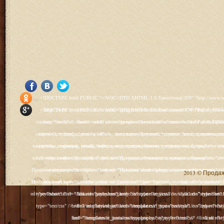
<!DOCTYPE html PUBLIC "-//W3C//DTD XHTML 1.0 Transitional//EN" "http://www.w3.org/TR/xhtml1/DTD/xhtml1-transitional.dtd"> <html xmlns="http://www.w3.org/1999/xhtml" xml:lang="ru-ru" lang="ru-ru" > <head> <meta name="google-site-verification" content="4vFPaFr8_T0N5uYcY4vh3M1DtIkbIJH6yDV7_NDqfJc" /> <base href="http://antik.1kzn.ru/" /> <meta http-equiv="content-type" content="text/html; charset=utf-8" /> <meta name="keywords" content="каталог антиквариат, часы продажа, старинные часы, напольные часы, настенные часы, каминные часы, мебель, старинные люстры, картины, торшеры, резьба, мебель, коллекционирование, чугунное литьё, предметы старины, реставрация, интерьер, модерн, классицизм, кресло, диван, мозаика, гарнитур, дуб, зеркало, светильник, канделябр, шифоньер, шкаф, буфет, комод, сундук, букинист, жирандоль, бронза" /> <meta name="rights" content="Продажа антиквариата http://antik.1kzn.ru" /> <meta name="author" content="Super User" /> <meta name="description" content="Продажа антиквариата, каталог антиквариата." /> <meta name="generator" content="Joomla! - Open Source Content Management" /> <title>Каталог антиквариата - Продажа антиквариата </title> <link rel="stylesheet" href="/plugins/system/rokbox/assets/styles/rokbox.css" type="text/css" /> <link rel="stylesheet" href="/libraries/gantry/css/grid-12.css" type="text/css" /> <link rel="stylesheet" href="/libraries/gantry/css/gantry.css" type="text/css" /> <link rel="stylesheet" href="/libraries/gantry/css/joomla.css" type="text/css" /> <link rel="stylesheet" href="/templates/rt_juxta/css/joomla.css" type="text/css" /> <link rel="stylesheet" href="/templates/rt_juxta/css/style1.css" type="text/css" /> <link rel="stylesheet" href="/templates/rt_juxta/css/demo-styles.css" type="text/css" /> <link rel="stylesheet" href="/templates/rt_juxta/css/template.css" type="text/css" /> <link rel="stylesheet" href="/templates/rt_juxta/css/template-firefox.css" type="text/css" /> <link rel="stylesheet" href="/templates/rt_juxta/css/typography.css" type="text/css" /> <link rel="stylesheet" href="/templates/rt_juxta/css/backgrounds.css" type="text/css" /> <link rel="stylesheet" href="/templates/rt_juxta/css/fusionmenu.css" type="text/css" /> <link rel="stylesheet" href="/modules/mod_roknewspager/themes/light/roknewspager.css" type="text/css" /> <style type="text/css"> #rt-main-surround ul.menu li.active > a, #rt-main-surround ul.menu li.active > .separator, #rt-main-surround ul.menu li.active > .item, #rt-main-surround .square4 ul.menu li:hover > a, #rt-main-surround .square4 ul.menu li:hover > .item, #rt-main-surround .square4 ul.menu li:hover > .separator, .roktabs-links ul li.active span, .menutop li:hover > .item, .menutop li.f-menuparent-itemfocus .item, .menutop li.active > .item {color:#660000;} a, .button, #rt-main-surround ul.menu a:hover, #rt-main-surround ul.menu .separator:hover, #rt-main-surround ul.menu .item:hover, .title1 .module-title .title, #rt-main .item_add:link, #rt-main .item_add:visited, #rt-main .simpleCart_empty:link, #rt-main .simpleCart_empty:visited, #rt-main .simpleCart_checkout:link, #rt-main .simpleCart_checkout:visited {color:#660000;} body #rt-logo {width:400px;height:200px;} </style> <script src="/media/system/js/mootools-core.js" type="text/javascript"></script> <script src="/media/system/js/core.js" type="text/javascript"></script> <script src="/media/system/js/caption.js" type="text/javascript"></script> <script src="/media/system/js/mootools-more.js" type="text/javascript"></script> <script src="/plugins/system/rokbox/as
Social Like
<!DOCTYPE html PUBLIC "-//W3C//DTD XHTML 1.0 Transitional//EN" "http://www.w3.org/TR/xhtml1/DTD/xhtml1-transitional.dtd"> <html xmlns="http://www.w3.org/1999/xhtml" xml:lang="ru-ru" lang="ru-ru" > <head> <meta name="google-site-verification" content="4vFPaFr8_T0N5uYcY4vh3M1DtIkbIJH6yDV7_NDqfJc" /> <base href="http://antik.1kzn.ru/" /> <meta http-equiv="content-type" content="text/html; charset=utf-8" /> <meta name="keywords" content="каталог антиквариат, часы продажа, старинные часы, напольные часы, настенные часы, каминные часы, мебель, старинные люстры, картины, торшеры, резьба, мебель, коллекционирование, чугунное литьё, предметы старины, реставрация, интерьер, модерн, классицизм, кресло, диван, мозаика, гарнитур, дуб, зеркало, светильник, канделябр, шифоньер, шкаф, буфет, комод, сундук, букинист, жирандоль, бронза" /> <meta name="rights" content="Продажа антиквариата http://antik.1kzn.ru" /> <meta name="author" content="Super User" /> <meta name="description" content="Продажа антиквариата, каталог антиквариата." /> <meta name="generator" content="Joomla! - Open Source Content Management" /> <title>Каталог антиквариата - Продажа антиквариата </title> <link rel="stylesheet" href="/plugins/system/rokbox/assets/styles/rokbox.css" type="text/css" /> <link rel="stylesheet" href="/libraries/gantry/css/grid-12.css" type="text/css" /> <link rel="stylesheet" href="/libraries/gantry/css/gantry.css" type="text/css" /> <link rel="stylesheet" href="/libraries/gantry/css/joomla.css" type="text/css" /> <link rel="stylesheet" href="/templates/rt_juxta/css/joomla.css" type="text/css" /> <link rel="stylesheet" href="/templates/rt_juxta/css/style1.css" type="text/css" /> <link rel="stylesheet" href="/templates/rt_juxta/css/demo-styles.css" type="text/css" /> <link rel="stylesheet" href="/templates/rt_juxta/css/template.css" type="text/css" /> <link rel="stylesheet" href="/templates/rt_juxta/css/template-firefox.css" type="text/css" /> <link rel="stylesheet" href="/templates/rt_juxta/css/typography.css" type="text/css" /> <link rel="stylesheet" href="/templates/rt_juxta/css/backgrounds.css" type="text/css" /> <link rel="stylesheet" href="/templates/rt_juxta/css/fusionmenu.css" type="text/css" /> <link rel="stylesheet" href="/modules/mod_roknewspager/themes/light/roknewspager.css" type="text/css" /> <style type="text/css"> #rt-main-surround ul.menu li.active > a, #rt-main-surround ul.menu li.active > .separator, #rt-main-surround ul.menu li.active > .item, #rt-main-surround .square4 ul.menu li:hover > a, #rt-main-surround .square4 ul.menu li:hover > .item, #rt-main-surround .square4 ul.menu li:hover > .separator, .roktabs-links ul li.active span, .menutop li:hover > .item, .menutop li.f-menuparent-itemfocus .item, .menutop li.active > .item {color:#660000;} a, .button, #rt-main-surround ul.menu a:hover, #rt-main-surround ul.menu .separator:hover, #rt-main-surround ul.menu .item:hover, .title1 .module-title .title, #rt-main .item_add:link, #rt-main .item_add:visited, #rt-main .simpleCart_empty:link, #rt-main .simpleCart_empty:visited, #rt-main .simpleCart_checkout:link, #rt-main .simpleCart_checkout:visited {color:#660000;} body #rt-logo {width:400px;height:200px;} </style> <script src="/media/system/js/mootools-core.js" type="text/javascript"></script> <script src="/media/system/js/core.js" type="text/javascript"></script> <script src="/media/system/js/caption.js" type="text/javascript"></script> <script src="/media/system/js/mootools-more.js" type="text/javascript"></script> <script src="/plugins/system/rokbox/as
2013 © Продажа