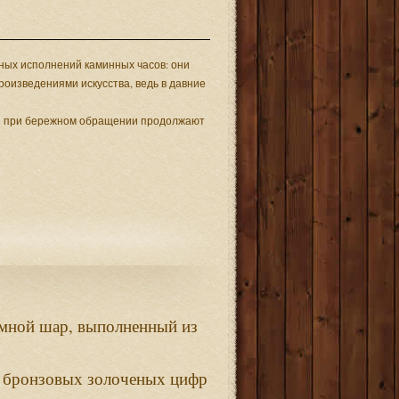
чных исполнений каминных часов: они
оизведениями искусства, ведь в давние
мы при бережном обращении продолжают
,
емной
шар
выполненный
из
бронзовых
золоченых
цифр