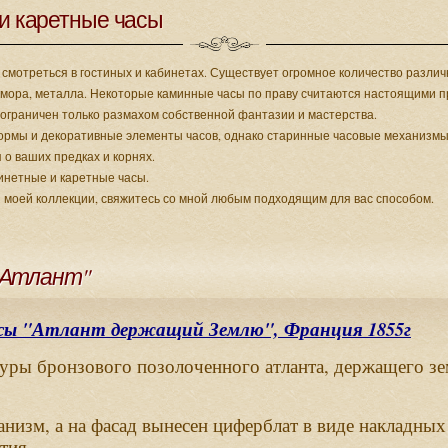
и каретные часы
смотреться в гостиных и кабинетах. Существует огромное количество разли
амора, металла. Некоторые каминные часы по праву считаются настоящими пр
ограничен только размахом собственной фантазии и мастерства.
ормы и декоративные элементы часов, однако старинные часовые механиз
 о ваших предках и корнях.
инетные и каретные часы.
з моей коллекции, свяжитесь со мной любым подходящим для вас способом.
"Атлант"
"
",
1855
сы
Атлант
держащий
Землю
Франция
г
,
гуры
бронзового
позолоченного
атланта
держащего
з
,
анизм
а
на
фасад
вынесен
циферблат
в
виде
накладных
.
стия