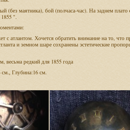
(
),
(
-
).
вый
без
маятника
бой
полчаса
час
На
заднем
плато
t 1855 ".
:
оментами
.
,
ет
с
атлантом
Хочется
обратить
внимание
на
то
что
п
атланта
и
земном
шаре
сохранены
эстетические
пропор
,
1855
зм
весьма
редкий
для
года
6
:16
см.,
Глубина
см.