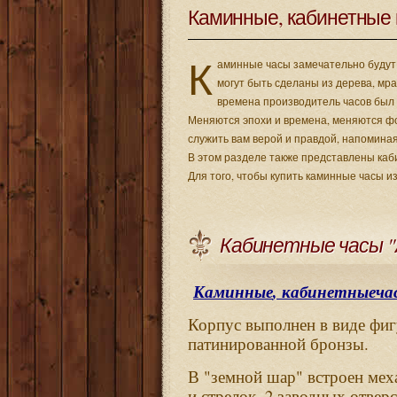
Каминные, кабинетные 
К
аминные часы замечательно будут 
могут быть сделаны из дерева, мр
времена производитель часов был 
Меняются эпохи и времена, меняются ф
служить вам верой и правдой, напоминая
В этом разделе также представлены каб
Для того, чтобы купить каминные часы и
Кабинетные часы 
,
Каминные
кабинетные
ча
Корпус
выполнен
в
виде
фи
.
патинированной
бронзы
"
"
В
земной
шар
встроен
мех
. 2
и
стрелок
заводных
отвер