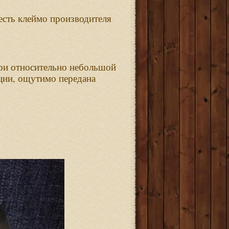
есть
клеймо
производителя
ри
относительно
небольшой
,
ции
ощутимо
передана