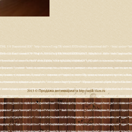
s/rt_juxta/css/template-firefox.css" type="text/css" /> <link rel="stylesheet" href="/templates/rt_juxta/css/typography.css" type="text/css" /> <link rel="stylesheet" href="/templates/rt_juxta/css/backgrounds.css" type="text/css" /> <link rel="stylesheet" href="/templates/rt_juxta/css/fusionmenu.css" type="text/css" /> <link rel="stylesheet" href="/modules/mod_roknewspager/themes/light/roknewspager.css" type="text/css" /> <style type="text/css"> #rt-main-surround ul.menu li.active > a, #rt-main-surround ul.menu li.active > .separator, #rt-main-surround ul.menu li.active > .item, #rt-main-surround .square4 ul.menu li:hover > a, #rt-main-surround .square4 ul.menu li:hover > .item, #rt-main-surround .square4 ul.menu li:hover > .separator, .roktabs-links ul li.active span, .menutop li:hover > .item, .menutop li.f-menuparent-itemfocus .item, .menutop li.active > .item {color:#660000;} a, .button, #rt-main-surround ul.menu a:hover, #rt-main-surround ul.menu .separator:hover, #rt-main-surround ul.menu .item:hover, .title1 .module-title .title, #rt-main .item_add:link, #rt-main .item_add:visited, #rt-main .simpleCart_empty:link, #rt-main .simpleCart_empty:visited, #rt-main .simpleCart_checkout:link, #rt-main .simpleCart_checkout:visited {color:#660000;} body #rt-logo {width:400px;height:200px;} </style> <script src="/media/system/js/mootools-core.js" type="text/javascript"></script> <script src="/media/system/js/core.js" type="text/javascript"></script> <script src="/media/system/js/caption.js" type="text/javascript"></script> <script src="/media/system/js/mootools-more.js" type="text/javascript"></script> <script src="/plugins/system/rokbox/assets/js/rokbox.js" type="text/javascript"></script> <script src="/libraries/gantry/js/gantry-inputs.js" type="text/javascript"></script> <script src="/libraries/gantry/js/browser-engines.js" type="text/javascript"></script> <script src="/modules/mod_roknavmenu/themes/fusion/js/fusion.js" type="text/javascript"></script> <script src="/modules/mod_roknewspager/tmpl/js/roknewspager.js" type="text/javascript"></script> <script src="http://antik.1kzn.ru/modules/mod_rizlogin/js/jquery.min.js" type="text/javascript"></script> <script src="http://antik.1kzn.ru/modules/mod_rizlogin/js/jquery-ui.min.js" type="text/javascript"></script> <script src="http://antik.1kzn.ru/modules/mod_rizlogin/js/side-bar.js" type="text/javascript"></script> <script src="/modules/mod_rokajaxsearch/js/rokajaxsearch.js" type="text/javascript"></script> <script type="text/javascript"> window.addEvent('load', function() { new JCaption('img.caption'); }); if (typeof RokBoxSettings == 'undefined') RokBoxSettings = {pc: '100'}; InputsExclusion.push('.content_vote','#rt-popup','#vmMainPage') window.addEvent('domready', function() { new Fusion('ul.menutop', { pill: 0, effect: 'slide and fade', opacity: 1, hideDelay: 500, centered: 0, tweakInitial: {'x': 9, 'y': 6}, tweakSubsequent: {'x': 0, 'y': -14}, menuFx: {duration: 300, transition: Fx.Transitions.Circ.easeOut}, pillFx: {duration: 400, transition: Fx.Transitions.Back.easeOut} }); }); function keepAlive() { var myAjax = new Request({method: "get", url: "index.php"}).send();} window.addEvent("domready", function(){ keepAlive.periodical(840000); }); window.addEvent((window.webkit) ? 'load' : 'domready', function() { window.rokajaxsearch = new RokAjaxSearch({ 'results': 'Results', 'close': '', 'websearch': 0, 'blogsearch': 0, 'imagesearch': 0, 'videosearch': 0, 'imagesize': 'SMALL', 'safesearch': 'MODERATE', 'search': 'Search...', 'readmore': 'Read more...', 'noresults': 'No results', 'advsearch': 'Advanced search', 'page': 'Page', 'page_of': 'of', 'searchlink': 'http://antik.1kzn.ru/index.php?option=com_search&amp;view=search&amp;tmpl=component', 'advsearchlink': 'http://antik.1kzn.ru/index.php?option=com_search&amp;view=search', 'uribase': 'http://antik.1kzn.ru/', 'limit': '10', 'perpage': '3', 'ordering': 'newest', 'phrase': 'any', 'hidedivs': '', 'includelink': 1, 'viewall': 'View all results', 'estimated': 'estimated', 'showestimated': 1, 'showpagination': 1, 'showcategory': 1, 'showreadmore': 1, 'showdescription': 1 }); }); </script> <meta name="google-site-verification" content="" /> <script type="text/javascript"> var _gaq = _gaq || []; _gaq.push(['_setAccount', 'UA-XXXXX-X']); _gaq.push(['_gat._anonymizeI
s/rt_juxta/css/template-firefox.css" type="text/css" /> <link rel="stylesheet" href="/templates/rt_juxta/css/typography.css" type="text/css" /> <link rel="stylesheet" href="/templates/rt_juxta/css/backgrounds.css" type="text/css" /> <link rel="stylesheet" href="/templates/rt_juxta/css/fusionmenu.css" type="text/css" /> <link rel="stylesheet" href="/modules/mod_roknewspager/themes/light/roknewspager.css" type="text/css" /> <style type="text/css"> #rt-main-surround ul.menu li.active > a, #rt-main-surround ul.menu li.active > .separator, #rt-main-surround ul.menu li.active > .item, #rt-main-surround .square4 ul.menu li:hover > a, #rt-main-surround .square4 ul.menu li:hover > .item, #rt-main-surround .square4 ul.menu li:hover > .separator, .roktabs-links ul li.active span, .menutop li:hover > .item, .menutop li.f-menuparent-itemfocus .item, .menutop li.active > .item {color:#660000;} a, .button, #rt-main-surround ul.menu a:hover, #rt-main-surround ul.menu .separator:hover, #rt-main-surround ul.menu .item:hover, .title1 .module-title .title, #rt-main .item_add:link, #rt-main .item_add:visited, #rt-main .simpleCart_empty:link, #rt-main .simpleCart_empty:visited, #rt-main .simpleCart_checkout:link, #rt-main .simpleCart_checkout:visited {color:#660000;} body #rt-logo {width:400px;height:200px;} </style> <script src="/media/system/js/mootools-core.js" type="text/javascript"></script> <script src="/media/system/js/core.js" type="text/javascript"></script> <script src="/media/system/js/caption.js" type="text/javascript"></script> <script src="/media/system/js/mootools-more.js" type="text/javascript"></script> <script src="/plugins/system/rokbox/assets/js/rokbox.js" type="text/javascript"></script> <script src="/libraries/gantry/js/gantry-inputs.js" type="text/javascript"></script> <script src="/libraries/gantry/js/browser-engines.js" type="text/javascript"></script> <script src="/modules/mod_roknavmenu/themes/fusion/js/fusion.js" type="text/javascript"></script> <script src="/modules/mod_roknewspager/tmpl/js/roknewspager.js" type="text/javascript"></script> <script src="http://antik.1kzn.ru/modules/mod_rizlogin/js/jquery.min.js" type="text/javascript"></script> <script src="http://antik.1kzn.ru/modules/mod_rizlogin/js/jquery-ui.min.js" type="text/javascript"></script> <script src="http://antik.1kzn.ru/modules/mod_rizlogin/js/side-bar.js" type="text/javascript"></script> <script src="/modules/mod_rokajaxsearch/js/rokajaxsearch.js" type="text/javascript"></script> <script type="text/javascript"> window.addEvent('load', function() { new JCaption('img.caption'); }); if (typeof RokBoxSettings == 'undefined') RokBoxSettings = {pc: '100'}; InputsExclusion.push('.content_vote','#rt-popup','#vmMainPage') window.addEvent('domready', function() { new Fusion('ul.menutop', { pill: 0, effect: 'slide and fade', opacity: 1, hideDelay: 500, centered: 0, tweakInitial: {'x': 9, 'y': 6}, tweakSubsequent: {'x': 0, 'y': -14}, menuFx: {duration: 300, transition: Fx.Transitions.Circ.easeOut}, pillFx: {duration: 400, transition: Fx.Transitions.Back.easeOut} }); }); function keepAlive() { var myAjax = new Request({method: "get", url: "index.php"}).send();} window.addEvent("domready", function(){ keepAlive.periodical(840000); }); window.addEvent((window.webkit) ? 'load' : 'domready', function() { window.rokajaxsearch = new RokAjaxSearch({ 'results': 'Results', 'close': '', 'websearch': 0, 'blogsearch': 0, 'imagesearch': 0, 'videosearch': 0, 'imagesize': 'SMALL', 'safesearch': 'MODERATE', 'search': 'Search...', 'readmore': 'Read more...', 'noresults': 'No results', 'advsearch': 'Advanced search', 'page': 'Page', 'page_of': 'of', 'searchlink': 'http://antik.1kzn.ru/index.php?option=com_search&amp;view=search&amp;tmpl=component', 'advsearchlink': 'http://antik.1kzn.ru/index.php?option=com_search&amp;view=search', 'uribase': 'http://antik.1kzn.ru/', 'limit': '10', 'perpage': '3', 'ordering': 'newest', 'phrase': 'any', 'hidedivs': '', 'includelink': 1, 'viewall': 'View all results', 'estimated': 'estimated', 'showestimated': 1, 'showpagination': 1, 'showcategory': 1, 'showreadmore': 1, 'showdescription': 1 }); }); </script> <meta name="google-site-verification" content="" /> <script type="text/javascript"> var _gaq = _gaq || []; _gaq.push(['_setAccount', 'UA-XXXXX-X']); _gaq.push(['_gat._anonymizeI
2013 © Продажа антиквариата http://antik.1kzn.ru