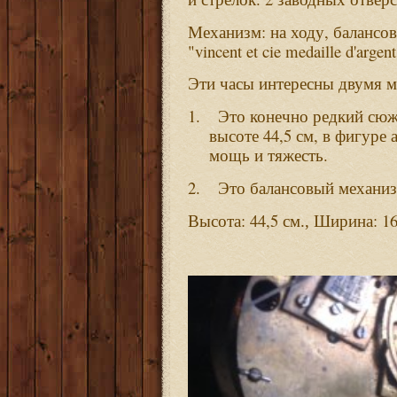
:
,
Механизм
на
ходу
балансо
"vincent et cie medaille d'argen
Эти
часы
интересны
двумя
м
1.
Это
конечно
редкий
сюж
44,5
,
высоте
см
в
фигуре
.
мощь
и
тяжесть
2.
Это
балансовый
механи
: 44,5
: 1
Высота
см.,
Ширина