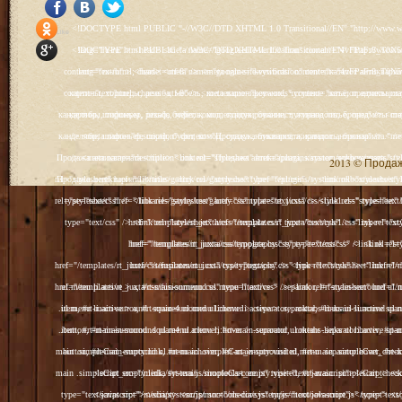
<!DOCTYPE html PUBLIC "-//W3C//DTD XHTML 1.0 Transitional//EN" "http://www.w3.org/TR/xhtml1/DTD/xhtml1-transitional.dtd"> <html xmlns="http://www.w3.org/1999/xhtml" xml:lang="ru-ru" lang="ru-ru" > <head> <meta name="google-site-verification" content="4vFPaFr8_T0N5uYcY4vh3M1DtIkbIJH6yDV7_NDqfJc" /> <base href="http://antik.1kzn.ru/" /> <meta http-equiv="content-type" content="text/html; charset=utf-8" /> <meta name="keywords" content="каталог антиквариат, часы продажа, старинные часы, напольные часы, настенные часы, каминные часы, мебель, старинные люстры, картины, торшеры, резьба, мебель, коллекционирование, чугунное литьё, предметы старины, реставрация, интерьер, модерн, классицизм, кресло, диван, мозаика, гарнитур, дуб, зеркало, светильник, канделябр, шифоньер, шкаф, буфет, комод, сундук, букинист, жирандоль, бронза" /> <meta name="rights" content="Продажа антиквариата http://antik.1kzn.ru" /> <meta name="author" content="Super User" /> <meta name="description" content="Продажа антиквариата, каталог антиквариата." /> <meta name="generator" content="Joomla! - Open Source Content Management" /> <title>Каталог антиквариата - Продажа антиквариата </title> <link rel="stylesheet" href="/plugins/system/rokbox/assets/styles/rokbox.css" type="text/css" /> <link rel="stylesheet" href="/libraries/gantry/css/grid-12.css" type="text/css" /> <link rel="stylesheet" href="/libraries/gantry/css/gantry.css" type="text/css" /> <link rel="stylesheet" href="/libraries/gantry/css/joomla.css" type="text/css" /> <link rel="stylesheet" href="/templates/rt_juxta/css/joomla.css" type="text/css" /> <link rel="stylesheet" href="/templates/rt_juxta/css/style1.css" type="text/css" /> <link rel="stylesheet" href="/templates/rt_juxta/css/demo-styles.css" type="text/css" /> <link rel="stylesheet" href="/templates/rt_juxta/css/template.css" type="text/css" /> <link rel="stylesheet" href="/templates/rt_juxta/css/template-firefox.css" type="text/css" /> <link rel="stylesheet" href="/templates/rt_juxta/css/typography.css" type="text/css" /> <link rel="stylesheet" href="/templates/rt_juxta/css/backgrounds.css" type="text/css" /> <link rel="stylesheet" href="/templates/rt_juxta/css/fusionmenu.css" type="text/css" /> <link rel="stylesheet" href="/modules/mod_roknewspager/themes/light/roknewspager.css" type="text/css" /> <style type="text/css"> #rt-main-surround ul.menu li.active > a, #rt-main-surround ul.menu li.active > .separator, #rt-main-surround ul.menu li.active > .item, #rt-main-surround .square4 ul.menu li:hover > a, #rt-main-surround .square4 ul.menu li:hover > .item, #rt-main-surround .square4 ul.menu li:hover > .separator, .roktabs-links ul li.active span, .menutop li:hover > .item, .menutop li.f-menuparent-itemfocus .item, .menutop li.active > .item {color:#660000;} a, .button, #rt-main-surround ul.menu a:hover, #rt-main-surround ul.menu .separator:hover, #rt-main-surround ul.menu .item:hover, .title1 .module-title .title, #rt-main .item_add:link, #rt-main .item_add:visited, #rt-main .simpleCart_empty:link, #rt-main .simpleCart_empty:visited, #rt-main .simpleCart_checkout:link, #rt-main .simpleCart_checkout:visited {color:#660000;} body #rt-logo {width:400px;height:200px;} </style> <script src="/media/system/js/mootools-core.js" type="text/javascript"></script> <script src="/media/system/js/core.js" type="text/javascript"></script> <script src="/media/system/js/caption.js" type="text/javascript"></script> <script src="/media/system/js/mootools-more.js" type="text/javascript"></script> <script src="/plugins/system/rokbox/as
Social Like
<!DOCTYPE html PUBLIC "-//W3C//DTD XHTML 1.0 Transitional//EN" "http://www.w3.org/TR/xhtml1/DTD/xhtml1-transitional.dtd"> <html xmlns="http://www.w3.org/1999/xhtml" xml:lang="ru-ru" lang="ru-ru" > <head> <meta name="google-site-verification" content="4vFPaFr8_T0N5uYcY4vh3M1DtIkbIJH6yDV7_NDqfJc" /> <base href="http://antik.1kzn.ru/" /> <meta http-equiv="content-type" content="text/html; charset=utf-8" /> <meta name="keywords" content="каталог антиквариат, часы продажа, старинные часы, напольные часы, настенные часы, каминные часы, мебель, старинные люстры, картины, торшеры, резьба, мебель, коллекционирование, чугунное литьё, предметы старины, реставрация, интерьер, модерн, классицизм, кресло, диван, мозаика, гарнитур, дуб, зеркало, светильник, канделябр, шифоньер, шкаф, буфет, комод, сундук, букинист, жирандоль, бронза" /> <meta name="rights" content="Продажа антиквариата http://antik.1kzn.ru" /> <meta name="author" content="Super User" /> <meta name="description" content="Продажа антиквариата, каталог антиквариата." /> <meta name="generator" content="Joomla! - Open Source Content Management" /> <title>Каталог антиквариата - Продажа антиквариата </title> <link rel="stylesheet" href="/plugins/system/rokbox/assets/styles/rokbox.css" type="text/css" /> <link rel="stylesheet" href="/libraries/gantry/css/grid-12.css" type="text/css" /> <link rel="stylesheet" href="/libraries/gantry/css/gantry.css" type="text/css" /> <link rel="stylesheet" href="/libraries/gantry/css/joomla.css" type="text/css" /> <link rel="stylesheet" href="/templates/rt_juxta/css/joomla.css" type="text/css" /> <link rel="stylesheet" href="/templates/rt_juxta/css/style1.css" type="text/css" /> <link rel="stylesheet" href="/templates/rt_juxta/css/demo-styles.css" type="text/css" /> <link rel="stylesheet" href="/templates/rt_juxta/css/template.css" type="text/css" /> <link rel="stylesheet" href="/templates/rt_juxta/css/template-firefox.css" type="text/css" /> <link rel="stylesheet" href="/templates/rt_juxta/css/typography.css" type="text/css" /> <link rel="stylesheet" href="/templates/rt_juxta/css/backgrounds.css" type="text/css" /> <link rel="stylesheet" href="/templates/rt_juxta/css/fusionmenu.css" type="text/css" /> <link rel="stylesheet" href="/modules/mod_roknewspager/themes/light/roknewspager.css" type="text/css" /> <style type="text/css"> #rt-main-surround ul.menu li.active > a, #rt-main-surround ul.menu li.active > .separator, #rt-main-surround ul.menu li.active > .item, #rt-main-surround .square4 ul.menu li:hover > a, #rt-main-surround .square4 ul.menu li:hover > .item, #rt-main-surround .square4 ul.menu li:hover > .separator, .roktabs-links ul li.active span, .menutop li:hover > .item, .menutop li.f-menuparent-itemfocus .item, .menutop li.active > .item {color:#660000;} a, .button, #rt-main-surround ul.menu a:hover, #rt-main-surround ul.menu .separator:hover, #rt-main-surround ul.menu .item:hover, .title1 .module-title .title, #rt-main .item_add:link, #rt-main .item_add:visited, #rt-main .simpleCart_empty:link, #rt-main .simpleCart_empty:visited, #rt-main .simpleCart_checkout:link, #rt-main .simpleCart_checkout:visited {color:#660000;} body #rt-logo {width:400px;height:200px;} </style> <script src="/media/system/js/mootools-core.js" type="text/javascript"></script> <script src="/media/system/js/core.js" type="text/javascript"></script> <script src="/media/system/js/caption.js" type="text/javascript"></script> <script src="/media/system/js/mootools-more.js" type="text/javascript"></script> <script src="/plugins/system/rokbox/as
2013 © Продажа