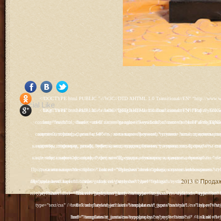
<!DOCTYPE html PUBLIC "-//W3C//DTD XHTML 1.0 Transitional//EN" "http://www.w3.org/TR/xhtml1/DTD/xhtml1-transitional.dtd"> <html xmlns="http://www.w3.org/1999/xhtml" xml:lang="ru-ru" lang="ru-ru" > <head> <meta name="google-site-verification" content="4vFPaFr8_T0N5uYcY4vh3M1DtIkbIJH6yDV7_NDqfJc" /> <base href="http://antik.1kzn.ru/" /> <meta http-equiv="content-type" content="text/html; charset=utf-8" /> <meta name="keywords" content="каталог антиквариат, часы продажа, старинные часы, напольные часы, настенные часы, каминные часы, мебель, старинные люстры, картины, торшеры, резьба, мебель, коллекционирование, чугунное литьё, предметы старины, реставрация, интерьер, модерн, классицизм, кресло, диван, мозаика, гарнитур, дуб, зеркало, светильник, канделябр, шифоньер, шкаф, буфет, комод, сундук, букинист, жирандоль, бронза" /> <meta name="rights" content="Продажа антиквариата http://antik.1kzn.ru" /> <meta name="author" content="Super User" /> <meta name="description" content="Продажа антиквариата, каталог антиквариата." /> <meta name="generator" content="Joomla! - Open Source Content Management" /> <title>Каталог антиквариата - Продажа антиквариата </title> <link rel="stylesheet" href="/plugins/system/rokbox/assets/styles/rokbox.css" type="text/css" /> <link rel="stylesheet" href="/libraries/gantry/css/grid-12.css" type="text/css" /> <link rel="stylesheet" href="/libraries/gantry/css/gantry.css" type="text/css" /> <link rel="stylesheet" href="/libraries/gantry/css/joomla.css" type="text/css" /> <link rel="stylesheet" href="/templates/rt_juxta/css/joomla.css" type="text/css" /> <link rel="stylesheet" href="/templates/rt_juxta/css/style1.css" type="text/css" /> <link rel="stylesheet" href="/templates/rt_juxta/css/demo-styles.css" type="text/css" /> <link rel="stylesheet" href="/templates/rt_juxta/css/template.css" type="text/css" /> <link rel="stylesheet" href="/templates/rt_juxta/css/template-firefox.css" type="text/css" /> <link rel="stylesheet" href="/templates/rt_juxta/css/typography.css" type="text/css" /> <link rel="stylesheet" href="/templates/rt_juxta/css/backgrounds.css" type="text/css" /> <link rel="stylesheet" href="/templates/rt_juxta/css/fusionmenu.css" type="text/css" /> <link rel="stylesheet" href="/modules/mod_roknewspager/themes/light/roknewspager.css" type="text/css" /> <style type="text/css"> #rt-main-surround ul.menu li.active > a, #rt-main-surround ul.menu li.active > .separator, #rt-main-surround ul.menu li.active > .item, #rt-main-surround .square4 ul.menu li:hover > a, #rt-main-surround .square4 ul.menu li:hover > .item, #rt-main-surround .square4 ul.menu li:hover > .separator, .roktabs-links ul li.active span, .menutop li:hover > .item, .menutop li.f-menuparent-itemfocus .item, .menutop li.active > .item {color:#660000;} a, .button, #rt-main-surround ul.menu a:hover, #rt-main-surround ul.menu .separator:hover, #rt-main-surround ul.menu .item:hover, .title1 .module-title .title, #rt-main .item_add:link, #rt-main .item_add:visited, #rt-main .simpleCart_empty:link, #rt-main .simpleCart_empty:visited, #rt-main .simpleCart_checkout:link, #rt-main .simpleCart_checkout:visited {color:#660000;} body #rt-logo {width:400px;height:200px;} </style> <script src="/media/system/js/mootools-core.js" type="text/javascript"></script> <script src="/media/system/js/core.js" type="text/javascript"></script> <script src="/media/system/js/caption.js" type="text/javascript"></script> <script src="/media/system/js/mootools-more.js" type="text/javascript"></script> <script src="/plugins/system/rokbox/as
Social Like
<!DOCTYPE html PUBLIC "-//W3C//DTD XHTML 1.0 Transitional//EN" "http://www.w3.org/TR/xhtml1/DTD/xhtml1-transitional.dtd"> <html xmlns="http://www.w3.org/1999/xhtml" xml:lang="ru-ru" lang="ru-ru" > <head> <meta name="google-site-verification" content="4vFPaFr8_T0N5uYcY4vh3M1DtIkbIJH6yDV7_NDqfJc" /> <base href="http://antik.1kzn.ru/" /> <meta http-equiv="content-type" content="text/html; charset=utf-8" /> <meta name="keywords" content="каталог антиквариат, часы продажа, старинные часы, напольные часы, настенные часы, каминные часы, мебель, старинные люстры, картины, торшеры, резьба, мебель, коллекционирование, чугунное литьё, предметы старины, реставрация, интерьер, модерн, классицизм, кресло, диван, мозаика, гарнитур, дуб, зеркало, светильник, канделябр, шифоньер, шкаф, буфет, комод, сундук, букинист, жирандоль, бронза" /> <meta name="rights" content="Продажа антиквариата http://antik.1kzn.ru" /> <meta name="author" content="Super User" /> <meta name="description" content="Продажа антиквариата, каталог антиквариата." /> <meta name="generator" content="Joomla! - Open Source Content Management" /> <title>Каталог антиквариата - Продажа антиквариата </title> <link rel="stylesheet" href="/plugins/system/rokbox/assets/styles/rokbox.css" type="text/css" /> <link rel="stylesheet" href="/libraries/gantry/css/grid-12.css" type="text/css" /> <link rel="stylesheet" href="/libraries/gantry/css/gantry.css" type="text/css" /> <link rel="stylesheet" href="/libraries/gantry/css/joomla.css" type="text/css" /> <link rel="stylesheet" href="/templates/rt_juxta/css/joomla.css" type="text/css" /> <link rel="stylesheet" href="/templates/rt_juxta/css/style1.css" type="text/css" /> <link rel="stylesheet" href="/templates/rt_juxta/css/demo-styles.css" type="text/css" /> <link rel="stylesheet" href="/templates/rt_juxta/css/template.css" type="text/css" /> <link rel="stylesheet" href="/templates/rt_juxta/css/template-firefox.css" type="text/css" /> <link rel="stylesheet" href="/templates/rt_juxta/css/typography.css" type="text/css" /> <link rel="stylesheet" href="/templates/rt_juxta/css/backgrounds.css" type="text/css" /> <link rel="stylesheet" href="/templates/rt_juxta/css/fusionmenu.css" type="text/css" /> <link rel="stylesheet" href="/modules/mod_roknewspager/themes/light/roknewspager.css" type="text/css" /> <style type="text/css"> #rt-main-surround ul.menu li.active > a, #rt-main-surround ul.menu li.active > .separator, #rt-main-surround ul.menu li.active > .item, #rt-main-surround .square4 ul.menu li:hover > a, #rt-main-surround .square4 ul.menu li:hover > .item, #rt-main-surround .square4 ul.menu li:hover > .separator, .roktabs-links ul li.active span, .menutop li:hover > .item, .menutop li.f-menuparent-itemfocus .item, .menutop li.active > .item {color:#660000;} a, .button, #rt-main-surround ul.menu a:hover, #rt-main-surround ul.menu .separator:hover, #rt-main-surround ul.menu .item:hover, .title1 .module-title .title, #rt-main .item_add:link, #rt-main .item_add:visited, #rt-main .simpleCart_empty:link, #rt-main .simpleCart_empty:visited, #rt-main .simpleCart_checkout:link, #rt-main .simpleCart_checkout:visited {color:#660000;} body #rt-logo {width:400px;height:200px;} </style> <script src="/media/system/js/mootools-core.js" type="text/javascript"></script> <script src="/media/system/js/core.js" type="text/javascript"></script> <script src="/media/system/js/caption.js" type="text/javascript"></script> <script src="/media/system/js/mootools-more.js" type="text/javascript"></script> <script src="/plugins/system/rokbox/as
2013 © Продажа