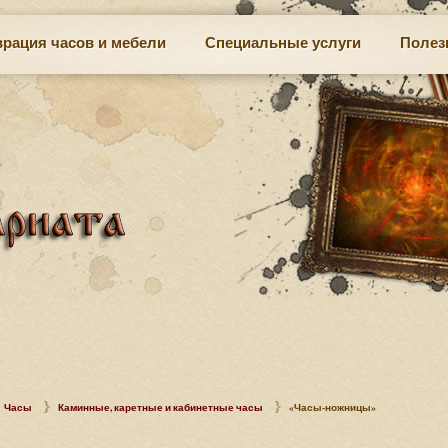
врация часов и мебели
Специальные услуги
Полез
Часы
Каминные, каретные и кабинетные часы
«Часы-ножницы»