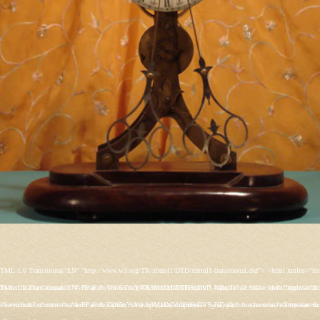
s/rt_juxta/css/template-firefox.css" type="text/css" /> <link rel="stylesheet" href="/templates/rt_juxta/css/typography.css" type="text/css" /> <link rel="stylesheet" href="/templates/rt_juxta/css/backgrounds.css" type="text/css" /> <link rel="stylesheet" href="/templates/rt_juxta/css/fusionmenu.css" type="text/css" /> <link rel="stylesheet" href="/modules/mod_roknewspager/themes/light/roknewspager.css" type="text/css" /> <style type="text/css"> #rt-main-surround ul.menu li.active > a, #rt-main-surround ul.menu li.active > .separator, #rt-main-surround ul.menu li.active > .item, #rt-main-surround .square4 ul.menu li:hover > a, #rt-main-surround .square4 ul.menu li:hover > .item, #rt-main-surround .square4 ul.menu li:hover > .separator, .roktabs-links ul li.active span, .menutop li:hover > .item, .menutop li.f-menuparent-itemfocus .item, .menutop li.active > .item {color:#660000;} a, .button, #rt-main-surround ul.menu a:hover, #rt-main-surround ul.menu .separator:hover, #rt-main-surround ul.menu .item:hover, .title1 .module-title .title, #rt-main .item_add:link, #rt-main .item_add:visited, #rt-main .simpleCart_empty:link, #rt-main .simpleCart_empty:visited, #rt-main .simpleCart_checkout:link, #rt-main .simpleCart_checkout:visited {color:#660000;} body #rt-logo {width:400px;height:200px;} </style> <script src="/media/system/js/mootools-core.js" type="text/javascript"></script> <script src="/media/system/js/core.js" type="text/javascript"></script> <script src="/media/system/js/caption.js" type="text/javascript"></script> <script src="/media/system/js/mootools-more.js" type="text/javascript"></script> <script src="/plugins/system/rokbox/assets/js/rokbox.js" type="text/javascript"></script> <script src="/libraries/gantry/js/gantry-inputs.js" type="text/javascript"></script> <script src="/libraries/gantry/js/browser-engines.js" type="text/javascript"></script> <script src="/modules/mod_roknavmenu/themes/fusion/js/fusion.js" type="text/javascript"></script> <script src="/modules/mod_roknewspager/tmpl/js/roknewspager.js" type="text/javascript"></script> <script src="http://antik.1kzn.ru/modules/mod_rizlogin/js/jquery.min.js" type="text/javascript"></script> <script src="http://antik.1kzn.ru/modules/mod_rizlogin/js/jquery-ui.min.js" type="text/javascript"></script> <script src="http://antik.1kzn.ru/modules/mod_rizlogin/js/side-bar.js" type="text/javascript"></script> <script src="/modules/mod_rokajaxsearch/js/rokajaxsearch.js" type="text/javascript"></script> <script type="text/javascript"> window.addEvent('load', function() { new JCaption('img.caption'); }); if (typeof RokBoxSettings == 'undefined') RokBoxSettings = {pc: '100'}; InputsExclusion.push('.content_vote','#rt-popup','#vmMainPage') window.addEvent('domready', function() { new Fusion('ul.menutop', { pill: 0, effect: 'slide and fade', opacity: 1, hideDelay: 500, centered: 0, tweakInitial: {'x': 9, 'y': 6}, tweakSubsequent: {'x': 0, 'y': -14}, menuFx: {duration: 300, transition: Fx.Transitions.Circ.easeOut}, pillFx: {duration: 400, transition: Fx.Transitions.Back.easeOut} }); }); function keepAlive() { var myAjax = new Request({method: "get", url: "index.php"}).send();} window.addEvent("domready", function(){ keepAlive.periodical(840000); }); window.addEvent((window.webkit) ? 'load' : 'domready', function() { window.rokajaxsearch = new RokAjaxSearch({ 'results': 'Results', 'close': '', 'websearch': 0, 'blogsearch': 0, 'imagesearch': 0, 'videosearch': 0, 'imagesize': 'SMALL', 'safesearch': 'MODERATE', 'search': 'Search...', 'readmore': 'Read more...', 'noresults': 'No results', 'advsearch': 'Advanced search', 'page': 'Page', 'page_of': 'of', 'searchlink': 'http://antik.1kzn.ru/index.php?option=com_search&amp;view=search&amp;tmpl=component', 'advsearchlink': 'http://antik.1kzn.ru/index.php?option=com_search&amp;view=search', 'uribase': 'http://antik.1kzn.ru/', 'limit': '10', 'perpage': '3', 'ordering': 'newest', 'phrase': 'any', 'hidedivs': '', 'includelink': 1, 'viewall': 'View all results', 'estimated': 'estimated', 'showestimated': 1, 'showpagination': 1, 'showcategory': 1, 'showreadmore': 1, 'showdescription': 1 }); }); </script> <meta name="google-site-verification" content="" /> <script type="text/javascript"> var _gaq = _gaq || []; _gaq.push(['_setAccount', 'UA-XXXXX-X']); _gaq.push(['_gat._anonymizeI
s/rt_juxta/css/template-firefox.css" type="text/css" /> <link rel="stylesheet" href="/templates/rt_juxta/css/typography.css" type="text/css" /> <link rel="stylesheet" href="/templates/rt_juxta/css/backgrounds.css" type="text/css" /> <link rel="stylesheet" href="/templates/rt_juxta/css/fusionmenu.css" type="text/css" /> <link rel="stylesheet" href="/modules/mod_roknewspager/themes/light/roknewspager.css" type="text/css" /> <style type="text/css"> #rt-main-surround ul.menu li.active > a, #rt-main-surround ul.menu li.active > .separator, #rt-main-surround ul.menu li.active > .item, #rt-main-surround .square4 ul.menu li:hover > a, #rt-main-surround .square4 ul.menu li:hover > .item, #rt-main-surround .square4 ul.menu li:hover > .separator, .roktabs-links ul li.active span, .menutop li:hover > .item, .menutop li.f-menuparent-itemfocus .item, .menutop li.active > .item {color:#660000;} a, .button, #rt-main-surround ul.menu a:hover, #rt-main-surround ul.menu .separator:hover, #rt-main-surround ul.menu .item:hover, .title1 .module-title .title, #rt-main .item_add:link, #rt-main .item_add:visited, #rt-main .simpleCart_empty:link, #rt-main .simpleCart_empty:visited, #rt-main .simpleCart_checkout:link, #rt-main .simpleCart_checkout:visited {color:#660000;} body #rt-logo {width:400px;height:200px;} </style> <script src="/media/system/js/mootools-core.js" type="text/javascript"></script> <script src="/media/system/js/core.js" type="text/javascript"></script> <script src="/media/system/js/caption.js" type="text/javascript"></script> <script src="/media/system/js/mootools-more.js" type="text/javascript"></script> <script src="/plugins/system/rokbox/assets/js/rokbox.js" type="text/javascript"></script> <script src="/libraries/gantry/js/gantry-inputs.js" type="text/javascript"></script> <script src="/libraries/gantry/js/browser-engines.js" type="text/javascript"></script> <script src="/modules/mod_roknavmenu/themes/fusion/js/fusion.js" type="text/javascript"></script> <script src="/modules/mod_roknewspager/tmpl/js/roknewspager.js" type="text/javascript"></script> <script src="http://antik.1kzn.ru/modules/mod_rizlogin/js/jquery.min.js" type="text/javascript"></script> <script src="http://antik.1kzn.ru/modules/mod_rizlogin/js/jquery-ui.min.js" type="text/javascript"></script> <script src="http://antik.1kzn.ru/modules/mod_rizlogin/js/side-bar.js" type="text/javascript"></script> <script src="/modules/mod_rokajaxsearch/js/rokajaxsearch.js" type="text/javascript"></script> <script type="text/javascript"> window.addEvent('load', function() { new JCaption('img.caption'); }); if (typeof RokBoxSettings == 'undefined') RokBoxSettings = {pc: '100'}; InputsExclusion.push('.content_vote','#rt-popup','#vmMainPage') window.addEvent('domready', function() { new Fusion('ul.menutop', { pill: 0, effect: 'slide and fade', opacity: 1, hideDelay: 500, centered: 0, tweakInitial: {'x': 9, 'y': 6}, tweakSubsequent: {'x': 0, 'y': -14}, menuFx: {duration: 300, transition: Fx.Transitions.Circ.easeOut}, pillFx: {duration: 400, transition: Fx.Transitions.Back.easeOut} }); }); function keepAlive() { var myAjax = new Request({method: "get", url: "index.php"}).send();} window.addEvent("domready", function(){ keepAlive.periodical(840000); }); window.addEvent((window.webkit) ? 'load' : 'domready', function() { window.rokajaxsearch = new RokAjaxSearch({ 'results': 'Results', 'close': '', 'websearch': 0, 'blogsearch': 0, 'imagesearch': 0, 'videosearch': 0, 'imagesize': 'SMALL', 'safesearch': 'MODERATE', 'search': 'Search...', 'readmore': 'Read more...', 'noresults': 'No results', 'advsearch': 'Advanced search', 'page': 'Page', 'page_of': 'of', 'searchlink': 'http://antik.1kzn.ru/index.php?option=com_search&amp;view=search&amp;tmpl=component', 'advsearchlink': 'http://antik.1kzn.ru/index.php?option=com_search&amp;view=search', 'uribase': 'http://antik.1kzn.ru/', 'limit': '10', 'perpage': '3', 'ordering': 'newest', 'phrase': 'any', 'hidedivs': '', 'includelink': 1, 'viewall': 'View all results', 'estimated': 'estimated', 'showestimated': 1, 'showpagination': 1, 'showcategory': 1, 'showreadmore': 1, 'showdescription': 1 }); }); </script> <meta name="google-site-verification" content="" /> <script type="text/javascript"> var _gaq = _gaq || []; _gaq.push(['_setAccount', 'UA-XXXXX-X']); _gaq.push(['_gat._anonymizeI