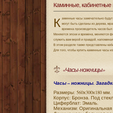
Каминные, кабинетные 
К
аминные часы замечательно будут 
могут быть сделаны из дерева, мр
времена производитель часов был 
Меняются эпохи и времена, меняются ф
служить вам верой и правдой, напоминая
В этом разделе также представлены каб
Для того, чтобы купить каминные часы и
«Часы-ножницы»
Часы – ножницы. Загад
Размеры: 560х300х180 мм.
Корпус: Бронза. Под стек
Циферблат: Эмаль.
Механизм: Оригинальная 