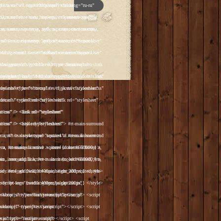
p']); _gaq.push(['_trackPageview']); (function() { var ga = document.createElement('script'); ga.type = 'text/javascript'; ga.async = true; ga.src = ('https:' == document.location.protocol ? 'https://ssl' : 'http://www') + '.google-analytics.com/ga.js'; var s = document.getElementsByTagName('script')[0]; s.parentNode.insertBefore(ga, s); })(); </script> </head> <body class="backgroundlevel-high backgroundstyle-style1 bodylevel-high cssstyle-style1 font-family-georgia font-size-is-default menu-type-fusionmenu col12 option-com-content menu-glavnaya "> <div id="rt-mainbg-overlay"> <div class="rt-surround-wrap"><div class="rt-surround"><div class="rt-surround2"><div class="rt-surround3"> <div class="rt-container"> <div id="rt-header-wrap"><div id="rt-header-wrap2"> <div id="rt-header-graphic"> <div class="rt-header-padding"> <div id="rt-header"> <div class="rt-grid-12 rt-alpha rt-omega"> <div class="rt-block"> <a href="/" id="rt-logo"></a> </div> </div> <div class="clear"></div> </div> <div id="rt-navigation"><div id="rt-navigation2"><div id="rt-navigation3"> <div class="nopill"> <ul class="menutop level1 " > <li class="item108 active root" > <a class="orphan item bullet" href="/" > <span> Главная </span> </a> </li> <li class="item109 parent root" > <a class="daddy item bullet" href="/katalog-antikvariata" > <span> Каталог </span> </a> <div class="fusion-submenu-wrapper level2"> <div class="drop-top"></div> <ul class="level2"> <li class="item123 parent" > <a class="daddy item bullet" href="/katalog-antikvariata/chasy" > <span> Часы </span> </a> <div class="fusion-submenu-wrapper level3"> <div class="drop-top"></div> <ul class="level3"> <li class="item110" > <a class="orphan item bullet" href="/katalog-antikvariata/chasy/napolnye-chasy" > <span> Напольные </span> </a> </li> <li class="item112" > <a class="orphan item bulle