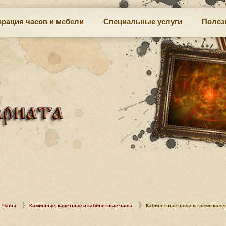
врация часов и мебели
Специальные услуги
Полез
Часы
Каминные, каретные и кабинетные часы
Кабинетные часы с тремя календа