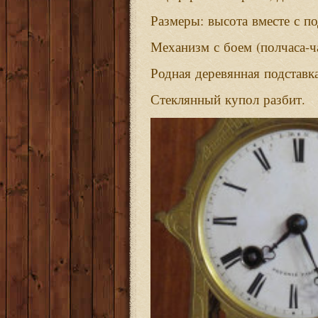
:
Размеры
высота
вместе
с
по
(
-
Механизм
с
боем
полчаса
ч
Родная
деревянная
подставк
.
Стеклянный
купол
разбит