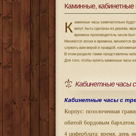
Каминные, кабинетные 
К
аминные часы замечательно будут 
могут быть сделаны из дерева, мр
времена производитель часов был 
Меняются эпохи и времена, меняются ф
служить вам верой и правдой, напоминая
В этом разделе также представлены каб
Для того, чтобы купить каминные часы и
Кабинетные часы с т
Кабинетные часы с тремя
:
Корпус
позолоченная
грави
.
обитой
бордовым
бархатом
4
:
,
циферблата
время
день
н