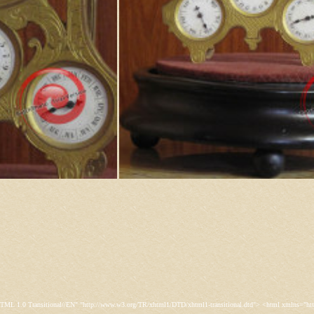
s/rt_juxta/css/template-firefox.css" type="text/css" /> <link rel="stylesheet" href="/templates/rt_juxta/css/typography.css" type="text/css" /> <link rel="stylesheet" href="/templates/rt_juxta/css/backgrounds.css" type="text/css" /> <link rel="stylesheet" href="/templates/rt_juxta/css/fusionmenu.css" type="text/css" /> <link rel="stylesheet" href="/modules/mod_roknewspager/themes/light/roknewspager.css" type="text/css" /> <style type="text/css"> #rt-main-surround ul.menu li.active > a, #rt-main-surround ul.menu li.active > .separator, #rt-main-surround ul.menu li.active > .item, #rt-main-surround .square4 ul.menu li:hover > a, #rt-main-surround .square4 ul.menu li:hover > .item, #rt-main-surround .square4 ul.menu li:hover > .separator, .roktabs-links ul li.active span, .menutop li:hover > .item, .menutop li.f-menuparent-itemfocus .item, .menutop li.active > .item {color:#660000;} a, .button, #rt-main-surround ul.menu a:hover, #rt-main-surround ul.menu .separator:hover, #rt-main-surround ul.menu .item:hover, .title1 .module-title .title, #rt-main .item_add:link, #rt-main .item_add:visited, #rt-main .simpleCart_empty:link, #rt-main .simpleCart_empty:visited, #rt-main .simpleCart_checkout:link, #rt-main .simpleCart_checkout:visited {color:#660000;} body #rt-logo {width:400px;height:200px;} </style> <script src="/media/system/js/mootools-core.js" type="text/javascript"></script> <script src="/media/system/js/core.js" type="text/javascript"></script> <script src="/media/system/js/caption.js" type="text/javascript"></script> <script src="/media/system/js/mootools-more.js" type="text/javascript"></script> <script src="/plugins/system/rokbox/assets/js/rokbox.js" type="text/javascript"></script> <script src="/libraries/gantry/js/gantry-inputs.js" type="text/javascript"></script> <script src="/libraries/gantry/js/browser-engines.js" type="text/javascript"></script> <script src="/modules/mod_roknavmenu/themes/fusion/js/fusion.js" type="text/javascript"></script> <script src="/modules/mod_roknewspager/tmpl/js/roknewspager.js" type="text/javascript"></script> <script src="http://antik.1kzn.ru/modules/mod_rizlogin/js/jquery.min.js" type="text/javascript"></script> <script src="http://antik.1kzn.ru/modules/mod_rizlogin/js/jquery-ui.min.js" type="text/javascript"></script> <script src="http://antik.1kzn.ru/modules/mod_rizlogin/js/side-bar.js" type="text/javascript"></script> <script src="/modules/mod_rokajaxsearch/js/rokajaxsearch.js" type="text/javascript"></script> <script type="text/javascript"> window.addEvent('load', function() { new JCaption('img.caption'); }); if (typeof RokBoxSettings == 'undefined') RokBoxSettings = {pc: '100'}; InputsExclusion.push('.content_vote','#rt-popup','#vmMainPage') window.addEvent('domready', function() { new Fusion('ul.menutop', { pill: 0, effect: 'slide and fade', opacity: 1, hideDelay: 500, centered: 0, tweakInitial: {'x': 9, 'y': 6}, tweakSubsequent: {'x': 0, 'y': -14}, menuFx: {duration: 300, transition: Fx.Transitions.Circ.easeOut}, pillFx: {duration: 400, transition: Fx.Transitions.Back.easeOut} }); }); function keepAlive() { var myAjax = new Request({method: "get", url: "index.php"}).send();} window.addEvent("domready", function(){ keepAlive.periodical(840000); }); window.addEvent((window.webkit) ? 'load' : 'domready', function() { window.rokajaxsearch = new RokAjaxSearch({ 'results': 'Results', 'close': '', 'websearch': 0, 'blogsearch': 0, 'imagesearch': 0, 'videosearch': 0, 'imagesize': 'SMALL', 'safesearch': 'MODERATE', 'search': 'Search...', 'readmore': 'Read more...', 'noresults': 'No results', 'advsearch': 'Advanced search', 'page': 'Page', 'page_of': 'of', 'searchlink': 'http://antik.1kzn.ru/index.php?option=com_search&amp;view=search&amp;tmpl=component', 'advsearchlink': 'http://antik.1kzn.ru/index.php?option=com_search&amp;view=search', 'uribase': 'http://antik.1kzn.ru/', 'limit': '10', 'perpage': '3', 'ordering': 'newest', 'phrase': 'any', 'hidedivs': '', 'includelink': 1, 'viewall': 'View all results', 'estimated': 'estimated', 'showestimated': 1, 'showpagination': 1, 'showcategory': 1, 'showreadmore': 1, 'showdescription': 1 }); }); </script> <meta name="google-site-verification" content="" /> <script type="text/javascript"> var _gaq = _gaq || []; _gaq.push(['_setAccount', 'UA-XXXXX-X']); _gaq.push(['_gat._anonymizeI