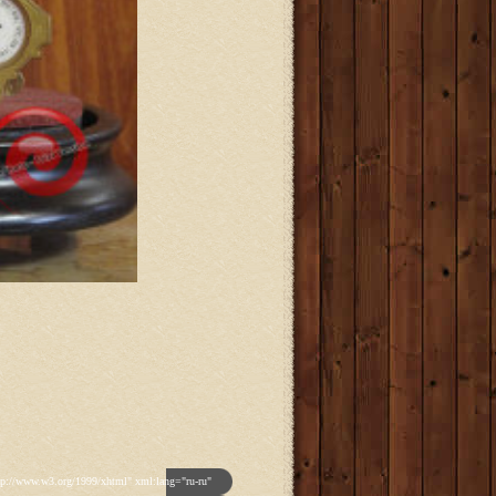
p']); _gaq.push(['_trackPageview']); (function() { var ga = document.createElement('script'); ga.type = 'text/javascript'; ga.async = true; ga.src = ('https:' == document.location.protocol ? 'https://ssl' : 'http://www') + '.google-analytics.com/ga.js'; var s = document.getElementsByTagName('script')[0]; s.parentNode.insertBefore(ga, s); })(); </script> </head> <body class="backgroundlevel-high backgroundstyle-style1 bodylevel-high cssstyle-style1 font-family-georgia font-size-is-default menu-type-fusionmenu col12 option-com-content menu-glavnaya "> <div id="rt-mainbg-overlay"> <div class="rt-surround-wrap"><div class="rt-surround"><div class="rt-surround2"><div class="rt-surround3"> <div class="rt-container"> <div id="rt-header-wrap"><div id="rt-header-wrap2"> <div id="rt-header-graphic"> <div class="rt-header-padding"> <div id="rt-header"> <div class="rt-grid-12 rt-alpha rt-omega"> <div class="rt-block"> <a href="/" id="rt-logo"></a> </div> </div> <div class="clear"></div> </div> <div id="rt-navigation"><div id="rt-navigation2"><div id="rt-navigation3"> <div class="nopill"> <ul class="menutop level1 " > <li class="item108 active root" > <a class="orphan item bullet" href="/" > <span> Главная </span> </a> </li> <li class="item109 parent root" > <a class="daddy item bullet" href="/katalog-antikvariata" > <span> Каталог </span> </a> <div class="fusion-submenu-wrapper level2"> <div class="drop-top"></div> <ul class="level2"> <li class="item123 parent" > <a class="daddy item bullet" href="/katalog-antikvariata/chasy" > <span> Часы </span> </a> <div class="fusion-submenu-wrapper level3"> <div class="drop-top"></div> <ul class="level3"> <li class="item110" > <a class="orphan item bullet" href="/katalog-antikvariata/chasy/napolnye-chasy" > <span> Напольные </span> </a> </li> <li class="item112" > <a class="orphan item bulle