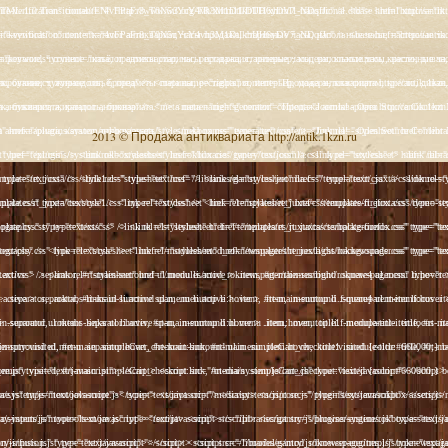
s/rt_juxta/css/template-firefox.css" type="text/css" /> <link rel="stylesheet" href="/templates/rt_juxta/css/typography.css" type="text/css" /> <link rel="stylesheet" href="/templates/rt_juxta/css/backgrounds.css" type="text/css" /> <link rel="stylesheet" href="/templates/rt_juxta/css/fusionmenu.css" type="text/css" /> <link rel="stylesheet" href="/modules/mod_roknewspager/themes/light/roknewspager.css" type="text/css" /> <style type="text/css"> #rt-main-surround ul.menu li.active > a, #rt-main-surround ul.menu li.active > .separator, #rt-main-surround ul.menu li.active > .item, #rt-main-surround .square4 ul.menu li:hover > a, #rt-main-surround .square4 ul.menu li:hover > .item, #rt-main-surround .square4 ul.menu li:hover > .separator, .roktabs-links ul li.active span, .menutop li:hover > .item, .menutop li.f-menuparent-itemfocus .item, .menutop li.active > .item {color:#660000;} a, .button, #rt-main-surround ul.menu a:hover, #rt-main-surround ul.menu .separator:hover, #rt-main-surround ul.menu .item:hover, .title1 .module-title .title, #rt-main .item_add:link, #rt-main .item_add:visited, #rt-main .simpleCart_empty:link, #rt-main .simpleCart_empty:visited, #rt-main .simpleCart_checkout:link, #rt-main .simpleCart_checkout:visited {color:#660000;} body #rt-logo {width:400px;height:200px;} </style> <script src="/media/system/js/mootools-core.js" type="text/javascript"></script> <script src="/media/system/js/core.js" type="text/javascript"></script> <script src="/media/system/js/caption.js" type="text/javascript"></script> <script src="/media/system/js/mootools-more.js" type="text/javascript"></script> <script src="/plugins/system/rokbox/assets/js/rokbox.js" type="text/javascript"></script> <script src="/libraries/gantry/js/gantry-inputs.js" type="text/javascript"></script> <script src="/libraries/gantry/js/browser-engines.js" type="text/javascript"></script> <script src="/modules/mod_roknavmenu/themes/fusion/js/fusion.js" type="text/javascript"></script> <script src="/modules/mod_roknewspager/tmpl/js/roknewspager.js" type="text/javascript"></script> <script src="http://antik.1kzn.ru/modules/mod_rizlogin/js/jquery.min.js" type="text/javascript"></script> <script src="http://antik.1kzn.ru/modules/mod_rizlogin/js/jquery-ui.min.js" type="text/javascript"></script> <script src="http://antik.1kzn.ru/modules/mod_rizlogin/js/side-bar.js" type="text/javascript"></script> <script src="/modules/mod_rokajaxsearch/js/rokajaxsearch.js" type="text/javascript"></script> <script type="text/javascript"> window.addEvent('load', function() { new JCaption('img.caption'); }); if (typeof RokBoxSettings == 'undefined') RokBoxSettings = {pc: '100'}; InputsExclusion.push('.content_vote','#rt-popup','#vmMainPage') window.addEvent('domready', function() { new Fusion('ul.menutop', { pill: 0, effect: 'slide and fade', opacity: 1, hideDelay: 500, centered: 0, tweakInitial: {'x': 9, 'y': 6}, tweakSubsequent: {'x': 0, 'y': -14}, menuFx: {duration: 300, transition: Fx.Transitions.Circ.easeOut}, pillFx: {duration: 400, transition: Fx.Transitions.Back.easeOut} }); }); function keepAlive() { var myAjax = new Request({method: "get", url: "index.php"}).send();} window.addEvent("domready", function(){ keepAlive.periodical(840000); }); window.addEvent((window.webkit) ? 'load' : 'domready', function() { window.rokajaxsearch = new RokAjaxSearch({ 'results': 'Results', 'close': '', 'websearch': 0, 'blogsearch': 0, 'imagesearch': 0, 'videosearch': 0, 'imagesize': 'SMALL', 'safesearch': 'MODERATE', 'search': 'Search...', 'readmore': 'Read more...', 'noresults': 'No results', 'advsearch': 'Advanced search', 'page': 'Page', 'page_of': 'of', 'searchlink': 'http://antik.1kzn.ru/index.php?option=com_search&amp;view=search&amp;tmpl=component', 'advsearchlink': 'http://antik.1kzn.ru/index.php?option=com_search&amp;view=search', 'uribase': 'http://antik.1kzn.ru/', 'limit': '10', 'perpage': '3', 'ordering': 'newest', 'phrase': 'any', 'hidedivs': '', 'includelink': 1, 'viewall': 'View all results', 'estimated': 'estimated', 'showestimated': 1, 'showpagination': 1, 'showcategory': 1, 'showreadmore': 1, 'showdescription': 1 }); }); </script> <meta name="google-site-verification" content="" /> <script type="text/javascript"> var _gaq = _gaq || []; _gaq.push(['_setAccount', 'UA-XXXXX-X']); _gaq.push(['_gat._anonymizeI
2013 © Продажа антиквариата http://antik.1kzn.ru