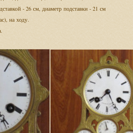
- 26
,
- 21
дставкой
см
диаметр
подставки
см
),
.
ас
на
ходу
.
а