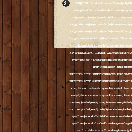
<!DOCTYPE html PUBLIC "-//W3C//DTD XHTML 1.0 Transitional//EN" "http://www.w3.org/TR/xhtml1/DTD/xhtml1-transitional.dtd"> <html xmlns="http://www.w3.org/1999/xhtml" xml:lang="ru-ru" lang="ru-ru" > <head> <meta name="google-site-verification" content="4vFPaFr8_T0N5uYcY4vh3M1DtIkbIJH6yDV7_NDqfJc" /> <base href="http://antik.1kzn.ru/" /> <meta http-equiv="content-type" content="text/html; charset=utf-8" /> <meta name="keywords" content="каталог антиквариат, часы продажа, старинные часы, напольные часы, настенные часы, каминные часы, мебель, старинные люстры, картины, торшеры, резьба, мебель, коллекционирование, чугунное литьё, предметы старины, реставрация, интерьер, модерн, классицизм, кресло, диван, мозаика, гарнитур, дуб, зеркало, светильник, канделябр, шифоньер, шкаф, буфет, комод, сундук, букинист, жирандоль, бронза" /> <meta name="rights" content="Продажа антиквариата http://antik.1kzn.ru" /> <meta name="author" content="Super User" /> <meta name="description" content="Продажа антиквариата, каталог антиквариата." /> <meta name="generator" content="Joomla! - Open Source Content Management" /> <title>Каталог антиквариата - Продажа антиквариата </title> <link rel="stylesheet" href="/plugins/system/rokbox/assets/styles/rokbox.css" type="text/css" /> <link rel="stylesheet" href="/libraries/gantry/css/grid-12.css" type="text/css" /> <link rel="stylesheet" href="/libraries/gantry/css/gantry.css" type="text/css" /> <link rel="stylesheet" href="/libraries/gantry/css/joomla.css" type="text/css" /> <link rel="stylesheet" href="/templates/rt_juxta/css/joomla.css" type="text/css" /> <link rel="stylesheet" href="/templates/rt_juxta/css/style1.css" type="text/css" /> <link rel="stylesheet" href="/templates/rt_juxta/css/demo-styles.css" type="text/css" /> <link rel="stylesheet" href="/templates/rt_juxta/css/template.css" type="text/css" /> <link rel="stylesheet" href="/template