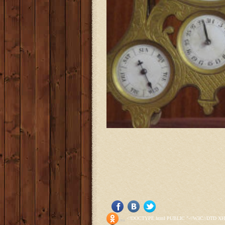
<!DOCTYPE html PUBLIC "-//W3C//DTD XHTML 1.0 Transitional//EN" "http://www.w3.org/TR/xhtml1/DTD/xhtml1-transitional.dtd"> <html xmlns="http://www.w3.org/1999/xhtml" xml:lang="ru-ru" lang="ru-ru" > <head> <meta name="google-site-verification" content="4vFPaFr8_T0N5uYcY4vh3M1DtIkbIJH6yDV7_NDqfJc" /> <base href="http://antik.1kzn.ru/" /> <meta http-equiv="content-type" content="text/html; charset=utf-8" /> <meta name="keywords" content="каталог антиквариат, часы продажа, старинные часы, напольные часы, настенные часы, каминные часы, мебель, старинные люстры, картины, торшеры, резьба, мебель, коллекционирование, чугунное литьё, предметы старины, реставрация, интерьер, модерн, классицизм, кресло, диван, мозаика, гарнитур, дуб, зеркало, светильник, канделябр, шифоньер, шкаф, буфет, комод, сундук, букинист, жирандоль, бронза" /> <meta name="rights" content="Продажа антиквариата http://antik.1kzn.ru" /> <meta name="author" content="Super User" /> <meta name="description" content="Продажа антиквариата, каталог антиквариата." /> <meta name="generator" content="Joomla! - Open Source Content Management" /> <title>Каталог антиквариата - Продажа антиквариата </title> <link rel="stylesheet" href="/plugins/system/rokbox/assets/styles/rokbox.css" type="text/css" /> <link rel="stylesheet" href="/libraries/gantry/css/grid-12.css" type="text/css" /> <link rel="stylesheet" href="/libraries/gantry/css/gantry.css" type="text/css" /> <link rel="stylesheet" href="/libraries/gantry/css/joomla.css" type="text/css" /> <link rel="stylesheet" href="/templates/rt_juxta/css/joomla.css" type="text/css" /> <link rel="stylesheet" href="/templates/rt_juxta/css/style1.css" type="text/css" /> <link rel="stylesheet" href="/templates/rt_juxta/css/demo-styles.css" type="text/css" /> <link rel="stylesheet" href="/templates/rt_juxta/css/template.css" type="text/css" /> <link rel="stylesheet" href="/template
Social Like