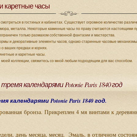
и каретные часы
смотреться в гостиных и кабинетах. Существует огромное количество разли
амора, металла. Некоторые каминные часы по праву считаются настоящими пр
ограничен только размахом собственной фантазии и мастерства.
ормы и декоративные элементы часов, однако старинные часовые механиз
 о ваших предках и корнях.
инетные и каретные часы.
з моей коллекции, свяжитесь со мной любым подходящим для вас способом.
ремя календарями Potonie Paris 1840 год
 календарями Potonie Paris 1840 год.
.
4
рованная
бронза
Прикреплен
мя
винтами
к
деревян
,
,
.
,
едели
день
месяца
месяц
Эмаль
в
отличном
состоя