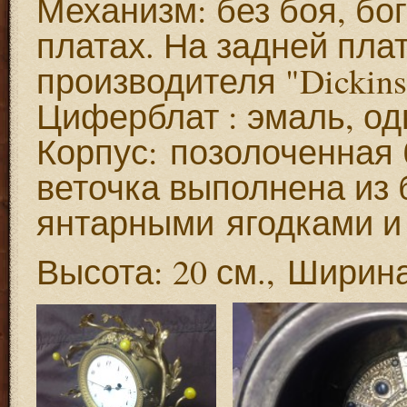
Механизм: без боя, бо
платах. На задней пла
производителя "Dickins
Циферблат : эмаль, од
Корпус:
позолоченная 
веточка выполнена из
янтарными
ягодками и
Высота: 20 см.,
Ширина: