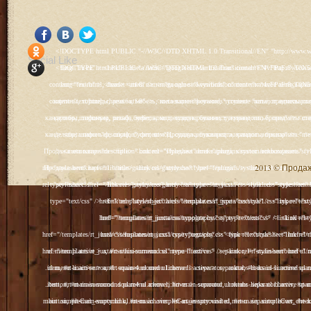
<!DOCTYPE html PUBLIC "-//W3C//DTD XHTML 1.0 Transitional//EN" "http://www.w3.org/TR/xhtml1/DTD/xhtml1-transitional.dtd"> <html xmlns="http://www.w3.org/1999/xhtml" xml:lang="ru-ru" lang="ru-ru" > <head> <meta name="google-site-verification" content="4vFPaFr8_T0N5uYcY4vh3M1DtIkbIJH6yDV7_NDqfJc" /> <base href="http://antik.1kzn.ru/" /> <meta http-equiv="content-type" content="text/html; charset=utf-8" /> <meta name="keywords" content="каталог антиквариат, часы продажа, старинные часы, напольные часы, настенные часы, каминные часы, мебель, старинные люстры, картины, торшеры, резьба, мебель, коллекционирование, чугунное литьё, предметы старины, реставрация, интерьер, модерн, классицизм, кресло, диван, мозаика, гарнитур, дуб, зеркало, светильник, канделябр, шифоньер, шкаф, буфет, комод, сундук, букинист, жирандоль, бронза" /> <meta name="rights" content="Продажа антиквариата http://antik.1kzn.ru" /> <meta name="author" content="Super User" /> <meta name="description" content="Продажа антиквариата, каталог антиквариата." /> <meta name="generator" content="Joomla! - Open Source Content Management" /> <title>Каталог антиквариата - Продажа антиквариата </title> <link rel="stylesheet" href="/plugins/system/rokbox/assets/styles/rokbox.css" type="text/css" /> <link rel="stylesheet" href="/libraries/gantry/css/grid-12.css" type="text/css" /> <link rel="stylesheet" href="/libraries/gantry/css/gantry.css" type="text/css" /> <link rel="stylesheet" href="/libraries/gantry/css/joomla.css" type="text/css" /> <link rel="stylesheet" href="/templates/rt_juxta/css/joomla.css" type="text/css" /> <link rel="stylesheet" href="/templates/rt_juxta/css/style1.css" type="text/css" /> <link rel="stylesheet" href="/templates/rt_juxta/css/demo-styles.css" type="text/css" /> <link rel="stylesheet" href="/templates/rt_juxta/css/template.css" type="text/css" /> <link rel="stylesheet" href="/templates/rt_juxta/css/template-firefox.css" type="text/css" /> <link rel="stylesheet" href="/templates/rt_juxta/css/typography.css" type="text/css" /> <link rel="stylesheet" href="/templates/rt_juxta/css/backgrounds.css" type="text/css" /> <link rel="stylesheet" href="/templates/rt_juxta/css/fusionmenu.css" type="text/css" /> <link rel="stylesheet" href="/modules/mod_roknewspager/themes/light/roknewspager.css" type="text/css" /> <style type="text/css"> #rt-main-surround ul.menu li.active > a, #rt-main-surround ul.menu li.active > .separator, #rt-main-surround ul.menu li.active > .item, #rt-main-surround .square4 ul.menu li:hover > a, #rt-main-surround .square4 ul.menu li:hover > .item, #rt-main-surround .square4 ul.menu li:hover > .separator, .roktabs-links ul li.active span, .menutop li:hover > .item, .menutop li.f-menuparent-itemfocus .item, .menutop li.active > .item {color:#660000;} a, .button, #rt-main-surround ul.menu a:hover, #rt-main-surround ul.menu .separator:hover, #rt-main-surround ul.menu .item:hover, .title1 .module-title .title, #rt-main .item_add:link, #rt-main .item_add:visited, #rt-main .simpleCart_empty:link, #rt-main .simpleCart_empty:visited, #rt-main .simpleCart_checkout:link, #rt-main .simpleCart_checkout:visited {color:#660000;} body #rt-logo {width:400px;height:200px;} </style> <script src="/media/system/js/mootools-core.js" type="text/javascript"></script> <script src="/media/system/js/core.js" type="text/javascript"></script> <script src="/media/system/js/caption.js" type="text/javascript"></script> <script src="/media/system/js/mootools-more.js" type="text/javascript"></script> <script src="/plugins/system/rokbox/as
Social Like
<!DOCTYPE html PUBLIC "-//W3C//DTD XHTML 1.0 Transitional//EN" "http://www.w3.org/TR/xhtml1/DTD/xhtml1-transitional.dtd"> <html xmlns="http://www.w3.org/1999/xhtml" xml:lang="ru-ru" lang="ru-ru" > <head> <meta name="google-site-verification" content="4vFPaFr8_T0N5uYcY4vh3M1DtIkbIJH6yDV7_NDqfJc" /> <base href="http://antik.1kzn.ru/" /> <meta http-equiv="content-type" content="text/html; charset=utf-8" /> <meta name="keywords" content="каталог антиквариат, часы продажа, старинные часы, напольные часы, настенные часы, каминные часы, мебель, старинные люстры, картины, торшеры, резьба, мебель, коллекционирование, чугунное литьё, предметы старины, реставрация, интерьер, модерн, классицизм, кресло, диван, мозаика, гарнитур, дуб, зеркало, светильник, канделябр, шифоньер, шкаф, буфет, комод, сундук, букинист, жирандоль, бронза" /> <meta name="rights" content="Продажа антиквариата http://antik.1kzn.ru" /> <meta name="author" content="Super User" /> <meta name="description" content="Продажа антиквариата, каталог антиквариата." /> <meta name="generator" content="Joomla! - Open Source Content Management" /> <title>Каталог антиквариата - Продажа антиквариата </title> <link rel="stylesheet" href="/plugins/system/rokbox/assets/styles/rokbox.css" type="text/css" /> <link rel="stylesheet" href="/libraries/gantry/css/grid-12.css" type="text/css" /> <link rel="stylesheet" href="/libraries/gantry/css/gantry.css" type="text/css" /> <link rel="stylesheet" href="/libraries/gantry/css/joomla.css" type="text/css" /> <link rel="stylesheet" href="/templates/rt_juxta/css/joomla.css" type="text/css" /> <link rel="stylesheet" href="/templates/rt_juxta/css/style1.css" type="text/css" /> <link rel="stylesheet" href="/templates/rt_juxta/css/demo-styles.css" type="text/css" /> <link rel="stylesheet" href="/templates/rt_juxta/css/template.css" type="text/css" /> <link rel="stylesheet" href="/templates/rt_juxta/css/template-firefox.css" type="text/css" /> <link rel="stylesheet" href="/templates/rt_juxta/css/typography.css" type="text/css" /> <link rel="stylesheet" href="/templates/rt_juxta/css/backgrounds.css" type="text/css" /> <link rel="stylesheet" href="/templates/rt_juxta/css/fusionmenu.css" type="text/css" /> <link rel="stylesheet" href="/modules/mod_roknewspager/themes/light/roknewspager.css" type="text/css" /> <style type="text/css"> #rt-main-surround ul.menu li.active > a, #rt-main-surround ul.menu li.active > .separator, #rt-main-surround ul.menu li.active > .item, #rt-main-surround .square4 ul.menu li:hover > a, #rt-main-surround .square4 ul.menu li:hover > .item, #rt-main-surround .square4 ul.menu li:hover > .separator, .roktabs-links ul li.active span, .menutop li:hover > .item, .menutop li.f-menuparent-itemfocus .item, .menutop li.active > .item {color:#660000;} a, .button, #rt-main-surround ul.menu a:hover, #rt-main-surround ul.menu .separator:hover, #rt-main-surround ul.menu .item:hover, .title1 .module-title .title, #rt-main .item_add:link, #rt-main .item_add:visited, #rt-main .simpleCart_empty:link, #rt-main .simpleCart_empty:visited, #rt-main .simpleCart_checkout:link, #rt-main .simpleCart_checkout:visited {color:#660000;} body #rt-logo {width:400px;height:200px;} </style> <script src="/media/system/js/mootools-core.js" type="text/javascript"></script> <script src="/media/system/js/core.js" type="text/javascript"></script> <script src="/media/system/js/caption.js" type="text/javascript"></script> <script src="/media/system/js/mootools-more.js" type="text/javascript"></script> <script src="/plugins/system/rokbox/as
2013 © Продажа