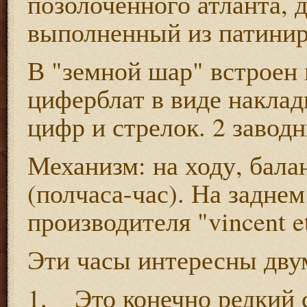
,
позолоченного
атланта
выполненный
из
патини
"
"
В
земной
шар
встроен
циферблат
в
виде
накла
. 2
цифр
и
стрелок
завод
:
,
Механизм
на
ходу
бала
(
-
).
полчаса
час
На
заднем
"vincent et
производителя
Эти
часы
интересны
дву
1.
Это
конечно
редкий