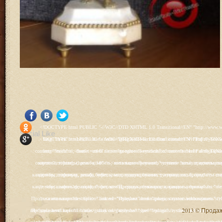
<!DOCTYPE html PUBLIC "-//W3C//DTD XHTML 1.0 Transitional//EN" "http://www.w3.org/TR/xhtml1/DTD/xhtml1-transitional.dtd"> <html xmlns="http://www.w3.org/1999/xhtml" xml:lang="ru-ru" lang="ru-ru" > <head> <meta name="google-site-verification" content="4vFPaFr8_T0N5uYcY4vh3M1DtIkbIJH6yDV7_NDqfJc" /> <base href="http://antik.1kzn.ru/" /> <meta http-equiv="content-type" content="text/html; charset=utf-8" /> <meta name="keywords" content="каталог антиквариат, часы продажа, старинные часы, напольные часы, настенные часы, каминные часы, мебель, старинные люстры, картины, торшеры, резьба, мебель, коллекционирование, чугунное литьё, предметы старины, реставрация, интерьер, модерн, классицизм, кресло, диван, мозаика, гарнитур, дуб, зеркало, светильник, канделябр, шифоньер, шкаф, буфет, комод, сундук, букинист, жирандоль, бронза" /> <meta name="rights" content="Продажа антиквариата http://antik.1kzn.ru" /> <meta name="author" content="Super User" /> <meta name="description" content="Продажа антиквариата, каталог антиквариата." /> <meta name="generator" content="Joomla! - Open Source Content Management" /> <title>Каталог антиквариата - Продажа антиквариата </title> <link rel="stylesheet" href="/plugins/system/rokbox/assets/styles/rokbox.css" type="text/css" /> <link rel="stylesheet" href="/libraries/gantry/css/grid-12.css" type="text/css" /> <link rel="stylesheet" href="/libraries/gantry/css/gantry.css" type="text/css" /> <link rel="stylesheet" href="/libraries/gantry/css/joomla.css" type="text/css" /> <link rel="stylesheet" href="/templates/rt_juxta/css/joomla.css" type="text/css" /> <link rel="stylesheet" href="/templates/rt_juxta/css/style1.css" type="text/css" /> <link rel="stylesheet" href="/templates/rt_juxta/css/demo-styles.css" type="text/css" /> <link rel="stylesheet" href="/templates/rt_juxta/css/template.css" type="text/css" /> <link rel="stylesheet" href="/templates/rt_juxta/css/template-firefox.css" type="text/css" /> <link rel="stylesheet" href="/templates/rt_juxta/css/typography.css" type="text/css" /> <link rel="stylesheet" href="/templates/rt_juxta/css/backgrounds.css" type="text/css" /> <link rel="stylesheet" href="/templates/rt_juxta/css/fusionmenu.css" type="text/css" /> <link rel="stylesheet" href="/modules/mod_roknewspager/themes/light/roknewspager.css" type="text/css" /> <style type="text/css"> #rt-main-surround ul.menu li.active > a, #rt-main-surround ul.menu li.active > .separator, #rt-main-surround ul.menu li.active > .item, #rt-main-surround .square4 ul.menu li:hover > a, #rt-main-surround .square4 ul.menu li:hover > .item, #rt-main-surround .square4 ul.menu li:hover > .separator, .roktabs-links ul li.active span, .menutop li:hover > .item, .menutop li.f-menuparent-itemfocus .item, .menutop li.active > .item {color:#660000;} a, .button, #rt-main-surround ul.menu a:hover, #rt-main-surround ul.menu .separator:hover, #rt-main-surround ul.menu .item:hover, .title1 .module-title .title, #rt-main .item_add:link, #rt-main .item_add:visited, #rt-main .simpleCart_empty:link, #rt-main .simpleCart_empty:visited, #rt-main .simpleCart_checkout:link, #rt-main .simpleCart_checkout:visited {color:#660000;} body #rt-logo {width:400px;height:200px;} </style> <script src="/media/system/js/mootools-core.js" type="text/javascript"></script> <script src="/media/system/js/core.js" type="text/javascript"></script> <script src="/media/system/js/caption.js" type="text/javascript"></script> <script src="/media/system/js/mootools-more.js" type="text/javascript"></script> <script src="/plugins/system/rokbox/as
Social Like
<!DOCTYPE html PUBLIC "-//W3C//DTD XHTML 1.0 Transitional//EN" "http://www.w3.org/TR/xhtml1/DTD/xhtml1-transitional.dtd"> <html xmlns="http://www.w3.org/1999/xhtml" xml:lang="ru-ru" lang="ru-ru" > <head> <meta name="google-site-verification" content="4vFPaFr8_T0N5uYcY4vh3M1DtIkbIJH6yDV7_NDqfJc" /> <base href="http://antik.1kzn.ru/" /> <meta http-equiv="content-type" content="text/html; charset=utf-8" /> <meta name="keywords" content="каталог антиквариат, часы продажа, старинные часы, напольные часы, настенные часы, каминные часы, мебель, старинные люстры, картины, торшеры, резьба, мебель, коллекционирование, чугунное литьё, предметы старины, реставрация, интерьер, модерн, классицизм, кресло, диван, мозаика, гарнитур, дуб, зеркало, светильник, канделябр, шифоньер, шкаф, буфет, комод, сундук, букинист, жирандоль, бронза" /> <meta name="rights" content="Продажа антиквариата http://antik.1kzn.ru" /> <meta name="author" content="Super User" /> <meta name="description" content="Продажа антиквариата, каталог антиквариата." /> <meta name="generator" content="Joomla! - Open Source Content Management" /> <title>Каталог антиквариата - Продажа антиквариата </title> <link rel="stylesheet" href="/plugins/system/rokbox/assets/styles/rokbox.css" type="text/css" /> <link rel="stylesheet" href="/libraries/gantry/css/grid-12.css" type="text/css" /> <link rel="stylesheet" href="/libraries/gantry/css/gantry.css" type="text/css" /> <link rel="stylesheet" href="/libraries/gantry/css/joomla.css" type="text/css" /> <link rel="stylesheet" href="/templates/rt_juxta/css/joomla.css" type="text/css" /> <link rel="stylesheet" href="/templates/rt_juxta/css/style1.css" type="text/css" /> <link rel="stylesheet" href="/templates/rt_juxta/css/demo-styles.css" type="text/css" /> <link rel="stylesheet" href="/templates/rt_juxta/css/template.css" type="text/css" /> <link rel="stylesheet" href="/templates/rt_juxta/css/template-firefox.css" type="text/css" /> <link rel="stylesheet" href="/templates/rt_juxta/css/typography.css" type="text/css" /> <link rel="stylesheet" href="/templates/rt_juxta/css/backgrounds.css" type="text/css" /> <link rel="stylesheet" href="/templates/rt_juxta/css/fusionmenu.css" type="text/css" /> <link rel="stylesheet" href="/modules/mod_roknewspager/themes/light/roknewspager.css" type="text/css" /> <style type="text/css"> #rt-main-surround ul.menu li.active > a, #rt-main-surround ul.menu li.active > .separator, #rt-main-surround ul.menu li.active > .item, #rt-main-surround .square4 ul.menu li:hover > a, #rt-main-surround .square4 ul.menu li:hover > .item, #rt-main-surround .square4 ul.menu li:hover > .separator, .roktabs-links ul li.active span, .menutop li:hover > .item, .menutop li.f-menuparent-itemfocus .item, .menutop li.active > .item {color:#660000;} a, .button, #rt-main-surround ul.menu a:hover, #rt-main-surround ul.menu .separator:hover, #rt-main-surround ul.menu .item:hover, .title1 .module-title .title, #rt-main .item_add:link, #rt-main .item_add:visited, #rt-main .simpleCart_empty:link, #rt-main .simpleCart_empty:visited, #rt-main .simpleCart_checkout:link, #rt-main .simpleCart_checkout:visited {color:#660000;} body #rt-logo {width:400px;height:200px;} </style> <script src="/media/system/js/mootools-core.js" type="text/javascript"></script> <script src="/media/system/js/core.js" type="text/javascript"></script> <script src="/media/system/js/caption.js" type="text/javascript"></script> <script src="/media/system/js/mootools-more.js" type="text/javascript"></script> <script src="/plugins/system/rokbox/as
2013 © Продажа