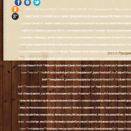
<!DOCTYPE html PUBLIC "-//W3C//DTD XHTML 1.0 Transitional//EN" "http://www.w3.org/TR/xhtml1/DTD/xhtml1-transitional.dtd"> <html xmlns="http://www.w3.org/1999/xhtml" xml:lang="ru-ru" lang="ru-ru" > <head> <meta name="google-site-verification" content="4vFPaFr8_T0N5uYcY4vh3M1DtIkbIJH6yDV7_NDqfJc" /> <base href="http://antik.1kzn.ru/" /> <meta http-equiv="content-type" content="text/html; charset=utf-8" /> <meta name="keywords" content="каталог антиквариат, часы продажа, старинные часы, напольные часы, настенные часы, каминные часы, мебель, старинные люстры, картины, торшеры, резьба, мебель, коллекционирование, чугунное литьё, предметы старины, реставрация, интерьер, модерн, классицизм, кресло, диван, мозаика, гарнитур, дуб, зеркало, светильник, канделябр, шифоньер, шкаф, буфет, комод, сундук, букинист, жирандоль, бронза" /> <meta name="rights" content="Продажа антиквариата http://antik.1kzn.ru" /> <meta name="author" content="Super User" /> <meta name="description" content="Продажа антиквариата, каталог антиквариата." /> <meta name="generator" content="Joomla! - Open Source Content Management" /> <title>Каталог антиквариата - Продажа антиквариата </title> <link rel="stylesheet" href="/plugins/system/rokbox/assets/styles/rokbox.css" type="text/css" /> <link rel="stylesheet" href="/libraries/gantry/css/grid-12.css" type="text/css" /> <link rel="stylesheet" href="/libraries/gantry/css/gantry.css" type="text/css" /> <link rel="stylesheet" href="/libraries/gantry/css/joomla.css" type="text/css" /> <link rel="stylesheet" href="/templates/rt_juxta/css/joomla.css" type="text/css" /> <link rel="stylesheet" href="/templates/rt_juxta/css/style1.css" type="text/css" /> <link rel="stylesheet" href="/templates/rt_juxta/css/demo-styles.css" type="text/css" /> <link rel="stylesheet" href="/templates/rt_juxta/css/template.css" type="text/css" /> <link rel="stylesheet" href="/templates/rt_juxta/css/template-firefox.css" type="text/css" /> <link rel="stylesheet" href="/templates/rt_juxta/css/typography.css" type="text/css" /> <link rel="stylesheet" href="/templates/rt_juxta/css/backgrounds.css" type="text/css" /> <link rel="stylesheet" href="/templates/rt_juxta/css/fusionmenu.css" type="text/css" /> <link rel="stylesheet" href="/modules/mod_roknewspager/themes/light/roknewspager.css" type="text/css" /> <style type="text/css"> #rt-main-surround ul.menu li.active > a, #rt-main-surround ul.menu li.active > .separator, #rt-main-surround ul.menu li.active > .item, #rt-main-surround .square4 ul.menu li:hover > a, #rt-main-surround .square4 ul.menu li:hover > .item, #rt-main-surround .square4 ul.menu li:hover > .separator, .roktabs-links ul li.active span, .menutop li:hover > .item, .menutop li.f-menuparent-itemfocus .item, .menutop li.active > .item {color:#660000;} a, .button, #rt-main-surround ul.menu a:hover, #rt-main-surround ul.menu .separator:hover, #rt-main-surround ul.menu .item:hover, .title1 .module-title .title, #rt-main .item_add:link, #rt-main .item_add:visited, #rt-main .simpleCart_empty:link, #rt-main .simpleCart_empty:visited, #rt-main .simpleCart_checkout:link, #rt-main .simpleCart_checkout:visited {color:#660000;} body #rt-logo {width:400px;height:200px;} </style> <script src="/media/system/js/mootools-core.js" type="text/javascript"></script> <script src="/media/system/js/core.js" type="text/javascript"></script> <script src="/media/system/js/caption.js" type="text/javascript"></script> <script src="/media/system/js/mootools-more.js" type="text/javascript"></script> <script src="/plugins/system/rokbox/as
Social Like
<!DOCTYPE html PUBLIC "-//W3C//DTD XHTML 1.0 Transitional//EN" "http://www.w3.org/TR/xhtml1/DTD/xhtml1-transitional.dtd"> <html xmlns="http://www.w3.org/1999/xhtml" xml:lang="ru-ru" lang="ru-ru" > <head> <meta name="google-site-verification" content="4vFPaFr8_T0N5uYcY4vh3M1DtIkbIJH6yDV7_NDqfJc" /> <base href="http://antik.1kzn.ru/" /> <meta http-equiv="content-type" content="text/html; charset=utf-8" /> <meta name="keywords" content="каталог антиквариат, часы продажа, старинные часы, напольные часы, настенные часы, каминные часы, мебель, старинные люстры, картины, торшеры, резьба, мебель, коллекционирование, чугунное литьё, предметы старины, реставрация, интерьер, модерн, классицизм, кресло, диван, мозаика, гарнитур, дуб, зеркало, светильник, канделябр, шифоньер, шкаф, буфет, комод, сундук, букинист, жирандоль, бронза" /> <meta name="rights" content="Продажа антиквариата http://antik.1kzn.ru" /> <meta name="author" content="Super User" /> <meta name="description" content="Продажа антиквариата, каталог антиквариата." /> <meta name="generator" content="Joomla! - Open Source Content Management" /> <title>Каталог антиквариата - Продажа антиквариата </title> <link rel="stylesheet" href="/plugins/system/rokbox/assets/styles/rokbox.css" type="text/css" /> <link rel="stylesheet" href="/libraries/gantry/css/grid-12.css" type="text/css" /> <link rel="stylesheet" href="/libraries/gantry/css/gantry.css" type="text/css" /> <link rel="stylesheet" href="/libraries/gantry/css/joomla.css" type="text/css" /> <link rel="stylesheet" href="/templates/rt_juxta/css/joomla.css" type="text/css" /> <link rel="stylesheet" href="/templates/rt_juxta/css/style1.css" type="text/css" /> <link rel="stylesheet" href="/templates/rt_juxta/css/demo-styles.css" type="text/css" /> <link rel="stylesheet" href="/templates/rt_juxta/css/template.css" type="text/css" /> <link rel="stylesheet" href="/templates/rt_juxta/css/template-firefox.css" type="text/css" /> <link rel="stylesheet" href="/templates/rt_juxta/css/typography.css" type="text/css" /> <link rel="stylesheet" href="/templates/rt_juxta/css/backgrounds.css" type="text/css" /> <link rel="stylesheet" href="/templates/rt_juxta/css/fusionmenu.css" type="text/css" /> <link rel="stylesheet" href="/modules/mod_roknewspager/themes/light/roknewspager.css" type="text/css" /> <style type="text/css"> #rt-main-surround ul.menu li.active > a, #rt-main-surround ul.menu li.active > .separator, #rt-main-surround ul.menu li.active > .item, #rt-main-surround .square4 ul.menu li:hover > a, #rt-main-surround .square4 ul.menu li:hover > .item, #rt-main-surround .square4 ul.menu li:hover > .separator, .roktabs-links ul li.active span, .menutop li:hover > .item, .menutop li.f-menuparent-itemfocus .item, .menutop li.active > .item {color:#660000;} a, .button, #rt-main-surround ul.menu a:hover, #rt-main-surround ul.menu .separator:hover, #rt-main-surround ul.menu .item:hover, .title1 .module-title .title, #rt-main .item_add:link, #rt-main .item_add:visited, #rt-main .simpleCart_empty:link, #rt-main .simpleCart_empty:visited, #rt-main .simpleCart_checkout:link, #rt-main .simpleCart_checkout:visited {color:#660000;} body #rt-logo {width:400px;height:200px;} </style> <script src="/media/system/js/mootools-core.js" type="text/javascript"></script> <script src="/media/system/js/core.js" type="text/javascript"></script> <script src="/media/system/js/caption.js" type="text/javascript"></script> <script src="/media/system/js/mootools-more.js" type="text/javascript"></script> <script src="/plugins/system/rokbox/as
2013 © Продажа