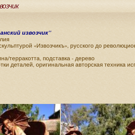
возчик
анский извозчик"
алия
скульптурой «Извозчикъ», русского до революцион
а/терракотта, подставка - дерево
тки деталей, оригинальная авторская техника и