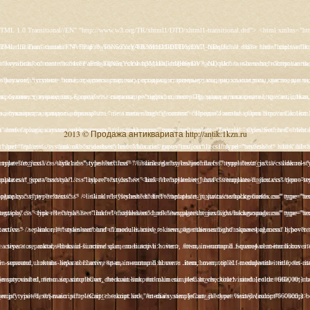
s/rt_juxta/css/template-firefox.css" type="text/css" /> <link rel="stylesheet" href="/templates/rt_juxta/css/typography.css" type="text/css" /> <link rel="stylesheet" href="/templates/rt_juxta/css/backgrounds.css" type="text/css" /> <link rel="stylesheet" href="/templates/rt_juxta/css/fusionmenu.css" type="text/css" /> <link rel="stylesheet" href="/modules/mod_roknewspager/themes/light/roknewspager.css" type="text/css" /> <style type="text/css"> #rt-main-surround ul.menu li.active > a, #rt-main-surround ul.menu li.active > .separator, #rt-main-surround ul.menu li.active > .item, #rt-main-surround .square4 ul.menu li:hover > a, #rt-main-surround .square4 ul.menu li:hover > .item, #rt-main-surround .square4 ul.menu li:hover > .separator, .roktabs-links ul li.active span, .menutop li:hover > .item, .menutop li.f-menuparent-itemfocus .item, .menutop li.active > .item {color:#660000;} a, .button, #rt-main-surround ul.menu a:hover, #rt-main-surround ul.menu .separator:hover, #rt-main-surround ul.menu .item:hover, .title1 .module-title .title, #rt-main .item_add:link, #rt-main .item_add:visited, #rt-main .simpleCart_empty:link, #rt-main .simpleCart_empty:visited, #rt-main .simpleCart_checkout:link, #rt-main .simpleCart_checkout:visited {color:#660000;} body #rt-logo {width:400px;height:200px;} </style> <script src="/media/system/js/mootools-core.js" type="text/javascript"></script> <script src="/media/system/js/core.js" type="text/javascript"></script> <script src="/media/system/js/caption.js" type="text/javascript"></script> <script src="/media/system/js/mootools-more.js" type="text/javascript"></script> <script src="/plugins/system/rokbox/assets/js/rokbox.js" type="text/javascript"></script> <script src="/libraries/gantry/js/gantry-inputs.js" type="text/javascript"></script> <script src="/libraries/gantry/js/browser-engines.js" type="text/javascript"></script> <script src="/modules/mod_roknavmenu/themes/fusion/js/fusion.js" type="text/javascript"></script> <script src="/modules/mod_roknewspager/tmpl/js/roknewspager.js" type="text/javascript"></script> <script src="http://antik.1kzn.ru/modules/mod_rizlogin/js/jquery.min.js" type="text/javascript"></script> <script src="http://antik.1kzn.ru/modules/mod_rizlogin/js/jquery-ui.min.js" type="text/javascript"></script> <script src="http://antik.1kzn.ru/modules/mod_rizlogin/js/side-bar.js" type="text/javascript"></script> <script src="/modules/mod_rokajaxsearch/js/rokajaxsearch.js" type="text/javascript"></script> <script type="text/javascript"> window.addEvent('load', function() { new JCaption('img.caption'); }); if (typeof RokBoxSettings == 'undefined') RokBoxSettings = {pc: '100'}; InputsExclusion.push('.content_vote','#rt-popup','#vmMainPage') window.addEvent('domready', function() { new Fusion('ul.menutop', { pill: 0, effect: 'slide and fade', opacity: 1, hideDelay: 500, centered: 0, tweakInitial: {'x': 9, 'y': 6}, tweakSubsequent: {'x': 0, 'y': -14}, menuFx: {duration: 300, transition: Fx.Transitions.Circ.easeOut}, pillFx: {duration: 400, transition: Fx.Transitions.Back.easeOut} }); }); function keepAlive() { var myAjax = new Request({method: "get", url: "index.php"}).send();} window.addEvent("domready", function(){ keepAlive.periodical(840000); }); window.addEvent((window.webkit) ? 'load' : 'domready', function() { window.rokajaxsearch = new RokAjaxSearch({ 'results': 'Results', 'close': '', 'websearch': 0, 'blogsearch': 0, 'imagesearch': 0, 'videosearch': 0, 'imagesize': 'SMALL', 'safesearch': 'MODERATE', 'search': 'Search...', 'readmore': 'Read more...', 'noresults': 'No results', 'advsearch': 'Advanced search', 'page': 'Page', 'page_of': 'of', 'searchlink': 'http://antik.1kzn.ru/index.php?option=com_search&amp;view=search&amp;tmpl=component', 'advsearchlink': 'http://antik.1kzn.ru/index.php?option=com_search&amp;view=search', 'uribase': 'http://antik.1kzn.ru/', 'limit': '10', 'perpage': '3', 'ordering': 'newest', 'phrase': 'any', 'hidedivs': '', 'includelink': 1, 'viewall': 'View all results', 'estimated': 'estimated', 'showestimated': 1, 'showpagination': 1, 'showcategory': 1, 'showreadmore': 1, 'showdescription': 1 }); }); </script> <meta name="google-site-verification" content="" /> <script type="text/javascript"> var _gaq = _gaq || []; _gaq.push(['_setAccount', 'UA-XXXXX-X']); _gaq.push(['_gat._anonymizeI
s/rt_juxta/css/template-firefox.css" type="text/css" /> <link rel="stylesheet" href="/templates/rt_juxta/css/typography.css" type="text/css" /> <link rel="stylesheet" href="/templates/rt_juxta/css/backgrounds.css" type="text/css" /> <link rel="stylesheet" href="/templates/rt_juxta/css/fusionmenu.css" type="text/css" /> <link rel="stylesheet" href="/modules/mod_roknewspager/themes/light/roknewspager.css" type="text/css" /> <style type="text/css"> #rt-main-surround ul.menu li.active > a, #rt-main-surround ul.menu li.active > .separator, #rt-main-surround ul.menu li.active > .item, #rt-main-surround .square4 ul.menu li:hover > a, #rt-main-surround .square4 ul.menu li:hover > .item, #rt-main-surround .square4 ul.menu li:hover > .separator, .roktabs-links ul li.active span, .menutop li:hover > .item, .menutop li.f-menuparent-itemfocus .item, .menutop li.active > .item {color:#660000;} a, .button, #rt-main-surround ul.menu a:hover, #rt-main-surround ul.menu .separator:hover, #rt-main-surround ul.menu .item:hover, .title1 .module-title .title, #rt-main .item_add:link, #rt-main .item_add:visited, #rt-main .simpleCart_empty:link, #rt-main .simpleCart_empty:visited, #rt-main .simpleCart_checkout:link, #rt-main .simpleCart_checkout:visited {color:#660000;} body #rt-logo {width:400px;height:200px;} </style> <script src="/media/system/js/mootools-core.js" type="text/javascript"></script> <script src="/media/system/js/core.js" type="text/javascript"></script> <script src="/media/system/js/caption.js" type="text/javascript"></script> <script src="/media/system/js/mootools-more.js" type="text/javascript"></script> <script src="/plugins/system/rokbox/assets/js/rokbox.js" type="text/javascript"></script> <script src="/libraries/gantry/js/gantry-inputs.js" type="text/javascript"></script> <script src="/libraries/gantry/js/browser-engines.js" type="text/javascript"></script> <script src="/modules/mod_roknavmenu/themes/fusion/js/fusion.js" type="text/javascript"></script> <script src="/modules/mod_roknewspager/tmpl/js/roknewspager.js" type="text/javascript"></script> <script src="http://antik.1kzn.ru/modules/mod_rizlogin/js/jquery.min.js" type="text/javascript"></script> <script src="http://antik.1kzn.ru/modules/mod_rizlogin/js/jquery-ui.min.js" type="text/javascript"></script> <script src="http://antik.1kzn.ru/modules/mod_rizlogin/js/side-bar.js" type="text/javascript"></script> <script src="/modules/mod_rokajaxsearch/js/rokajaxsearch.js" type="text/javascript"></script> <script type="text/javascript"> window.addEvent('load', function() { new JCaption('img.caption'); }); if (typeof RokBoxSettings == 'undefined') RokBoxSettings = {pc: '100'}; InputsExclusion.push('.content_vote','#rt-popup','#vmMainPage') window.addEvent('domready', function() { new Fusion('ul.menutop', { pill: 0, effect: 'slide and fade', opacity: 1, hideDelay: 500, centered: 0, tweakInitial: {'x': 9, 'y': 6}, tweakSubsequent: {'x': 0, 'y': -14}, menuFx: {duration: 300, transition: Fx.Transitions.Circ.easeOut}, pillFx: {duration: 400, transition: Fx.Transitions.Back.easeOut} }); }); function keepAlive() { var myAjax = new Request({method: "get", url: "index.php"}).send();} window.addEvent("domready", function(){ keepAlive.periodical(840000); }); window.addEvent((window.webkit) ? 'load' : 'domready', function() { window.rokajaxsearch = new RokAjaxSearch({ 'results': 'Results', 'close': '', 'websearch': 0, 'blogsearch': 0, 'imagesearch': 0, 'videosearch': 0, 'imagesize': 'SMALL', 'safesearch': 'MODERATE', 'search': 'Search...', 'readmore': 'Read more...', 'noresults': 'No results', 'advsearch': 'Advanced search', 'page': 'Page', 'page_of': 'of', 'searchlink': 'http://antik.1kzn.ru/index.php?option=com_search&amp;view=search&amp;tmpl=component', 'advsearchlink': 'http://antik.1kzn.ru/index.php?option=com_search&amp;view=search', 'uribase': 'http://antik.1kzn.ru/', 'limit': '10', 'perpage': '3', 'ordering': 'newest', 'phrase': 'any', 'hidedivs': '', 'includelink': 1, 'viewall': 'View all results', 'estimated': 'estimated', 'showestimated': 1, 'showpagination': 1, 'showcategory': 1, 'showreadmore': 1, 'showdescription': 1 }); }); </script> <meta name="google-site-verification" content="" /> <script type="text/javascript"> var _gaq = _gaq || []; _gaq.push(['_setAccount', 'UA-XXXXX-X']); _gaq.push(['_gat._anonymizeI
2013 © Продажа антиквариата http://antik.1kzn.ru