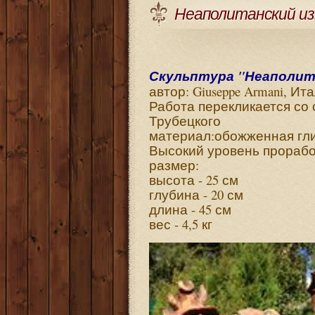
Неаполитанский из
Скульптура "Неаполит
автор: Giuseppe Armani, Ит
Работа перекликается со 
Трубецкого
материал:обожженная глин
Высокий уровень прорабо
размер:
высота - 25 см
глубина - 20 см
длина - 45 см
вес - 4,5 кг