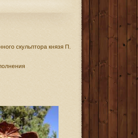
ного скульптора князя П.
сполнения