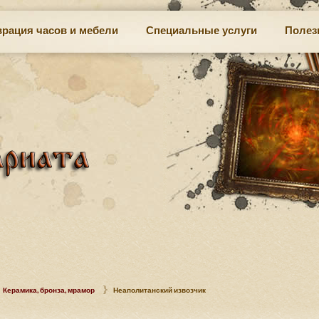
врация часов и мебели
Специальные услуги
Полез
Керамика, бронза, мрамор
Неаполитанский извозчик