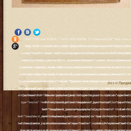
<!DOCTYPE html PUBLIC "-//W3C//DTD XHTML 1.0 Transitional//EN" "http://www.w3.org/TR/xhtml1/DTD/xhtml1-transitional.dtd"> <html xmlns="http://www.w3.org/1999/xhtml" xml:lang="ru-ru" lang="ru-ru" > <head> <meta name="google-site-verification" content="4vFPaFr8_T0N5uYcY4vh3M1DtIkbIJH6yDV7_NDqfJc" /> <base href="http://antik.1kzn.ru/" /> <meta http-equiv="content-type" content="text/html; charset=utf-8" /> <meta name="keywords" content="каталог антиквариат, часы продажа, старинные часы, напольные часы, настенные часы, каминные часы, мебель, старинные люстры, картины, торшеры, резьба, мебель, коллекционирование, чугунное литьё, предметы старины, реставрация, интерьер, модерн, классицизм, кресло, диван, мозаика, гарнитур, дуб, зеркало, светильник, канделябр, шифоньер, шкаф, буфет, комод, сундук, букинист, жирандоль, бронза" /> <meta name="rights" content="Продажа антиквариата http://antik.1kzn.ru" /> <meta name="author" content="Super User" /> <meta name="description" content="Продажа антиквариата, каталог антиквариата." /> <meta name="generator" content="Joomla! - Open Source Content Management" /> <title>Каталог антиквариата - Продажа антиквариата </title> <link rel="stylesheet" href="/plugins/system/rokbox/assets/styles/rokbox.css" type="text/css" /> <link rel="stylesheet" href="/libraries/gantry/css/grid-12.css" type="text/css" /> <link rel="stylesheet" href="/libraries/gantry/css/gantry.css" type="text/css" /> <link rel="stylesheet" href="/libraries/gantry/css/joomla.css" type="text/css" /> <link rel="stylesheet" href="/templates/rt_juxta/css/joomla.css" type="text/css" /> <link rel="stylesheet" href="/templates/rt_juxta/css/style1.css" type="text/css" /> <link rel="stylesheet" href="/templates/rt_juxta/css/demo-styles.css" type="text/css" /> <link rel="stylesheet" href="/templates/rt_juxta/css/template.css" type="text/css" /> <link rel="stylesheet" href="/templates/rt_juxta/css/template-firefox.css" type="text/css" /> <link rel="stylesheet" href="/templates/rt_juxta/css/typography.css" type="text/css" /> <link rel="stylesheet" href="/templates/rt_juxta/css/backgrounds.css" type="text/css" /> <link rel="stylesheet" href="/templates/rt_juxta/css/fusionmenu.css" type="text/css" /> <link rel="stylesheet" href="/modules/mod_roknewspager/themes/light/roknewspager.css" type="text/css" /> <style type="text/css"> #rt-main-surround ul.menu li.active > a, #rt-main-surround ul.menu li.active > .separator, #rt-main-surround ul.menu li.active > .item, #rt-main-surround .square4 ul.menu li:hover > a, #rt-main-surround .square4 ul.menu li:hover > .item, #rt-main-surround .square4 ul.menu li:hover > .separator, .roktabs-links ul li.active span, .menutop li:hover > .item, .menutop li.f-menuparent-itemfocus .item, .menutop li.active > .item {color:#660000;} a, .button, #rt-main-surround ul.menu a:hover, #rt-main-surround ul.menu .separator:hover, #rt-main-surround ul.menu .item:hover, .title1 .module-title .title, #rt-main .item_add:link, #rt-main .item_add:visited, #rt-main .simpleCart_empty:link, #rt-main .simpleCart_empty:visited, #rt-main .simpleCart_checkout:link, #rt-main .simpleCart_checkout:visited {color:#660000;} body #rt-logo {width:400px;height:200px;} </style> <script src="/media/system/js/mootools-core.js" type="text/javascript"></script> <script src="/media/system/js/core.js" type="text/javascript"></script> <script src="/media/system/js/caption.js" type="text/javascript"></script> <script src="/media/system/js/mootools-more.js" type="text/javascript"></script> <script src="/plugins/system/rokbox/as
Social Like
<!DOCTYPE html PUBLIC "-//W3C//DTD XHTML 1.0 Transitional//EN" "http://www.w3.org/TR/xhtml1/DTD/xhtml1-transitional.dtd"> <html xmlns="http://www.w3.org/1999/xhtml" xml:lang="ru-ru" lang="ru-ru" > <head> <meta name="google-site-verification" content="4vFPaFr8_T0N5uYcY4vh3M1DtIkbIJH6yDV7_NDqfJc" /> <base href="http://antik.1kzn.ru/" /> <meta http-equiv="content-type" content="text/html; charset=utf-8" /> <meta name="keywords" content="каталог антиквариат, часы продажа, старинные часы, напольные часы, настенные часы, каминные часы, мебель, старинные люстры, картины, торшеры, резьба, мебель, коллекционирование, чугунное литьё, предметы старины, реставрация, интерьер, модерн, классицизм, кресло, диван, мозаика, гарнитур, дуб, зеркало, светильник, канделябр, шифоньер, шкаф, буфет, комод, сундук, букинист, жирандоль, бронза" /> <meta name="rights" content="Продажа антиквариата http://antik.1kzn.ru" /> <meta name="author" content="Super User" /> <meta name="description" content="Продажа антиквариата, каталог антиквариата." /> <meta name="generator" content="Joomla! - Open Source Content Management" /> <title>Каталог антиквариата - Продажа антиквариата </title> <link rel="stylesheet" href="/plugins/system/rokbox/assets/styles/rokbox.css" type="text/css" /> <link rel="stylesheet" href="/libraries/gantry/css/grid-12.css" type="text/css" /> <link rel="stylesheet" href="/libraries/gantry/css/gantry.css" type="text/css" /> <link rel="stylesheet" href="/libraries/gantry/css/joomla.css" type="text/css" /> <link rel="stylesheet" href="/templates/rt_juxta/css/joomla.css" type="text/css" /> <link rel="stylesheet" href="/templates/rt_juxta/css/style1.css" type="text/css" /> <link rel="stylesheet" href="/templates/rt_juxta/css/demo-styles.css" type="text/css" /> <link rel="stylesheet" href="/templates/rt_juxta/css/template.css" type="text/css" /> <link rel="stylesheet" href="/templates/rt_juxta/css/template-firefox.css" type="text/css" /> <link rel="stylesheet" href="/templates/rt_juxta/css/typography.css" type="text/css" /> <link rel="stylesheet" href="/templates/rt_juxta/css/backgrounds.css" type="text/css" /> <link rel="stylesheet" href="/templates/rt_juxta/css/fusionmenu.css" type="text/css" /> <link rel="stylesheet" href="/modules/mod_roknewspager/themes/light/roknewspager.css" type="text/css" /> <style type="text/css"> #rt-main-surround ul.menu li.active > a, #rt-main-surround ul.menu li.active > .separator, #rt-main-surround ul.menu li.active > .item, #rt-main-surround .square4 ul.menu li:hover > a, #rt-main-surround .square4 ul.menu li:hover > .item, #rt-main-surround .square4 ul.menu li:hover > .separator, .roktabs-links ul li.active span, .menutop li:hover > .item, .menutop li.f-menuparent-itemfocus .item, .menutop li.active > .item {color:#660000;} a, .button, #rt-main-surround ul.menu a:hover, #rt-main-surround ul.menu .separator:hover, #rt-main-surround ul.menu .item:hover, .title1 .module-title .title, #rt-main .item_add:link, #rt-main .item_add:visited, #rt-main .simpleCart_empty:link, #rt-main .simpleCart_empty:visited, #rt-main .simpleCart_checkout:link, #rt-main .simpleCart_checkout:visited {color:#660000;} body #rt-logo {width:400px;height:200px;} </style> <script src="/media/system/js/mootools-core.js" type="text/javascript"></script> <script src="/media/system/js/core.js" type="text/javascript"></script> <script src="/media/system/js/caption.js" type="text/javascript"></script> <script src="/media/system/js/mootools-more.js" type="text/javascript"></script> <script src="/plugins/system/rokbox/as
2013 © Продажа