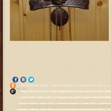
<!DOCTYPE html PUBLIC "-//W3C//DTD XHTML 1.0 Transitional//EN" "http://www.w3.org/TR/xhtml1/DTD/xhtml1-transitional.dtd"> <html xmlns="http://www.w3.org/1999/xhtml" xml:lang="ru-ru" lang="ru-ru" > <head> <meta name="google-site-verification" content="4vFPaFr8_T0N5uYcY4vh3M1DtIkbIJH6yDV7_NDqfJc" /> <base href="http://antik.1kzn.ru/" /> <meta http-equiv="content-type" content="text/html; charset=utf-8" /> <meta name="keywords" content="каталог антиквариат, часы продажа, старинные часы, напольные часы, настенные часы, каминные часы, мебель, старинные люстры, картины, торшеры, резьба, мебель, коллекционирование, чугунное литьё, предметы старины, реставрация, интерьер, модерн, классицизм, кресло, диван, мозаика, гарнитур, дуб, зеркало, светильник, канделябр, шифоньер, шкаф, буфет, комод, сундук, букинист, жирандоль, бронза" /> <meta name="rights" content="Продажа антиквариата http://antik.1kzn.ru" /> <meta name="author" content="Super User" /> <meta name="description" content="Продажа антиквариата, каталог антиквариата." /> <meta name="generator" content="Joomla! - Open Source Content Management" /> <title>Каталог антиквариата - Продажа антиквариата </title> <link rel="stylesheet" href="/plugins/system/rokbox/assets/styles/rokbox.css" type="text/css" /> <link rel="stylesheet" href="/libraries/gantry/css/grid-12.css" type="text/css" /> <link rel="stylesheet" href="/libraries/gantry/css/gantry.css" type="text/css" /> <link rel="stylesheet" href="/libraries/gantry/css/joomla.css" type="text/css" /> <link rel="stylesheet" href="/templates/rt_juxta/css/joomla.css" type="text/css" /> <link rel="stylesheet" href="/templates/rt_juxta/css/style1.css" type="text/css" /> <link rel="stylesheet" href="/templates/rt_juxta/css/demo-styles.css" type="text/css" /> <link rel="stylesheet" href="/templates/rt_juxta/css/template.css" type="text/css" /> <link rel="stylesheet" href="/templates/rt_juxta/css/template-firefox.css" type="text/css" /> <link rel="stylesheet" href="/templates/rt_juxta/css/typography.css" type="text/css" /> <link rel="stylesheet" href="/templates/rt_juxta/css/backgrounds.css" type="text/css" /> <link rel="stylesheet" href="/templates/rt_juxta/css/fusionmenu.css" type="text/css" /> <link rel="stylesheet" href="/modules/mod_roknewspager/themes/light/roknewspager.css" type="text/css" /> <style type="text/css"> #rt-main-surround ul.menu li.active > a, #rt-main-surround ul.menu li.active > .separator, #rt-main-surround ul.menu li.active > .item, #rt-main-surround .square4 ul.menu li:hover > a, #rt-main-surround .square4 ul.menu li:hover > .item, #rt-main-surround .square4 ul.menu li:hover > .separator, .roktabs-links ul li.active span, .menutop li:hover > .item, .menutop li.f-menuparent-itemfocus .item, .menutop li.active > .item {color:#660000;} a, .button, #rt-main-surround ul.menu a:hover, #rt-main-surround ul.menu .separator:hover, #rt-main-surround ul.menu .item:hover, .title1 .module-title .title, #rt-main .item_add:link, #rt-main .item_add:visited, #rt-main .simpleCart_empty:link, #rt-main .simpleCart_empty:visited, #rt-main .simpleCart_checkout:link, #rt-main .simpleCart_checkout:visited {color:#660000;} body #rt-logo {width:400px;height:200px;} </style> <script src="/media/system/js/mootools-core.js" type="text/javascript"></script> <script src="/media/system/js/core.js" type="text/javascript"></script> <script src="/media/system/js/caption.js" type="text/javascript"></script> <script src="/media/system/js/mootools-more.js" type="text/javascript"></script> <script src="/plugins/system/rokbox/as
Social Like
<!DOCTYPE html PUBLIC "-//W3C//DTD XHTML 1.0 Transitional//EN" "http://www.w3.org/TR/xhtml1/DTD/xhtml1-transitional.dtd"> <html xmlns="http://www.w3.org/1999/xhtml" xml:lang="ru-ru" lang="ru-ru" > <head> <meta name="google-site-verification" content="4vFPaFr8_T0N5uYcY4vh3M1DtIkbIJH6yDV7_NDqfJc" /> <base href="http://antik.1kzn.ru/" /> <meta http-equiv="content-type" content="text/html; charset=utf-8" /> <meta name="keywords" content="каталог антиквариат, часы продажа, старинные часы, напольные часы, настенные часы, каминные часы, мебель, старинные люстры, картины, торшеры, резьба, мебель, коллекционирование, чугунное литьё, предметы старины, реставрация, интерьер, модерн, классицизм, кресло, диван, мозаика, гарнитур, дуб, зеркало, светильник, канделябр, шифоньер, шкаф, буфет, комод, сундук, букинист, жирандоль, бронза" /> <meta name="rights" content="Продажа антиквариата http://antik.1kzn.ru" /> <meta name="author" content="Super User" /> <meta name="description" content="Продажа антиквариата, каталог антиквариата." /> <meta name="generator" content="Joomla! - Open Source Content Management" /> <title>Каталог антиквариата - Продажа антиквариата </title> <link rel="stylesheet" href="/plugins/system/rokbox/assets/styles/rokbox.css" type="text/css" /> <link rel="stylesheet" href="/libraries/gantry/css/grid-12.css" type="text/css" /> <link rel="stylesheet" href="/libraries/gantry/css/gantry.css" type="text/css" /> <link rel="stylesheet" href="/libraries/gantry/css/joomla.css" type="text/css" /> <link rel="stylesheet" href="/templates/rt_juxta/css/joomla.css" type="text/css" /> <link rel="stylesheet" href="/templates/rt_juxta/css/style1.css" type="text/css" /> <link rel="stylesheet" href="/templates/rt_juxta/css/demo-styles.css" type="text/css" /> <link rel="stylesheet" href="/templates/rt_juxta/css/template.css" type="text/css" /> <link rel="stylesheet" href="/templates/rt_juxta/css/template-firefox.css" type="text/css" /> <link rel="stylesheet" href="/templates/rt_juxta/css/typography.css" type="text/css" /> <link rel="stylesheet" href="/templates/rt_juxta/css/backgrounds.css" type="text/css" /> <link rel="stylesheet" href="/templates/rt_juxta/css/fusionmenu.css" type="text/css" /> <link rel="stylesheet" href="/modules/mod_roknewspager/themes/light/roknewspager.css" type="text/css" /> <style type="text/css"> #rt-main-surround ul.menu li.active > a, #rt-main-surround ul.menu li.active > .separator, #rt-main-surround ul.menu li.active > .item, #rt-main-surround .square4 ul.menu li:hover > a, #rt-main-surround .square4 ul.menu li:hover > .item, #rt-main-surround .square4 ul.menu li:hover > .separator, .roktabs-links ul li.active span, .menutop li:hover > .item, .menutop li.f-menuparent-itemfocus .item, .menutop li.active > .item {color:#660000;} a, .button, #rt-main-surround ul.menu a:hover, #rt-main-surround ul.menu .separator:hover, #rt-main-surround ul.menu .item:hover, .title1 .module-title .title, #rt-main .item_add:link, #rt-main .item_add:visited, #rt-main .simpleCart_empty:link, #rt-main .simpleCart_empty:visited, #rt-main .simpleCart_checkout:link, #rt-main .simpleCart_checkout:visited {color:#660000;} body #rt-logo {width:400px;height:200px;} </style> <script src="/media/system/js/mootools-core.js" type="text/javascript"></script> <script src="/media/system/js/core.js" type="text/javascript"></script> <script src="/media/system/js/caption.js" type="text/javascript"></script> <script src="/media/system/js/mootools-more.js" type="text/javascript"></script> <script src="/plugins/system/rokbox/as