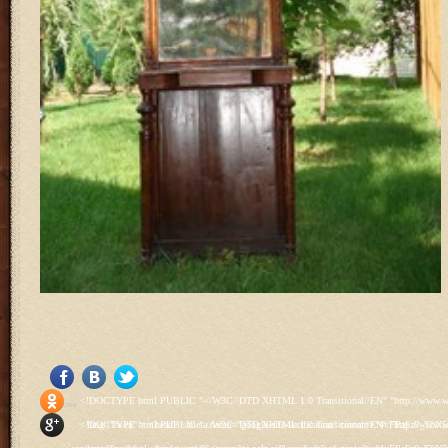
<!DOCTYPE html PUBLIC "-//W3C//DTD XHTML 1.0 Transitional//EN" "http://www.w3.org/TR/xhtml1/DTD/xhtml1-transitional.dtd"> <html xmlns="http://www.w3.org/1999/xhtml" xml:lang="ru-ru" lang="ru-ru" > <head> <meta name="google-site-verification" content="4vFPaFr8_T0N5uYcY4vh3M1DtIkbIJH6yDV7_NDqfJc" /> <base href="http://antik.1kzn.ru/" /> <meta http-equiv="content-type" content="text/html; charset=utf-8" /> <meta name="keywords" content="каталог антиквариат, часы продажа, старинные часы, напольные часы, настенные часы, каминные часы, мебель, старинные люстры, картины, торшеры, резьба, мебель, коллекционирование, чугунное литьё, предметы старины, реставрация, интерьер, модерн, классицизм, кресло, диван, мозаика, гарнитур, дуб, зеркало, светильник, канделябр, шифоньер, шкаф, буфет, комод, сундук, букинист, жирандоль, бронза" /> <meta name="rights" content="Продажа антиквариата http://antik.1kzn.ru" /> <meta name="author" content="Super User" /> <meta name="description" content="Продажа антиквариата, каталог антиквариата." /> <meta name="generator" content="Joomla! - Open Source Content Management" /> <title>Каталог антиквариата - Продажа антиквариата </title> <link rel="stylesheet" href="/plugins/system/rokbox/assets/styles/rokbox.css" type="text/css" /> <link rel="stylesheet" href="/libraries/gantry/css/grid-12.css" type="text/css" /> <link rel="stylesheet" href="/libraries/gantry/css/gantry.css" type="text/css" /> <link rel="stylesheet" href="/libraries/gantry/css/joomla.css" type="text/css" /> <link rel="stylesheet" href="/templates/rt_juxta/css/joomla.css" type="text/css" /> <link rel="stylesheet" href="/templates/rt_juxta/css/style1.css" type="text/css" /> <link rel="stylesheet" href="/templates/rt_juxta/css/demo-styles.css" type="text/css" /> <link rel="stylesheet" href="/templates/rt_juxta/css/template.css" type="text/css" /> <link rel="stylesheet" href="/templates/rt_juxta/css/template-firefox.css" type="text/css" /> <link rel="stylesheet" href="/templates/rt_juxta/css/typography.css" type="text/css" /> <link rel="stylesheet" href="/templates/rt_juxta/css/backgrounds.css" type="text/css" /> <link rel="stylesheet" href="/templates/rt_juxta/css/fusionmenu.css" type="text/css" /> <link rel="stylesheet" href="/modules/mod_roknewspager/themes/light/roknewspager.css" type="text/css" /> <style type="text/css"> #rt-main-surround ul.menu li.active > a, #rt-main-surround ul.menu li.active > .separator, #rt-main-surround ul.menu li.active > .item, #rt-main-surround .square4 ul.menu li:hover > a, #rt-main-surround .square4 ul.menu li:hover > .item, #rt-main-surround .square4 ul.menu li:hover > .separator, .roktabs-links ul li.active span, .menutop li:hover > .item, .menutop li.f-menuparent-itemfocus .item, .menutop li.active > .item {color:#660000;} a, .button, #rt-main-surround ul.menu a:hover, #rt-main-surround ul.menu .separator:hover, #rt-main-surround ul.menu .item:hover, .title1 .module-title .title, #rt-main .item_add:link, #rt-main .item_add:visited, #rt-main .simpleCart_empty:link, #rt-main .simpleCart_empty:visited, #rt-main .simpleCart_checkout:link, #rt-main .simpleCart_checkout:visited {color:#660000;} body #rt-logo {width:400px;height:200px;} </style> <script src="/media/system/js/mootools-core.js" type="text/javascript"></script> <script src="/media/system/js/core.js" type="text/javascript"></script> <script src="/media/system/js/caption.js" type="text/javascript"></script> <script src="/media/system/js/mootools-more.js" type="text/javascript"></script> <script src="/plugins/system/rokbox/as
Social Like
<!DOCTYPE html PUBLIC "-//W3C//DTD XHTML 1.0 Transitional//EN" "http://www.w3.org/TR/xhtml1/DTD/xhtml1-transitional.dtd"> <html xmlns="http://www.w3.org/1999/xhtml" xml:lang="ru-ru" lang="ru-ru" > <head> <meta name="google-site-verification" content="4vFPaFr8_T0N5uYcY4vh3M1DtIkbIJH6yDV7_NDqfJc" /> <base href="http://antik.1kzn.ru/" /> <meta http-equiv="content-type" content="text/html; charset=utf-8" /> <meta name="keywords" content="каталог антиквариат, часы продажа, старинные часы, напольные часы, настенные часы, каминные часы, мебель, старинные люстры, картины, торшеры, резьба, мебель, коллекционирование, чугунное литьё, предметы старины, реставрация, интерьер, модерн, классицизм, кресло, диван, мозаика, гарнитур, дуб, зеркало, светильник, канделябр, шифоньер, шкаф, буфет, комод, сундук, букинист, жирандоль, бронза" /> <meta name="rights" content="Продажа антиквариата http://antik.1kzn.ru" /> <meta name="author" content="Super User" /> <meta name="description" content="Продажа антиквариата, каталог антиквариата." /> <meta name="generator" content="Joomla! - Open Source Content Management" /> <title>Каталог антиквариата - Продажа антиквариата </title> <link rel="stylesheet" href="/plugins/system/rokbox/assets/styles/rokbox.css" type="text/css" /> <link rel="stylesheet" href="/libraries/gantry/css/grid-12.css" type="text/css" /> <link rel="stylesheet" href="/libraries/gantry/css/gantry.css" type="text/css" /> <link rel="stylesheet" href="/libraries/gantry/css/joomla.css" type="text/css" /> <link rel="stylesheet" href="/templates/rt_juxta/css/joomla.css" type="text/css" /> <link rel="stylesheet" href="/templates/rt_juxta/css/style1.css" type="text/css" /> <link rel="stylesheet" href="/templates/rt_juxta/css/demo-styles.css" type="text/css" /> <link rel="stylesheet" href="/templates/rt_juxta/css/template.css" type="text/css" /> <link rel="stylesheet" href="/templates/rt_juxta/css/template-firefox.css" type="text/css" /> <link rel="stylesheet" href="/templates/rt_juxta/css/typography.css" type="text/css" /> <link rel="stylesheet" href="/templates/rt_juxta/css/backgrounds.css" type="text/css" /> <link rel="stylesheet" href="/templates/rt_juxta/css/fusionmenu.css" type="text/css" /> <link rel="stylesheet" href="/modules/mod_roknewspager/themes/light/roknewspager.css" type="text/css" /> <style type="text/css"> #rt-main-surround ul.menu li.active > a, #rt-main-surround ul.menu li.active > .separator, #rt-main-surround ul.menu li.active > .item, #rt-main-surround .square4 ul.menu li:hover > a, #rt-main-surround .square4 ul.menu li:hover > .item, #rt-main-surround .square4 ul.menu li:hover > .separator, .roktabs-links ul li.active span, .menutop li:hover > .item, .menutop li.f-menuparent-itemfocus .item, .menutop li.active > .item {color:#660000;} a, .button, #rt-main-surround ul.menu a:hover, #rt-main-surround ul.menu .separator:hover, #rt-main-surround ul.menu .item:hover, .title1 .module-title .title, #rt-main .item_add:link, #rt-main .item_add:visited, #rt-main .simpleCart_empty:link, #rt-main .simpleCart_empty:visited, #rt-main .simpleCart_checkout:link, #rt-main .simpleCart_checkout:visited {color:#660000;} body #rt-logo {width:400px;height:200px;} </style> <script src="/media/system/js/mootools-core.js" type="text/javascript"></script> <script src="/media/system/js/core.js" type="text/javascript"></script> <script src="/media/system/js/caption.js" type="text/javascript"></script> <script src="/media/system/js/mootools-more.js" type="text/javascript"></script> <script src="/plugins/system/rokbox/as