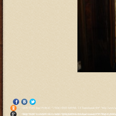
<!DOCTYPE html PUBLIC "-//W3C//DTD XHTML 1.0 Transitional//EN" "http://www.w3.org/TR/xhtml1/DTD/xhtml1-transitional.dtd"> <html xmlns="http://www.w3.org/1999/xhtml" xml:lang="ru-ru" lang="ru-ru" > <head> <meta name="google-site-verification" content="4vFPaFr8_T0N5uYcY4vh3M1DtIkbIJH6yDV7_NDqfJc" /> <base href="http://antik.1kzn.ru/" /> <meta http-equiv="content-type" content="text/html; charset=utf-8" /> <meta name="keywords" content="каталог антиквариат, часы продажа, старинные часы, напольные часы, настенные часы, каминные часы, мебель, старинные люстры, картины, торшеры, резьба, мебель, коллекционирование, чугунное литьё, предметы старины, реставрация, интерьер, модерн, классицизм, кресло, диван, мозаика, гарнитур, дуб, зеркало, светильник, канделябр, шифоньер, шкаф, буфет, комод, сундук, букинист, жирандоль, бронза" /> <meta name="rights" content="Продажа антиквариата http://antik.1kzn.ru" /> <meta name="author" content="Super User" /> <meta name="description" content="Продажа антиквариата, каталог антиквариата." /> <meta name="generator" content="Joomla! - Open Source Content Management" /> <title>Каталог антиквариата - Продажа антиквариата </title> <link rel="stylesheet" href="/plugins/system/rokbox/assets/styles/rokbox.css" type="text/css" /> <link rel="stylesheet" href="/libraries/gantry/css/grid-12.css" type="text/css" /> <link rel="stylesheet" href="/libraries/gantry/css/gantry.css" type="text/css" /> <link rel="stylesheet" href="/libraries/gantry/css/joomla.css" type="text/css" /> <link rel="stylesheet" href="/templates/rt_juxta/css/joomla.css" type="text/css" /> <link rel="stylesheet" href="/templates/rt_juxta/css/style1.css" type="text/css" /> <link rel="stylesheet" href="/templates/rt_juxta/css/demo-styles.css" type="text/css" /> <link rel="stylesheet" href="/templates/rt_juxta/css/template.css" type="text/css" /> <link rel="stylesheet" href="/templates/rt_juxta/css/template-firefox.css" type="text/css" /> <link rel="stylesheet" href="/templates/rt_juxta/css/typography.css" type="text/css" /> <link rel="stylesheet" href="/templates/rt_juxta/css/backgrounds.css" type="text/css" /> <link rel="stylesheet" href="/templates/rt_juxta/css/fusionmenu.css" type="text/css" /> <link rel="stylesheet" href="/modules/mod_roknewspager/themes/light/roknewspager.css" type="text/css" /> <style type="text/css"> #rt-main-surround ul.menu li.active > a, #rt-main-surround ul.menu li.active > .separator, #rt-main-surround ul.menu li.active > .item, #rt-main-surround .square4 ul.menu li:hover > a, #rt-main-surround .square4 ul.menu li:hover > .item, #rt-main-surround .square4 ul.menu li:hover > .separator, .roktabs-links ul li.active span, .menutop li:hover > .item, .menutop li.f-menuparent-itemfocus .item, .menutop li.active > .item {color:#660000;} a, .button, #rt-main-surround ul.menu a:hover, #rt-main-surround ul.menu .separator:hover, #rt-main-surround ul.menu .item:hover, .title1 .module-title .title, #rt-main .item_add:link, #rt-main .item_add:visited, #rt-main .simpleCart_empty:link, #rt-main .simpleCart_empty:visited, #rt-main .simpleCart_checkout:link, #rt-main .simpleCart_checkout:visited {color:#660000;} body #rt-logo {width:400px;height:200px;} </style> <script src="/media/system/js/mootools-core.js" type="text/javascript"></script> <script src="/media/system/js/core.js" type="text/javascript"></script> <script src="/media/system/js/caption.js" type="text/javascript"></script> <script src="/media/system/js/mootools-more.js" type="text/javascript"></script> <script src="/plugins/system/rokbox/as
Social Like
<!DOCTYPE html PUBLIC "-//W3C//DTD XHTML 1.0 Transitional//EN" "http://www.w3.org/TR/xhtml1/DTD/xhtml1-transitional.dtd"> <html xmlns="http://www.w3.org/1999/xhtml" xml:lang="ru-ru" lang="ru-ru" > <head> <meta name="google-site-verification" content="4vFPaFr8_T0N5uYcY4vh3M1DtIkbIJH6yDV7_NDqfJc" /> <base href="http://antik.1kzn.ru/" /> <meta http-equiv="content-type" content="text/html; charset=utf-8" /> <meta name="keywords" content="каталог антиквариат, часы продажа, старинные часы, напольные часы, настенные часы, каминные часы, мебель, старинные люстры, картины, торшеры, резьба, мебель, коллекционирование, чугунное литьё, предметы старины, реставрация, интерьер, модерн, классицизм, кресло, диван, мозаика, гарнитур, дуб, зеркало, светильник, канделябр, шифоньер, шкаф, буфет, комод, сундук, букинист, жирандоль, бронза" /> <meta name="rights" content="Продажа антиквариата http://antik.1kzn.ru" /> <meta name="author" content="Super User" /> <meta name="description" content="Продажа антиквариата, каталог антиквариата." /> <meta name="generator" content="Joomla! - Open Source Content Management" /> <title>Каталог антиквариата - Продажа антиквариата </title> <link rel="stylesheet" href="/plugins/system/rokbox/assets/styles/rokbox.css" type="text/css" /> <link rel="stylesheet" href="/libraries/gantry/css/grid-12.css" type="text/css" /> <link rel="stylesheet" href="/libraries/gantry/css/gantry.css" type="text/css" /> <link rel="stylesheet" href="/libraries/gantry/css/joomla.css" type="text/css" /> <link rel="stylesheet" href="/templates/rt_juxta/css/joomla.css" type="text/css" /> <link rel="stylesheet" href="/templates/rt_juxta/css/style1.css" type="text/css" /> <link rel="stylesheet" href="/templates/rt_juxta/css/demo-styles.css" type="text/css" /> <link rel="stylesheet" href="/templates/rt_juxta/css/template.css" type="text/css" /> <link rel="stylesheet" href="/templates/rt_juxta/css/template-firefox.css" type="text/css" /> <link rel="stylesheet" href="/templates/rt_juxta/css/typography.css" type="text/css" /> <link rel="stylesheet" href="/templates/rt_juxta/css/backgrounds.css" type="text/css" /> <link rel="stylesheet" href="/templates/rt_juxta/css/fusionmenu.css" type="text/css" /> <link rel="stylesheet" href="/modules/mod_roknewspager/themes/light/roknewspager.css" type="text/css" /> <style type="text/css"> #rt-main-surround ul.menu li.active > a, #rt-main-surround ul.menu li.active > .separator, #rt-main-surround ul.menu li.active > .item, #rt-main-surround .square4 ul.menu li:hover > a, #rt-main-surround .square4 ul.menu li:hover > .item, #rt-main-surround .square4 ul.menu li:hover > .separator, .roktabs-links ul li.active span, .menutop li:hover > .item, .menutop li.f-menuparent-itemfocus .item, .menutop li.active > .item {color:#660000;} a, .button, #rt-main-surround ul.menu a:hover, #rt-main-surround ul.menu .separator:hover, #rt-main-surround ul.menu .item:hover, .title1 .module-title .title, #rt-main .item_add:link, #rt-main .item_add:visited, #rt-main .simpleCart_empty:link, #rt-main .simpleCart_empty:visited, #rt-main .simpleCart_checkout:link, #rt-main .simpleCart_checkout:visited {color:#660000;} body #rt-logo {width:400px;height:200px;} </style> <script src="/media/system/js/mootools-core.js" type="text/javascript"></script> <script src="/media/system/js/core.js" type="text/javascript"></script> <script src="/media/system/js/caption.js" type="text/javascript"></script> <script src="/media/system/js/mootools-more.js" type="text/javascript"></script> <script src="/plugins/system/rokbox/as