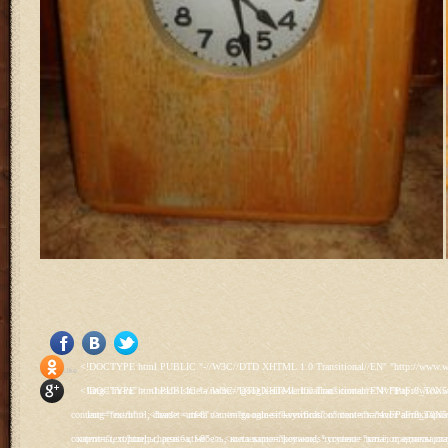
<!DOCTYPE html PUBLIC "-//W3C//DTD XHTML 1.0 Transitional//EN" "http://www.w3.org/TR/xhtml1/DTD/xhtml1-transitional.dtd"> <html xmlns="http://www.w3.org/1999/xhtml" xml:lang="ru-ru" lang="ru-ru" > <head> <meta name="google-site-verification" content="4vFPaFr8_T0N5uYcY4vh3M1DtIkbIJH6yDV7_NDqfJc" /> <base href="http://antik.1kzn.ru/" /> <meta http-equiv="content-type" content="text/html; charset=utf-8" /> <meta name="keywords" content="каталог антиквариат, часы продажа, старинные часы, напольные часы, настенные часы, каминные часы, мебель, старинные люстры, картины, торшеры, резьба, мебель, коллекционирование, чугунное литьё, предметы старины, реставрация, интерьер, модерн, классицизм, кресло, диван, мозаика, гарнитур, дуб, зеркало, светильник, канделябр, шифоньер, шкаф, буфет, комод, сундук, букинист, жирандоль, бронза" /> <meta name="rights" content="Продажа антиквариата http://antik.1kzn.ru" /> <meta name="author" content="Super User" /> <meta name="description" content="Продажа антиквариата, каталог антиквариата." /> <meta name="generator" content="Joomla! - Open Source Content Management" /> <title>Каталог антиквариата - Продажа антиквариата </title> <link rel="stylesheet" href="/plugins/system/rokbox/assets/styles/rokbox.css" type="text/css" /> <link rel="stylesheet" href="/libraries/gantry/css/grid-12.css" type="text/css" /> <link rel="stylesheet" href="/libraries/gantry/css/gantry.css" type="text/css" /> <link rel="stylesheet" href="/libraries/gantry/css/joomla.css" type="text/css" /> <link rel="stylesheet" href="/templates/rt_juxta/css/joomla.css" type="text/css" /> <link rel="stylesheet" href="/templates/rt_juxta/css/style1.css" type="text/css" /> <link rel="stylesheet" href="/templates/rt_juxta/css/demo-styles.css" type="text/css" /> <link rel="stylesheet" href="/templates/rt_juxta/css/template.css" type="text/css" /> <link rel="stylesheet" href="/templates/rt_juxta/css/template-firefox.css" type="text/css" /> <link rel="stylesheet" href="/templates/rt_juxta/css/typography.css" type="text/css" /> <link rel="stylesheet" href="/templates/rt_juxta/css/backgrounds.css" type="text/css" /> <link rel="stylesheet" href="/templates/rt_juxta/css/fusionmenu.css" type="text/css" /> <link rel="stylesheet" href="/modules/mod_roknewspager/themes/light/roknewspager.css" type="text/css" /> <style type="text/css"> #rt-main-surround ul.menu li.active > a, #rt-main-surround ul.menu li.active > .separator, #rt-main-surround ul.menu li.active > .item, #rt-main-surround .square4 ul.menu li:hover > a, #rt-main-surround .square4 ul.menu li:hover > .item, #rt-main-surround .square4 ul.menu li:hover > .separator, .roktabs-links ul li.active span, .menutop li:hover > .item, .menutop li.f-menuparent-itemfocus .item, .menutop li.active > .item {color:#660000;} a, .button, #rt-main-surround ul.menu a:hover, #rt-main-surround ul.menu .separator:hover, #rt-main-surround ul.menu .item:hover, .title1 .module-title .title, #rt-main .item_add:link, #rt-main .item_add:visited, #rt-main .simpleCart_empty:link, #rt-main .simpleCart_empty:visited, #rt-main .simpleCart_checkout:link, #rt-main .simpleCart_checkout:visited {color:#660000;} body #rt-logo {width:400px;height:200px;} </style> <script src="/media/system/js/mootools-core.js" type="text/javascript"></script> <script src="/media/system/js/core.js" type="text/javascript"></script> <script src="/media/system/js/caption.js" type="text/javascript"></script> <script src="/media/system/js/mootools-more.js" type="text/javascript"></script> <script src="/plugins/system/rokbox/as
Social Like
<!DOCTYPE html PUBLIC "-//W3C//DTD XHTML 1.0 Transitional//EN" "http://www.w3.org/TR/xhtml1/DTD/xhtml1-transitional.dtd"> <html xmlns="http://www.w3.org/1999/xhtml" xml:lang="ru-ru" lang="ru-ru" > <head> <meta name="google-site-verification" content="4vFPaFr8_T0N5uYcY4vh3M1DtIkbIJH6yDV7_NDqfJc" /> <base href="http://antik.1kzn.ru/" /> <meta http-equiv="content-type" content="text/html; charset=utf-8" /> <meta name="keywords" content="каталог антиквариат, часы продажа, старинные часы, напольные часы, настенные часы, каминные часы, мебель, старинные люстры, картины, торшеры, резьба, мебель, коллекционирование, чугунное литьё, предметы старины, реставрация, интерьер, модерн, классицизм, кресло, диван, мозаика, гарнитур, дуб, зеркало, светильник, канделябр, шифоньер, шкаф, буфет, комод, сундук, букинист, жирандоль, бронза" /> <meta name="rights" content="Продажа антиквариата http://antik.1kzn.ru" /> <meta name="author" content="Super User" /> <meta name="description" content="Продажа антиквариата, каталог антиквариата." /> <meta name="generator" content="Joomla! - Open Source Content Management" /> <title>Каталог антиквариата - Продажа антиквариата </title> <link rel="stylesheet" href="/plugins/system/rokbox/assets/styles/rokbox.css" type="text/css" /> <link rel="stylesheet" href="/libraries/gantry/css/grid-12.css" type="text/css" /> <link rel="stylesheet" href="/libraries/gantry/css/gantry.css" type="text/css" /> <link rel="stylesheet" href="/libraries/gantry/css/joomla.css" type="text/css" /> <link rel="stylesheet" href="/templates/rt_juxta/css/joomla.css" type="text/css" /> <link rel="stylesheet" href="/templates/rt_juxta/css/style1.css" type="text/css" /> <link rel="stylesheet" href="/templates/rt_juxta/css/demo-styles.css" type="text/css" /> <link rel="stylesheet" href="/templates/rt_juxta/css/template.css" type="text/css" /> <link rel="stylesheet" href="/templates/rt_juxta/css/template-firefox.css" type="text/css" /> <link rel="stylesheet" href="/templates/rt_juxta/css/typography.css" type="text/css" /> <link rel="stylesheet" href="/templates/rt_juxta/css/backgrounds.css" type="text/css" /> <link rel="stylesheet" href="/templates/rt_juxta/css/fusionmenu.css" type="text/css" /> <link rel="stylesheet" href="/modules/mod_roknewspager/themes/light/roknewspager.css" type="text/css" /> <style type="text/css"> #rt-main-surround ul.menu li.active > a, #rt-main-surround ul.menu li.active > .separator, #rt-main-surround ul.menu li.active > .item, #rt-main-surround .square4 ul.menu li:hover > a, #rt-main-surround .square4 ul.menu li:hover > .item, #rt-main-surround .square4 ul.menu li:hover > .separator, .roktabs-links ul li.active span, .menutop li:hover > .item, .menutop li.f-menuparent-itemfocus .item, .menutop li.active > .item {color:#660000;} a, .button, #rt-main-surround ul.menu a:hover, #rt-main-surround ul.menu .separator:hover, #rt-main-surround ul.menu .item:hover, .title1 .module-title .title, #rt-main .item_add:link, #rt-main .item_add:visited, #rt-main .simpleCart_empty:link, #rt-main .simpleCart_empty:visited, #rt-main .simpleCart_checkout:link, #rt-main .simpleCart_checkout:visited {color:#660000;} body #rt-logo {width:400px;height:200px;} </style> <script src="/media/system/js/mootools-core.js" type="text/javascript"></script> <script src="/media/system/js/core.js" type="text/javascript"></script> <script src="/media/system/js/caption.js" type="text/javascript"></script> <script src="/media/system/js/mootools-more.js" type="text/javascript"></script> <script src="/plugins/system/rokbox/as