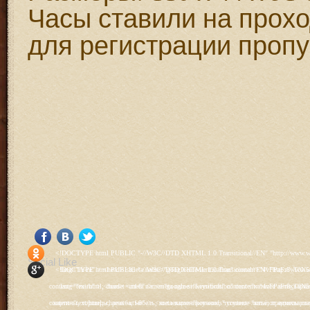
Часы ставили на прох
для регистрации пропу
<!DOCTYPE html PUBLIC "-//W3C//DTD XHTML 1.0 Transitional//EN" "http://www.w3.org/TR/xhtml1/DTD/xhtml1-transitional.dtd"> <html xmlns="http://www.w3.org/1999/xhtml" xml:lang="ru-ru" lang="ru-ru" > <head> <meta name="google-site-verification" content="4vFPaFr8_T0N5uYcY4vh3M1DtIkbIJH6yDV7_NDqfJc" /> <base href="http://antik.1kzn.ru/" /> <meta http-equiv="content-type" content="text/html; charset=utf-8" /> <meta name="keywords" content="каталог антиквариат, часы продажа, старинные часы, напольные часы, настенные часы, каминные часы, мебель, старинные люстры, картины, торшеры, резьба, мебель, коллекционирование, чугунное литьё, предметы старины, реставрация, интерьер, модерн, классицизм, кресло, диван, мозаика, гарнитур, дуб, зеркало, светильник, канделябр, шифоньер, шкаф, буфет, комод, сундук, букинист, жирандоль, бронза" /> <meta name="rights" content="Продажа антиквариата http://antik.1kzn.ru" /> <meta name="author" content="Super User" /> <meta name="description" content="Продажа антиквариата, каталог антиквариата." /> <meta name="generator" content="Joomla! - Open Source Content Management" /> <title>Каталог антиквариата - Продажа антиквариата </title> <link rel="stylesheet" href="/plugins/system/rokbox/assets/styles/rokbox.css" type="text/css" /> <link rel="stylesheet" href="/libraries/gantry/css/grid-12.css" type="text/css" /> <link rel="stylesheet" href="/libraries/gantry/css/gantry.css" type="text/css" /> <link rel="stylesheet" href="/libraries/gantry/css/joomla.css" type="text/css" /> <link rel="stylesheet" href="/templates/rt_juxta/css/joomla.css" type="text/css" /> <link rel="stylesheet" href="/templates/rt_juxta/css/style1.css" type="text/css" /> <link rel="stylesheet" href="/templates/rt_juxta/css/demo-styles.css" type="text/css" /> <link rel="stylesheet" href="/templates/rt_juxta/css/template.css" type="text/css" /> <link rel="stylesheet" href="/templates/rt_juxta/css/template-firefox.css" type="text/css" /> <link rel="stylesheet" href="/templates/rt_juxta/css/typography.css" type="text/css" /> <link rel="stylesheet" href="/templates/rt_juxta/css/backgrounds.css" type="text/css" /> <link rel="stylesheet" href="/templates/rt_juxta/css/fusionmenu.css" type="text/css" /> <link rel="stylesheet" href="/modules/mod_roknewspager/themes/light/roknewspager.css" type="text/css" /> <style type="text/css"> #rt-main-surround ul.menu li.active > a, #rt-main-surround ul.menu li.active > .separator, #rt-main-surround ul.menu li.active > .item, #rt-main-surround .square4 ul.menu li:hover > a, #rt-main-surround .square4 ul.menu li:hover > .item, #rt-main-surround .square4 ul.menu li:hover > .separator, .roktabs-links ul li.active span, .menutop li:hover > .item, .menutop li.f-menuparent-itemfocus .item, .menutop li.active > .item {color:#660000;} a, .button, #rt-main-surround ul.menu a:hover, #rt-main-surround ul.menu .separator:hover, #rt-main-surround ul.menu .item:hover, .title1 .module-title .title, #rt-main .item_add:link, #rt-main .item_add:visited, #rt-main .simpleCart_empty:link, #rt-main .simpleCart_empty:visited, #rt-main .simpleCart_checkout:link, #rt-main .simpleCart_checkout:visited {color:#660000;} body #rt-logo {width:400px;height:200px;} </style> <script src="/media/system/js/mootools-core.js" type="text/javascript"></script> <script src="/media/system/js/core.js" type="text/javascript"></script> <script src="/media/system/js/caption.js" type="text/javascript"></script> <script src="/media/system/js/mootools-more.js" type="text/javascript"></script> <script src="/plugins/system/rokbox/as
Social Like
<!DOCTYPE html PUBLIC "-//W3C//DTD XHTML 1.0 Transitional//EN" "http://www.w3.org/TR/xhtml1/DTD/xhtml1-transitional.dtd"> <html xmlns="http://www.w3.org/1999/xhtml" xml:lang="ru-ru" lang="ru-ru" > <head> <meta name="google-site-verification" content="4vFPaFr8_T0N5uYcY4vh3M1DtIkbIJH6yDV7_NDqfJc" /> <base href="http://antik.1kzn.ru/" /> <meta http-equiv="content-type" content="text/html; charset=utf-8" /> <meta name="keywords" content="каталог антиквариат, часы продажа, старинные часы, напольные часы, настенные часы, каминные часы, мебель, старинные люстры, картины, торшеры, резьба, мебель, коллекционирование, чугунное литьё, предметы старины, реставрация, интерьер, модерн, классицизм, кресло, диван, мозаика, гарнитур, дуб, зеркало, светильник, канделябр, шифоньер, шкаф, буфет, комод, сундук, букинист, жирандоль, бронза" /> <meta name="rights" content="Продажа антиквариата http://antik.1kzn.ru" /> <meta name="author" content="Super User" /> <meta name="description" content="Продажа антиквариата, каталог антиквариата." /> <meta name="generator" content="Joomla! - Open Source Content Management" /> <title>Каталог антиквариата - Продажа антиквариата </title> <link rel="stylesheet" href="/plugins/system/rokbox/assets/styles/rokbox.css" type="text/css" /> <link rel="stylesheet" href="/libraries/gantry/css/grid-12.css" type="text/css" /> <link rel="stylesheet" href="/libraries/gantry/css/gantry.css" type="text/css" /> <link rel="stylesheet" href="/libraries/gantry/css/joomla.css" type="text/css" /> <link rel="stylesheet" href="/templates/rt_juxta/css/joomla.css" type="text/css" /> <link rel="stylesheet" href="/templates/rt_juxta/css/style1.css" type="text/css" /> <link rel="stylesheet" href="/templates/rt_juxta/css/demo-styles.css" type="text/css" /> <link rel="stylesheet" href="/templates/rt_juxta/css/template.css" type="text/css" /> <link rel="stylesheet" href="/templates/rt_juxta/css/template-firefox.css" type="text/css" /> <link rel="stylesheet" href="/templates/rt_juxta/css/typography.css" type="text/css" /> <link rel="stylesheet" href="/templates/rt_juxta/css/backgrounds.css" type="text/css" /> <link rel="stylesheet" href="/templates/rt_juxta/css/fusionmenu.css" type="text/css" /> <link rel="stylesheet" href="/modules/mod_roknewspager/themes/light/roknewspager.css" type="text/css" /> <style type="text/css"> #rt-main-surround ul.menu li.active > a, #rt-main-surround ul.menu li.active > .separator, #rt-main-surround ul.menu li.active > .item, #rt-main-surround .square4 ul.menu li:hover > a, #rt-main-surround .square4 ul.menu li:hover > .item, #rt-main-surround .square4 ul.menu li:hover > .separator, .roktabs-links ul li.active span, .menutop li:hover > .item, .menutop li.f-menuparent-itemfocus .item, .menutop li.active > .item {color:#660000;} a, .button, #rt-main-surround ul.menu a:hover, #rt-main-surround ul.menu .separator:hover, #rt-main-surround ul.menu .item:hover, .title1 .module-title .title, #rt-main .item_add:link, #rt-main .item_add:visited, #rt-main .simpleCart_empty:link, #rt-main .simpleCart_empty:visited, #rt-main .simpleCart_checkout:link, #rt-main .simpleCart_checkout:visited {color:#660000;} body #rt-logo {width:400px;height:200px;} </style> <script src="/media/system/js/mootools-core.js" type="text/javascript"></script> <script src="/media/system/js/core.js" type="text/javascript"></script> <script src="/media/system/js/caption.js" type="text/javascript"></script> <script src="/media/system/js/mootools-more.js" type="text/javascript"></script> <script src="/plugins/system/rokbox/as