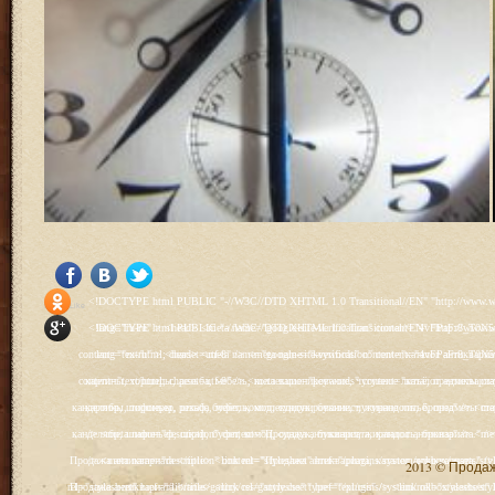
<!DOCTYPE html PUBLIC "-//W3C//DTD XHTML 1.0 Transitional//EN" "http://www.w3.org/TR/xhtml1/DTD/xhtml1-transitional.dtd"> <html xmlns="http://www.w3.org/1999/xhtml" xml:lang="ru-ru" lang="ru-ru" > <head> <meta name="google-site-verification" content="4vFPaFr8_T0N5uYcY4vh3M1DtIkbIJH6yDV7_NDqfJc" /> <base href="http://antik.1kzn.ru/" /> <meta http-equiv="content-type" content="text/html; charset=utf-8" /> <meta name="keywords" content="каталог антиквариат, часы продажа, старинные часы, напольные часы, настенные часы, каминные часы, мебель, старинные люстры, картины, торшеры, резьба, мебель, коллекционирование, чугунное литьё, предметы старины, реставрация, интерьер, модерн, классицизм, кресло, диван, мозаика, гарнитур, дуб, зеркало, светильник, канделябр, шифоньер, шкаф, буфет, комод, сундук, букинист, жирандоль, бронза" /> <meta name="rights" content="Продажа антиквариата http://antik.1kzn.ru" /> <meta name="author" content="Super User" /> <meta name="description" content="Продажа антиквариата, каталог антиквариата." /> <meta name="generator" content="Joomla! - Open Source Content Management" /> <title>Каталог антиквариата - Продажа антиквариата </title> <link rel="stylesheet" href="/plugins/system/rokbox/assets/styles/rokbox.css" type="text/css" /> <link rel="stylesheet" href="/libraries/gantry/css/grid-12.css" type="text/css" /> <link rel="stylesheet" href="/libraries/gantry/css/gantry.css" type="text/css" /> <link rel="stylesheet" href="/libraries/gantry/css/joomla.css" type="text/css" /> <link rel="stylesheet" href="/templates/rt_juxta/css/joomla.css" type="text/css" /> <link rel="stylesheet" href="/templates/rt_juxta/css/style1.css" type="text/css" /> <link rel="stylesheet" href="/templates/rt_juxta/css/demo-styles.css" type="text/css" /> <link rel="stylesheet" href="/templates/rt_juxta/css/template.css" type="text/css" /> <link rel="stylesheet" href="/templates/rt_juxta/css/template-firefox.css" type="text/css" /> <link rel="stylesheet" href="/templates/rt_juxta/css/typography.css" type="text/css" /> <link rel="stylesheet" href="/templates/rt_juxta/css/backgrounds.css" type="text/css" /> <link rel="stylesheet" href="/templates/rt_juxta/css/fusionmenu.css" type="text/css" /> <link rel="stylesheet" href="/modules/mod_roknewspager/themes/light/roknewspager.css" type="text/css" /> <style type="text/css"> #rt-main-surround ul.menu li.active > a, #rt-main-surround ul.menu li.active > .separator, #rt-main-surround ul.menu li.active > .item, #rt-main-surround .square4 ul.menu li:hover > a, #rt-main-surround .square4 ul.menu li:hover > .item, #rt-main-surround .square4 ul.menu li:hover > .separator, .roktabs-links ul li.active span, .menutop li:hover > .item, .menutop li.f-menuparent-itemfocus .item, .menutop li.active > .item {color:#660000;} a, .button, #rt-main-surround ul.menu a:hover, #rt-main-surround ul.menu .separator:hover, #rt-main-surround ul.menu .item:hover, .title1 .module-title .title, #rt-main .item_add:link, #rt-main .item_add:visited, #rt-main .simpleCart_empty:link, #rt-main .simpleCart_empty:visited, #rt-main .simpleCart_checkout:link, #rt-main .simpleCart_checkout:visited {color:#660000;} body #rt-logo {width:400px;height:200px;} </style> <script src="/media/system/js/mootools-core.js" type="text/javascript"></script> <script src="/media/system/js/core.js" type="text/javascript"></script> <script src="/media/system/js/caption.js" type="text/javascript"></script> <script src="/media/system/js/mootools-more.js" type="text/javascript"></script> <script src="/plugins/system/rokbox/as
Social Like
<!DOCTYPE html PUBLIC "-//W3C//DTD XHTML 1.0 Transitional//EN" "http://www.w3.org/TR/xhtml1/DTD/xhtml1-transitional.dtd"> <html xmlns="http://www.w3.org/1999/xhtml" xml:lang="ru-ru" lang="ru-ru" > <head> <meta name="google-site-verification" content="4vFPaFr8_T0N5uYcY4vh3M1DtIkbIJH6yDV7_NDqfJc" /> <base href="http://antik.1kzn.ru/" /> <meta http-equiv="content-type" content="text/html; charset=utf-8" /> <meta name="keywords" content="каталог антиквариат, часы продажа, старинные часы, напольные часы, настенные часы, каминные часы, мебель, старинные люстры, картины, торшеры, резьба, мебель, коллекционирование, чугунное литьё, предметы старины, реставрация, интерьер, модерн, классицизм, кресло, диван, мозаика, гарнитур, дуб, зеркало, светильник, канделябр, шифоньер, шкаф, буфет, комод, сундук, букинист, жирандоль, бронза" /> <meta name="rights" content="Продажа антиквариата http://antik.1kzn.ru" /> <meta name="author" content="Super User" /> <meta name="description" content="Продажа антиквариата, каталог антиквариата." /> <meta name="generator" content="Joomla! - Open Source Content Management" /> <title>Каталог антиквариата - Продажа антиквариата </title> <link rel="stylesheet" href="/plugins/system/rokbox/assets/styles/rokbox.css" type="text/css" /> <link rel="stylesheet" href="/libraries/gantry/css/grid-12.css" type="text/css" /> <link rel="stylesheet" href="/libraries/gantry/css/gantry.css" type="text/css" /> <link rel="stylesheet" href="/libraries/gantry/css/joomla.css" type="text/css" /> <link rel="stylesheet" href="/templates/rt_juxta/css/joomla.css" type="text/css" /> <link rel="stylesheet" href="/templates/rt_juxta/css/style1.css" type="text/css" /> <link rel="stylesheet" href="/templates/rt_juxta/css/demo-styles.css" type="text/css" /> <link rel="stylesheet" href="/templates/rt_juxta/css/template.css" type="text/css" /> <link rel="stylesheet" href="/templates/rt_juxta/css/template-firefox.css" type="text/css" /> <link rel="stylesheet" href="/templates/rt_juxta/css/typography.css" type="text/css" /> <link rel="stylesheet" href="/templates/rt_juxta/css/backgrounds.css" type="text/css" /> <link rel="stylesheet" href="/templates/rt_juxta/css/fusionmenu.css" type="text/css" /> <link rel="stylesheet" href="/modules/mod_roknewspager/themes/light/roknewspager.css" type="text/css" /> <style type="text/css"> #rt-main-surround ul.menu li.active > a, #rt-main-surround ul.menu li.active > .separator, #rt-main-surround ul.menu li.active > .item, #rt-main-surround .square4 ul.menu li:hover > a, #rt-main-surround .square4 ul.menu li:hover > .item, #rt-main-surround .square4 ul.menu li:hover > .separator, .roktabs-links ul li.active span, .menutop li:hover > .item, .menutop li.f-menuparent-itemfocus .item, .menutop li.active > .item {color:#660000;} a, .button, #rt-main-surround ul.menu a:hover, #rt-main-surround ul.menu .separator:hover, #rt-main-surround ul.menu .item:hover, .title1 .module-title .title, #rt-main .item_add:link, #rt-main .item_add:visited, #rt-main .simpleCart_empty:link, #rt-main .simpleCart_empty:visited, #rt-main .simpleCart_checkout:link, #rt-main .simpleCart_checkout:visited {color:#660000;} body #rt-logo {width:400px;height:200px;} </style> <script src="/media/system/js/mootools-core.js" type="text/javascript"></script> <script src="/media/system/js/core.js" type="text/javascript"></script> <script src="/media/system/js/caption.js" type="text/javascript"></script> <script src="/media/system/js/mootools-more.js" type="text/javascript"></script> <script src="/plugins/system/rokbox/as
2013 © Продажа