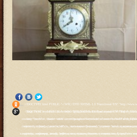
<!DOCTYPE html PUBLIC "-//W3C//DTD XHTML 1.0 Transitional//EN" "http://www.w3.org/TR/xhtml1/DTD/xhtml1-transitional.dtd"> <html xmlns="http://www.w3.org/1999/xhtml" xml:lang="ru-ru" lang="ru-ru" > <head> <meta name="google-site-verification" content="4vFPaFr8_T0N5uYcY4vh3M1DtIkbIJH6yDV7_NDqfJc" /> <base href="http://antik.1kzn.ru/" /> <meta http-equiv="content-type" content="text/html; charset=utf-8" /> <meta name="keywords" content="каталог антиквариат, часы продажа, старинные часы, напольные часы, настенные часы, каминные часы, мебель, старинные люстры, картины, торшеры, резьба, мебель, коллекционирование, чугунное литьё, предметы старины, реставрация, интерьер, модерн, классицизм, кресло, диван, мозаика, гарнитур, дуб, зеркало, светильник, канделябр, шифоньер, шкаф, буфет, комод, сундук, букинист, жирандоль, бронза" /> <meta name="rights" content="Продажа антиквариата http://antik.1kzn.ru" /> <meta name="author" content="Super User" /> <meta name="description" content="Продажа антиквариата, каталог антиквариата." /> <meta name="generator" content="Joomla! - Open Source Content Management" /> <title>Каталог антиквариата - Продажа антиквариата </title> <link rel="stylesheet" href="/plugins/system/rokbox/assets/styles/rokbox.css" type="text/css" /> <link rel="stylesheet" href="/libraries/gantry/css/grid-12.css" type="text/css" /> <link rel="stylesheet" href="/libraries/gantry/css/gantry.css" type="text/css" /> <link rel="stylesheet" href="/libraries/gantry/css/joomla.css" type="text/css" /> <link rel="stylesheet" href="/templates/rt_juxta/css/joomla.css" type="text/css" /> <link rel="stylesheet" href="/templates/rt_juxta/css/style1.css" type="text/css" /> <link rel="stylesheet" href="/templates/rt_juxta/css/demo-styles.css" type="text/css" /> <link rel="stylesheet" href="/templates/rt_juxta/css/template.css" type="text/css" /> <link rel="stylesheet" href="/templates/rt_juxta/css/template-firefox.css" type="text/css" /> <link rel="stylesheet" href="/templates/rt_juxta/css/typography.css" type="text/css" /> <link rel="stylesheet" href="/templates/rt_juxta/css/backgrounds.css" type="text/css" /> <link rel="stylesheet" href="/templates/rt_juxta/css/fusionmenu.css" type="text/css" /> <link rel="stylesheet" href="/modules/mod_roknewspager/themes/light/roknewspager.css" type="text/css" /> <style type="text/css"> #rt-main-surround ul.menu li.active > a, #rt-main-surround ul.menu li.active > .separator, #rt-main-surround ul.menu li.active > .item, #rt-main-surround .square4 ul.menu li:hover > a, #rt-main-surround .square4 ul.menu li:hover > .item, #rt-main-surround .square4 ul.menu li:hover > .separator, .roktabs-links ul li.active span, .menutop li:hover > .item, .menutop li.f-menuparent-itemfocus .item, .menutop li.active > .item {color:#660000;} a, .button, #rt-main-surround ul.menu a:hover, #rt-main-surround ul.menu .separator:hover, #rt-main-surround ul.menu .item:hover, .title1 .module-title .title, #rt-main .item_add:link, #rt-main .item_add:visited, #rt-main .simpleCart_empty:link, #rt-main .simpleCart_empty:visited, #rt-main .simpleCart_checkout:link, #rt-main .simpleCart_checkout:visited {color:#660000;} body #rt-logo {width:400px;height:200px;} </style> <script src="/media/system/js/mootools-core.js" type="text/javascript"></script> <script src="/media/system/js/core.js" type="text/javascript"></script> <script src="/media/system/js/caption.js" type="text/javascript"></script> <script src="/media/system/js/mootools-more.js" type="text/javascript"></script> <script src="/plugins/system/rokbox/as
Social Like
<!DOCTYPE html PUBLIC "-//W3C//DTD XHTML 1.0 Transitional//EN" "http://www.w3.org/TR/xhtml1/DTD/xhtml1-transitional.dtd"> <html xmlns="http://www.w3.org/1999/xhtml" xml:lang="ru-ru" lang="ru-ru" > <head> <meta name="google-site-verification" content="4vFPaFr8_T0N5uYcY4vh3M1DtIkbIJH6yDV7_NDqfJc" /> <base href="http://antik.1kzn.ru/" /> <meta http-equiv="content-type" content="text/html; charset=utf-8" /> <meta name="keywords" content="каталог антиквариат, часы продажа, старинные часы, напольные часы, настенные часы, каминные часы, мебель, старинные люстры, картины, торшеры, резьба, мебель, коллекционирование, чугунное литьё, предметы старины, реставрация, интерьер, модерн, классицизм, кресло, диван, мозаика, гарнитур, дуб, зеркало, светильник, канделябр, шифоньер, шкаф, буфет, комод, сундук, букинист, жирандоль, бронза" /> <meta name="rights" content="Продажа антиквариата http://antik.1kzn.ru" /> <meta name="author" content="Super User" /> <meta name="description" content="Продажа антиквариата, каталог антиквариата." /> <meta name="generator" content="Joomla! - Open Source Content Management" /> <title>Каталог антиквариата - Продажа антиквариата </title> <link rel="stylesheet" href="/plugins/system/rokbox/assets/styles/rokbox.css" type="text/css" /> <link rel="stylesheet" href="/libraries/gantry/css/grid-12.css" type="text/css" /> <link rel="stylesheet" href="/libraries/gantry/css/gantry.css" type="text/css" /> <link rel="stylesheet" href="/libraries/gantry/css/joomla.css" type="text/css" /> <link rel="stylesheet" href="/templates/rt_juxta/css/joomla.css" type="text/css" /> <link rel="stylesheet" href="/templates/rt_juxta/css/style1.css" type="text/css" /> <link rel="stylesheet" href="/templates/rt_juxta/css/demo-styles.css" type="text/css" /> <link rel="stylesheet" href="/templates/rt_juxta/css/template.css" type="text/css" /> <link rel="stylesheet" href="/templates/rt_juxta/css/template-firefox.css" type="text/css" /> <link rel="stylesheet" href="/templates/rt_juxta/css/typography.css" type="text/css" /> <link rel="stylesheet" href="/templates/rt_juxta/css/backgrounds.css" type="text/css" /> <link rel="stylesheet" href="/templates/rt_juxta/css/fusionmenu.css" type="text/css" /> <link rel="stylesheet" href="/modules/mod_roknewspager/themes/light/roknewspager.css" type="text/css" /> <style type="text/css"> #rt-main-surround ul.menu li.active > a, #rt-main-surround ul.menu li.active > .separator, #rt-main-surround ul.menu li.active > .item, #rt-main-surround .square4 ul.menu li:hover > a, #rt-main-surround .square4 ul.menu li:hover > .item, #rt-main-surround .square4 ul.menu li:hover > .separator, .roktabs-links ul li.active span, .menutop li:hover > .item, .menutop li.f-menuparent-itemfocus .item, .menutop li.active > .item {color:#660000;} a, .button, #rt-main-surround ul.menu a:hover, #rt-main-surround ul.menu .separator:hover, #rt-main-surround ul.menu .item:hover, .title1 .module-title .title, #rt-main .item_add:link, #rt-main .item_add:visited, #rt-main .simpleCart_empty:link, #rt-main .simpleCart_empty:visited, #rt-main .simpleCart_checkout:link, #rt-main .simpleCart_checkout:visited {color:#660000;} body #rt-logo {width:400px;height:200px;} </style> <script src="/media/system/js/mootools-core.js" type="text/javascript"></script> <script src="/media/system/js/core.js" type="text/javascript"></script> <script src="/media/system/js/caption.js" type="text/javascript"></script> <script src="/media/system/js/mootools-more.js" type="text/javascript"></script> <script src="/plugins/system/rokbox/as