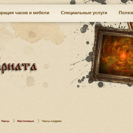
врация часов и мебели
Специальные услуги
Полез
Часы
Настенные
Часы-ходики