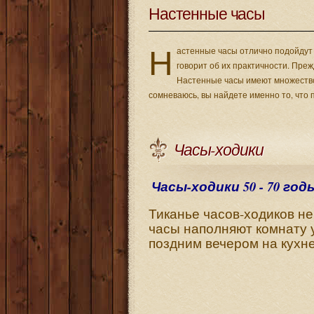
Настенные часы
Н
астенные часы отлично подойдут 
говорит об их практичности. Пре
Настенные часы имеют множество и
сомневаюсь, вы найдете именно то, что 
Часы-ходики
Часы-ходики 50 - 70 год
Тиканье часов-ходиков не
часы наполняют комнату 
поздним вечером на кухне