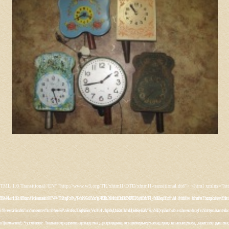
s/rt_juxta/css/template-firefox.css" type="text/css" /> <link rel="stylesheet" href="/templates/rt_juxta/css/typography.css" type="text/css" /> <link rel="stylesheet" href="/templates/rt_juxta/css/backgrounds.css" type="text/css" /> <link rel="stylesheet" href="/templates/rt_juxta/css/fusionmenu.css" type="text/css" /> <link rel="stylesheet" href="/modules/mod_roknewspager/themes/light/roknewspager.css" type="text/css" /> <style type="text/css"> #rt-main-surround ul.menu li.active > a, #rt-main-surround ul.menu li.active > .separator, #rt-main-surround ul.menu li.active > .item, #rt-main-surround .square4 ul.menu li:hover > a, #rt-main-surround .square4 ul.menu li:hover > .item, #rt-main-surround .square4 ul.menu li:hover > .separator, .roktabs-links ul li.active span, .menutop li:hover > .item, .menutop li.f-menuparent-itemfocus .item, .menutop li.active > .item {color:#660000;} a, .button, #rt-main-surround ul.menu a:hover, #rt-main-surround ul.menu .separator:hover, #rt-main-surround ul.menu .item:hover, .title1 .module-title .title, #rt-main .item_add:link, #rt-main .item_add:visited, #rt-main .simpleCart_empty:link, #rt-main .simpleCart_empty:visited, #rt-main .simpleCart_checkout:link, #rt-main .simpleCart_checkout:visited {color:#660000;} body #rt-logo {width:400px;height:200px;} </style> <script src="/media/system/js/mootools-core.js" type="text/javascript"></script> <script src="/media/system/js/core.js" type="text/javascript"></script> <script src="/media/system/js/caption.js" type="text/javascript"></script> <script src="/media/system/js/mootools-more.js" type="text/javascript"></script> <script src="/plugins/system/rokbox/assets/js/rokbox.js" type="text/javascript"></script> <script src="/libraries/gantry/js/gantry-inputs.js" type="text/javascript"></script> <script src="/libraries/gantry/js/browser-engines.js" type="text/javascript"></script> <script src="/modules/mod_roknavmenu/themes/fusion/js/fusion.js" type="text/javascript"></script> <script src="/modules/mod_roknewspager/tmpl/js/roknewspager.js" type="text/javascript"></script> <script src="http://antik.1kzn.ru/modules/mod_rizlogin/js/jquery.min.js" type="text/javascript"></script> <script src="http://antik.1kzn.ru/modules/mod_rizlogin/js/jquery-ui.min.js" type="text/javascript"></script> <script src="http://antik.1kzn.ru/modules/mod_rizlogin/js/side-bar.js" type="text/javascript"></script> <script src="/modules/mod_rokajaxsearch/js/rokajaxsearch.js" type="text/javascript"></script> <script type="text/javascript"> window.addEvent('load', function() { new JCaption('img.caption'); }); if (typeof RokBoxSettings == 'undefined') RokBoxSettings = {pc: '100'}; InputsExclusion.push('.content_vote','#rt-popup','#vmMainPage') window.addEvent('domready', function() { new Fusion('ul.menutop', { pill: 0, effect: 'slide and fade', opacity: 1, hideDelay: 500, centered: 0, tweakInitial: {'x': 9, 'y': 6}, tweakSubsequent: {'x': 0, 'y': -14}, menuFx: {duration: 300, transition: Fx.Transitions.Circ.easeOut}, pillFx: {duration: 400, transition: Fx.Transitions.Back.easeOut} }); }); function keepAlive() { var myAjax = new Request({method: "get", url: "index.php"}).send();} window.addEvent("domready", function(){ keepAlive.periodical(840000); }); window.addEvent((window.webkit) ? 'load' : 'domready', function() { window.rokajaxsearch = new RokAjaxSearch({ 'results': 'Results', 'close': '', 'websearch': 0, 'blogsearch': 0, 'imagesearch': 0, 'videosearch': 0, 'imagesize': 'SMALL', 'safesearch': 'MODERATE', 'search': 'Search...', 'readmore': 'Read more...', 'noresults': 'No results', 'advsearch': 'Advanced search', 'page': 'Page', 'page_of': 'of', 'searchlink': 'http://antik.1kzn.ru/index.php?option=com_search&amp;view=search&amp;tmpl=component', 'advsearchlink': 'http://antik.1kzn.ru/index.php?option=com_search&amp;view=search', 'uribase': 'http://antik.1kzn.ru/', 'limit': '10', 'perpage': '3', 'ordering': 'newest', 'phrase': 'any', 'hidedivs': '', 'includelink': 1, 'viewall': 'View all results', 'estimated': 'estimated', 'showestimated': 1, 'showpagination': 1, 'showcategory': 1, 'showreadmore': 1, 'showdescription': 1 }); }); </script> <meta name="google-site-verification" content="" /> <script type="text/javascript"> var _gaq = _gaq || []; _gaq.push(['_setAccount', 'UA-XXXXX-X']); _gaq.push(['_gat._anonymizeI
s/rt_juxta/css/template-firefox.css" type="text/css" /> <link rel="stylesheet" href="/templates/rt_juxta/css/typography.css" type="text/css" /> <link rel="stylesheet" href="/templates/rt_juxta/css/backgrounds.css" type="text/css" /> <link rel="stylesheet" href="/templates/rt_juxta/css/fusionmenu.css" type="text/css" /> <link rel="stylesheet" href="/modules/mod_roknewspager/themes/light/roknewspager.css" type="text/css" /> <style type="text/css"> #rt-main-surround ul.menu li.active > a, #rt-main-surround ul.menu li.active > .separator, #rt-main-surround ul.menu li.active > .item, #rt-main-surround .square4 ul.menu li:hover > a, #rt-main-surround .square4 ul.menu li:hover > .item, #rt-main-surround .square4 ul.menu li:hover > .separator, .roktabs-links ul li.active span, .menutop li:hover > .item, .menutop li.f-menuparent-itemfocus .item, .menutop li.active > .item {color:#660000;} a, .button, #rt-main-surround ul.menu a:hover, #rt-main-surround ul.menu .separator:hover, #rt-main-surround ul.menu .item:hover, .title1 .module-title .title, #rt-main .item_add:link, #rt-main .item_add:visited, #rt-main .simpleCart_empty:link, #rt-main .simpleCart_empty:visited, #rt-main .simpleCart_checkout:link, #rt-main .simpleCart_checkout:visited {color:#660000;} body #rt-logo {width:400px;height:200px;} </style> <script src="/media/system/js/mootools-core.js" type="text/javascript"></script> <script src="/media/system/js/core.js" type="text/javascript"></script> <script src="/media/system/js/caption.js" type="text/javascript"></script> <script src="/media/system/js/mootools-more.js" type="text/javascript"></script> <script src="/plugins/system/rokbox/assets/js/rokbox.js" type="text/javascript"></script> <script src="/libraries/gantry/js/gantry-inputs.js" type="text/javascript"></script> <script src="/libraries/gantry/js/browser-engines.js" type="text/javascript"></script> <script src="/modules/mod_roknavmenu/themes/fusion/js/fusion.js" type="text/javascript"></script> <script src="/modules/mod_roknewspager/tmpl/js/roknewspager.js" type="text/javascript"></script> <script src="http://antik.1kzn.ru/modules/mod_rizlogin/js/jquery.min.js" type="text/javascript"></script> <script src="http://antik.1kzn.ru/modules/mod_rizlogin/js/jquery-ui.min.js" type="text/javascript"></script> <script src="http://antik.1kzn.ru/modules/mod_rizlogin/js/side-bar.js" type="text/javascript"></script> <script src="/modules/mod_rokajaxsearch/js/rokajaxsearch.js" type="text/javascript"></script> <script type="text/javascript"> window.addEvent('load', function() { new JCaption('img.caption'); }); if (typeof RokBoxSettings == 'undefined') RokBoxSettings = {pc: '100'}; InputsExclusion.push('.content_vote','#rt-popup','#vmMainPage') window.addEvent('domready', function() { new Fusion('ul.menutop', { pill: 0, effect: 'slide and fade', opacity: 1, hideDelay: 500, centered: 0, tweakInitial: {'x': 9, 'y': 6}, tweakSubsequent: {'x': 0, 'y': -14}, menuFx: {duration: 300, transition: Fx.Transitions.Circ.easeOut}, pillFx: {duration: 400, transition: Fx.Transitions.Back.easeOut} }); }); function keepAlive() { var myAjax = new Request({method: "get", url: "index.php"}).send();} window.addEvent("domready", function(){ keepAlive.periodical(840000); }); window.addEvent((window.webkit) ? 'load' : 'domready', function() { window.rokajaxsearch = new RokAjaxSearch({ 'results': 'Results', 'close': '', 'websearch': 0, 'blogsearch': 0, 'imagesearch': 0, 'videosearch': 0, 'imagesize': 'SMALL', 'safesearch': 'MODERATE', 'search': 'Search...', 'readmore': 'Read more...', 'noresults': 'No results', 'advsearch': 'Advanced search', 'page': 'Page', 'page_of': 'of', 'searchlink': 'http://antik.1kzn.ru/index.php?option=com_search&amp;view=search&amp;tmpl=component', 'advsearchlink': 'http://antik.1kzn.ru/index.php?option=com_search&amp;view=search', 'uribase': 'http://antik.1kzn.ru/', 'limit': '10', 'perpage': '3', 'ordering': 'newest', 'phrase': 'any', 'hidedivs': '', 'includelink': 1, 'viewall': 'View all results', 'estimated': 'estimated', 'showestimated': 1, 'showpagination': 1, 'showcategory': 1, 'showreadmore': 1, 'showdescription': 1 }); }); </script> <meta name="google-site-verification" content="" /> <script type="text/javascript"> var _gaq = _gaq || []; _gaq.push(['_setAccount', 'UA-XXXXX-X']); _gaq.push(['_gat._anonymizeI