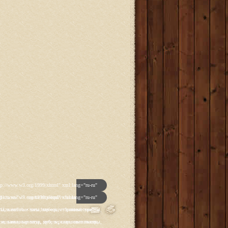
p']); _gaq.push(['_trackPageview']); (function() { var ga = document.createElement('script'); ga.type = 'text/javascript'; ga.async = true; ga.src = ('https:' == document.location.protocol ? 'https://ssl' : 'http://www') + '.google-analytics.com/ga.js'; var s = document.getElementsByTagName('script')[0]; s.parentNode.insertBefore(ga, s); })(); </script> </head> <body class="backgroundlevel-high backgroundstyle-style1 bodylevel-high cssstyle-style1 font-family-georgia font-size-is-default menu-type-fusionmenu col12 option-com-content menu-glavnaya "> <div id="rt-mainbg-overlay"> <div class="rt-surround-wrap"><div class="rt-surround"><div class="rt-surround2"><div class="rt-surround3"> <div class="rt-container"> <div id="rt-header-wrap"><div id="rt-header-wrap2"> <div id="rt-header-graphic"> <div class="rt-header-padding"> <div id="rt-header"> <div class="rt-grid-12 rt-alpha rt-omega"> <div class="rt-block"> <a href="/" id="rt-logo"></a> </div> </div> <div class="clear"></div> </div> <div id="rt-navigation"><div id="rt-navigation2"><div id="rt-navigation3"> <div class="nopill"> <ul class="menutop level1 " > <li class="item108 active root" > <a class="orphan item bullet" href="/" > <span> Главная </span> </a> </li> <li class="item109 parent root" > <a class="daddy item bullet" href="/katalog-antikvariata" > <span> Каталог </span> </a> <div class="fusion-submenu-wrapper level2"> <div class="drop-top"></div> <ul class="level2"> <li class="item123 parent" > <a class="daddy item bullet" href="/katalog-antikvariata/chasy" > <span> Часы </span> </a> <div class="fusion-submenu-wrapper level3"> <div class="drop-top"></div> <ul class="level3"> <li class="item110" > <a class="orphan item bullet" href="/katalog-antikvariata/chasy/napolnye-chasy" > <span> Напольные </span> </a> </li> <li class="item112" > <a class="orphan item bulle
p']); _gaq.push(['_trackPageview']); (function() { var ga = document.createElement('script'); ga.type = 'text/javascript'; ga.async = true; ga.src = ('https:' == document.location.protocol ? 'https://ssl' : 'http://www') + '.google-analytics.com/ga.js'; var s = document.getElementsByTagName('script')[0]; s.parentNode.insertBefore(ga, s); })(); </script> </head> <body class="backgroundlevel-high backgroundstyle-style1 bodylevel-high cssstyle-style1 font-family-georgia font-size-is-default menu-type-fusionmenu col12 option-com-content menu-glavnaya "> <div id="rt-mainbg-overlay"> <div class="rt-surround-wrap"><div class="rt-surround"><div class="rt-surround2"><div class="rt-surround3"> <div class="rt-container"> <div id="rt-header-wrap"><div id="rt-header-wrap2"> <div id="rt-header-graphic"> <div class="rt-header-padding"> <div id="rt-header"> <div class="rt-grid-12 rt-alpha rt-omega"> <div class="rt-block"> <a href="/" id="rt-logo"></a> </div> </div> <div class="clear"></div> </div> <div id="rt-navigation"><div id="rt-navigation2"><div id="rt-navigation3"> <div class="nopill"> <ul class="menutop level1 " > <li class="item108 active root" > <a class="orphan item bullet" href="/" > <span> Главная </span> </a> </li> <li class="item109 parent root" > <a class="daddy item bullet" href="/katalog-antikvariata" > <span> Каталог </span> </a> <div class="fusion-submenu-wrapper level2"> <div class="drop-top"></div> <ul class="level2"> <li class="item123 parent" > <a class="daddy item bullet" href="/katalog-antikvariata/chasy" > <span> Часы </span> </a> <div class="fusion-submenu-wrapper level3"> <div class="drop-top"></div> <ul class="level3"> <li class="item110" > <a class="orphan item bullet" href="/katalog-antikvariata/chasy/napolnye-chasy" > <span> Напольные </span> </a> </li> <li class="item112" > <a class="orphan item bulle