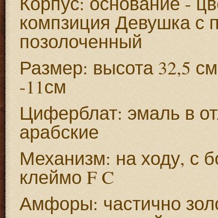
Корпус: основание - ц
компзиция Девушка с п
позолоченный
Размер: высота 32,5 см
-11см
Циферблат: эмаль в о
арабские
Механизм: на ходу, с б
клеймо F C
Амфоры: частично зол