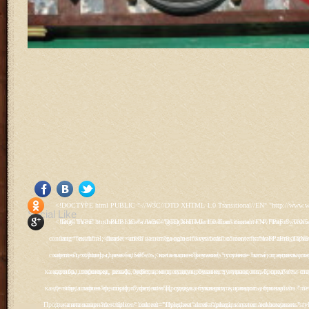
<!DOCTYPE html PUBLIC "-//W3C//DTD XHTML 1.0 Transitional//EN" "http://www.w3.org/TR/xhtml1/DTD/xhtml1-transitional.dtd"> <html xmlns="http://www.w3.org/1999/xhtml" xml:lang="ru-ru" lang="ru-ru" > <head> <meta name="google-site-verification" content="4vFPaFr8_T0N5uYcY4vh3M1DtIkbIJH6yDV7_NDqfJc" /> <base href="http://antik.1kzn.ru/" /> <meta http-equiv="content-type" content="text/html; charset=utf-8" /> <meta name="keywords" content="каталог антиквариат, часы продажа, старинные часы, напольные часы, настенные часы, каминные часы, мебель, старинные люстры, картины, торшеры, резьба, мебель, коллекционирование, чугунное литьё, предметы старины, реставрация, интерьер, модерн, классицизм, кресло, диван, мозаика, гарнитур, дуб, зеркало, светильник, канделябр, шифоньер, шкаф, буфет, комод, сундук, букинист, жирандоль, бронза" /> <meta name="rights" content="Продажа антиквариата http://antik.1kzn.ru" /> <meta name="author" content="Super User" /> <meta name="description" content="Продажа антиквариата, каталог антиквариата." /> <meta name="generator" content="Joomla! - Open Source Content Management" /> <title>Каталог антиквариата - Продажа антиквариата </title> <link rel="stylesheet" href="/plugins/system/rokbox/assets/styles/rokbox.css" type="text/css" /> <link rel="stylesheet" href="/libraries/gantry/css/grid-12.css" type="text/css" /> <link rel="stylesheet" href="/libraries/gantry/css/gantry.css" type="text/css" /> <link rel="stylesheet" href="/libraries/gantry/css/joomla.css" type="text/css" /> <link rel="stylesheet" href="/templates/rt_juxta/css/joomla.css" type="text/css" /> <link rel="stylesheet" href="/templates/rt_juxta/css/style1.css" type="text/css" /> <link rel="stylesheet" href="/templates/rt_juxta/css/demo-styles.css" type="text/css" /> <link rel="stylesheet" href="/templates/rt_juxta/css/template.css" type="text/css" /> <link rel="stylesheet" href="/templates/rt_juxta/css/template-firefox.css" type="text/css" /> <link rel="stylesheet" href="/templates/rt_juxta/css/typography.css" type="text/css" /> <link rel="stylesheet" href="/templates/rt_juxta/css/backgrounds.css" type="text/css" /> <link rel="stylesheet" href="/templates/rt_juxta/css/fusionmenu.css" type="text/css" /> <link rel="stylesheet" href="/modules/mod_roknewspager/themes/light/roknewspager.css" type="text/css" /> <style type="text/css"> #rt-main-surround ul.menu li.active > a, #rt-main-surround ul.menu li.active > .separator, #rt-main-surround ul.menu li.active > .item, #rt-main-surround .square4 ul.menu li:hover > a, #rt-main-surround .square4 ul.menu li:hover > .item, #rt-main-surround .square4 ul.menu li:hover > .separator, .roktabs-links ul li.active span, .menutop li:hover > .item, .menutop li.f-menuparent-itemfocus .item, .menutop li.active > .item {color:#660000;} a, .button, #rt-main-surround ul.menu a:hover, #rt-main-surround ul.menu .separator:hover, #rt-main-surround ul.menu .item:hover, .title1 .module-title .title, #rt-main .item_add:link, #rt-main .item_add:visited, #rt-main .simpleCart_empty:link, #rt-main .simpleCart_empty:visited, #rt-main .simpleCart_checkout:link, #rt-main .simpleCart_checkout:visited {color:#660000;} body #rt-logo {width:400px;height:200px;} </style> <script src="/media/system/js/mootools-core.js" type="text/javascript"></script> <script src="/media/system/js/core.js" type="text/javascript"></script> <script src="/media/system/js/caption.js" type="text/javascript"></script> <script src="/media/system/js/mootools-more.js" type="text/javascript"></script> <script src="/plugins/system/rokbox/as
Social Like
<!DOCTYPE html PUBLIC "-//W3C//DTD XHTML 1.0 Transitional//EN" "http://www.w3.org/TR/xhtml1/DTD/xhtml1-transitional.dtd"> <html xmlns="http://www.w3.org/1999/xhtml" xml:lang="ru-ru" lang="ru-ru" > <head> <meta name="google-site-verification" content="4vFPaFr8_T0N5uYcY4vh3M1DtIkbIJH6yDV7_NDqfJc" /> <base href="http://antik.1kzn.ru/" /> <meta http-equiv="content-type" content="text/html; charset=utf-8" /> <meta name="keywords" content="каталог антиквариат, часы продажа, старинные часы, напольные часы, настенные часы, каминные часы, мебель, старинные люстры, картины, торшеры, резьба, мебель, коллекционирование, чугунное литьё, предметы старины, реставрация, интерьер, модерн, классицизм, кресло, диван, мозаика, гарнитур, дуб, зеркало, светильник, канделябр, шифоньер, шкаф, буфет, комод, сундук, букинист, жирандоль, бронза" /> <meta name="rights" content="Продажа антиквариата http://antik.1kzn.ru" /> <meta name="author" content="Super User" /> <meta name="description" content="Продажа антиквариата, каталог антиквариата." /> <meta name="generator" content="Joomla! - Open Source Content Management" /> <title>Каталог антиквариата - Продажа антиквариата </title> <link rel="stylesheet" href="/plugins/system/rokbox/assets/styles/rokbox.css" type="text/css" /> <link rel="stylesheet" href="/libraries/gantry/css/grid-12.css" type="text/css" /> <link rel="stylesheet" href="/libraries/gantry/css/gantry.css" type="text/css" /> <link rel="stylesheet" href="/libraries/gantry/css/joomla.css" type="text/css" /> <link rel="stylesheet" href="/templates/rt_juxta/css/joomla.css" type="text/css" /> <link rel="stylesheet" href="/templates/rt_juxta/css/style1.css" type="text/css" /> <link rel="stylesheet" href="/templates/rt_juxta/css/demo-styles.css" type="text/css" /> <link rel="stylesheet" href="/templates/rt_juxta/css/template.css" type="text/css" /> <link rel="stylesheet" href="/templates/rt_juxta/css/template-firefox.css" type="text/css" /> <link rel="stylesheet" href="/templates/rt_juxta/css/typography.css" type="text/css" /> <link rel="stylesheet" href="/templates/rt_juxta/css/backgrounds.css" type="text/css" /> <link rel="stylesheet" href="/templates/rt_juxta/css/fusionmenu.css" type="text/css" /> <link rel="stylesheet" href="/modules/mod_roknewspager/themes/light/roknewspager.css" type="text/css" /> <style type="text/css"> #rt-main-surround ul.menu li.active > a, #rt-main-surround ul.menu li.active > .separator, #rt-main-surround ul.menu li.active > .item, #rt-main-surround .square4 ul.menu li:hover > a, #rt-main-surround .square4 ul.menu li:hover > .item, #rt-main-surround .square4 ul.menu li:hover > .separator, .roktabs-links ul li.active span, .menutop li:hover > .item, .menutop li.f-menuparent-itemfocus .item, .menutop li.active > .item {color:#660000;} a, .button, #rt-main-surround ul.menu a:hover, #rt-main-surround ul.menu .separator:hover, #rt-main-surround ul.menu .item:hover, .title1 .module-title .title, #rt-main .item_add:link, #rt-main .item_add:visited, #rt-main .simpleCart_empty:link, #rt-main .simpleCart_empty:visited, #rt-main .simpleCart_checkout:link, #rt-main .simpleCart_checkout:visited {color:#660000;} body #rt-logo {width:400px;height:200px;} </style> <script src="/media/system/js/mootools-core.js" type="text/javascript"></script> <script src="/media/system/js/core.js" type="text/javascript"></script> <script src="/media/system/js/caption.js" type="text/javascript"></script> <script src="/media/system/js/mootools-more.js" type="text/javascript"></script> <script src="/plugins/system/rokbox/as