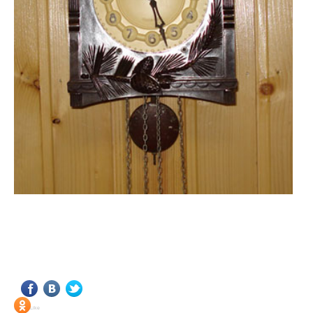
<!DOCTYPE html PUBLIC "-//W3C//DTD XHTML 1.0 Transitional//EN" "http://www.w3.org/TR/xhtml1/DTD/xhtml1-transitional.dtd"> <html xmlns="http://www.w3.org/1999/xhtml" xml:lang="ru-ru" lang="ru-ru" > <head> <meta name="google-site-verification" content="4vFPaFr8_T0N5uYcY4vh3M1DtIkbIJH6yDV7_NDqfJc" /> <base href="http://antik.1kzn.ru/" /> <meta http-equiv="content-type" content="text/html; charset=utf-8" /> <meta name="keywords" content="каталог антиквариат, часы продажа, старинные часы, напольные часы, настенные часы, каминные часы, мебель, старинные люстры, картины, торшеры, резьба, мебель, коллекционирование, чугунное литьё, предметы старины, реставрация, интерьер, модерн, классицизм, кресло, диван, мозаика, гарнитур, дуб, зеркало, светильник, канделябр, шифоньер, шкаф, буфет, комод, сундук, букинист, жирандоль, бронза" /> <meta name="rights" content="Продажа антиквариата http://antik.1kzn.ru" /> <meta name="author" content="Super User" /> <meta name="description" content="Продажа антиквариата, каталог антиквариата." /> <meta name="generator" content="Joomla! - Open Source Content Management" /> <title>Каталог антиквариата - Продажа антиквариата </title> <link rel="stylesheet" href="/plugins/system/rokbox/assets/styles/rokbox.css" type="text/css" /> <link rel="stylesheet" href="/libraries/gantry/css/grid-12.css" type="text/css" /> <link rel="stylesheet" href="/libraries/gantry/css/gantry.css" type="text/css" /> <link rel="stylesheet" href="/libraries/gantry/css/joomla.css" type="text/css" /> <link rel="stylesheet" href="/templates/rt_juxta/css/joomla.css" type="text/css" /> <link rel="stylesheet" href="/templates/rt_juxta/css/style1.css" type="text/css" /> <link rel="stylesheet" href="/templates/rt_juxta/css/demo-styles.css" type="text/css" /> <link rel="stylesheet" href="/templates/rt_juxta/css/template.css" type="text/css" /> <link rel="stylesheet" href="/templates/rt_juxta/css/template-firefox.css" type="text/css" /> <link rel="stylesheet" href="/templates/rt_juxta/css/typography.css" type="text/css" /> <link rel="stylesheet" href="/templates/rt_juxta/css/backgrounds.css" type="text/css" /> <link rel="stylesheet" href="/templates/rt_juxta/css/fusionmenu.css" type="text/css" /> <link rel="stylesheet" href="/modules/mod_roknewspager/themes/light/roknewspager.css" type="text/css" /> <style type="text/css"> #rt-main-surround ul.menu li.active > a, #rt-main-surround ul.menu li.active > .separator, #rt-main-surround ul.menu li.active > .item, #rt-main-surround .square4 ul.menu li:hover > a, #rt-main-surround .square4 ul.menu li:hover > .item, #rt-main-surround .square4 ul.menu li:hover > .separator, .roktabs-links ul li.active span, .menutop li:hover > .item, .menutop li.f-menuparent-itemfocus .item, .menutop li.active > .item {color:#660000;} a, .button, #rt-main-surround ul.menu a:hover, #rt-main-surround ul.menu .separator:hover, #rt-main-surround ul.menu .item:hover, .title1 .module-title .title, #rt-main .item_add:link, #rt-main .item_add:visited, #rt-main .simpleCart_empty:link, #rt-main .simpleCart_empty:visited, #rt-main .simpleCart_checkout:link, #rt-main .simpleCart_checkout:visited {color:#660000;} body #rt-logo {width:400px;height:200px;} </style> <script src="/media/system/js/mootools-core.js" type="text/javascript"></script> <script src="/media/system/js/core.js" type="text/javascript"></script> <script src="/media/system/js/caption.js" type="text/javascript"></script> <script src="/media/system/js/mootools-more.js" type="text/javascript"></script> <script src="/plugins/system/rokbox/assets/js/rokbox.js" type="text/javascript"></script> <script src="/libraries/gantry/js/gantry-inputs.js" type="text/javascript"></script> <script src="/libraries/gantry/js/browser-engines.js" type="text/javascript"></script> <script src="/modules/mod_roknavmenu/themes/fusion/js/fusion.js" type="text/javascript"></script> <script src="/modules/mod_roknewspager/tmpl/js/roknewspager.js" type="text/javascript"></script> <script src="http://antik.1kzn.ru/modules/mod_rizlogin/js/jquery.min.js" type="text/javascript"></script> <script src="http://antik.1kzn.ru/modules/mod_rizlogin/js/jquery-ui.min.js" type="text/javascript"></script> <script src="http://antik.1kzn.ru/modules/mod_rizlogin/js/side-bar.js" type="text/javascript"></script> <script src="/modules/mod_rokajaxsearch/js/rokajaxsearch.js" type="text/javascript"></script> <script type="text/javascript"> window.addEvent('load', function() { new JCaption('img.caption'); }); if (typ
Social Like