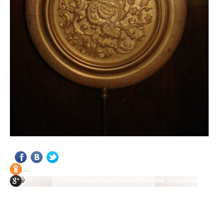
<!DOCTYPE html PUBLIC "-//W3C//DTD XHTML 1.0 Transitional//EN" "http://www.w3.org/TR/xhtml1/DTD/xhtml1-transitional.dtd"> <html xmlns="http://www.w3.org/1999/xhtml" xml:lang="ru-ru" lang="ru-ru" > <head> <meta name="google-site-verification" content="4vFPaFr8_T0N5uYcY4vh3M1DtIkbIJH6yDV7_NDqfJc" /> <base href="http://antik.1kzn.ru/" /> <meta http-equiv="content-type" content="text/html; charset=utf-8" /> <meta name="keywords" content="каталог антиквариат, часы продажа, старинные часы, напольные часы, настенные часы, каминные часы, мебель, старинные люстры, картины, торшеры, резьба, мебель, коллекционирование, чугунное литьё, предметы старины, реставрация, интерьер, модерн, классицизм, кресло, диван, мозаика, гарнитур, дуб, зеркало, светильник, канделябр, шифоньер, шкаф, буфет, комод, сундук, букинист, жирандоль, бронза" /> <meta name="rights" content="Продажа антиквариата http://antik.1kzn.ru" /> <meta name="author" content="Super User" /> <meta name="description" content="Продажа антиквариата, каталог антиквариата." /> <meta name="generator" content="Joomla! - Open Source Content Management" /> <title>Каталог антиквариата - Продажа антиквариата </title> <link rel="stylesheet" href="/plugins/system/rokbox/assets/styles/rokbox.css" type="text/css" /> <link rel="stylesheet" href="/libraries/gantry/css/grid-12.css" type="text/css" /> <link rel="stylesheet" href="/libraries/gantry/css/gantry.css" type="text/css" /> <link rel="stylesheet" href="/libraries/gantry/css/joomla.css" type="text/css" /> <link rel="stylesheet" href="/templates/rt_juxta/css/joomla.css" type="text/css" /> <link rel="stylesheet" href="/templates/rt_juxta/css/style1.css" type="text/css" /> <link rel="stylesheet" href="/templates/rt_juxta/css/demo-styles.css" type="text/css" /> <link rel="stylesheet" href="/templates/rt_juxta/css/template.css" type="text/css" /> <link rel="stylesheet" href="/templates/rt_juxta/css/template-firefox.css" type="text/css" /> <link rel="stylesheet" href="/templates/rt_juxta/css/typography.css" type="text/css" /> <link rel="stylesheet" href="/templates/rt_juxta/css/backgrounds.css" type="text/css" /> <link rel="stylesheet" href="/templates/rt_juxta/css/fusionmenu.css" type="text/css" /> <link rel="stylesheet" href="/modules/mod_roknewspager/themes/light/roknewspager.css" type="text/css" /> <style type="text/css"> #rt-main-surround ul.menu li.active > a, #rt-main-surround ul.menu li.active > .separator, #rt-main-surround ul.menu li.active > .item, #rt-main-surround .square4 ul.menu li:hover > a, #rt-main-surround .square4 ul.menu li:hover > .item, #rt-main-surround .square4 ul.menu li:hover > .separator, .roktabs-links ul li.active span, .menutop li:hover > .item, .menutop li.f-menuparent-itemfocus .item, .menutop li.active > .item {color:#660000;} a, .button, #rt-main-surround ul.menu a:hover, #rt-main-surround ul.menu .separator:hover, #rt-main-surround ul.menu .item:hover, .title1 .module-title .title, #rt-main .item_add:link, #rt-main .item_add:visited, #rt-main .simpleCart_empty:link, #rt-main .simpleCart_empty:visited, #rt-main .simpleCart_checkout:link, #rt-main .simpleCart_checkout:visited {color:#660000;} body #rt-logo {width:400px;height:200px;} </style> <script src="/media/system/js/mootools-core.js" type="text/javascript"></script> <script src="/media/system/js/core.js" type="text/javascript"></script> <script src="/media/system/js/caption.js" type="text/javascript"></script> <script src="/media/system/js/mootools-more.js" type="text/javascript"></script> <script src="/plugins/system/rokbox/assets/js/rokbox.js" type="text/javascript"></script> <script src="/libraries/gantry/js/gantry-inputs.js" type="text/javascript"></script> <script src="/libraries/gantry/js/browser-engines.js" type="text/javascript"></script> <script src="/modules/mod_roknavmenu/themes/fusion/js/fusion.js" type="text/javascript"></script> <script src="/modules/mod_roknewspager/tmpl/js/roknewspager.js" type="text/javascript"></script> <script src="http://antik.1kzn.ru/modules/mod_rizlogin/js/jquery.min.js" type="text/javascript"></script> <script src="http://antik.1kzn.ru/modules/mod_rizlogin/js/jquery-ui.min.js" type="text/javascript"></script> <script src="http://antik.1kzn.ru/modules/mod_rizlogin/js/side-bar.js" type="text/javascript"></script> <script src="/modules/mod_rokajaxsearch/js/rokajaxsearch.js" type="text/javascript"></script> <script type="text/javascript"> window.addEvent('load', function() { new JCaption('img.caption'); }); if (typ
Social Like
<!DOCTYPE html PUBLIC "-//W3C//DTD XHTML 1.0 Transitional//EN" "http://www.w3.org/TR/xhtml1/DTD/xhtml1-transitional.dtd"> <html xmlns="http://www.w3.org/1999/xhtml" xml:lang="ru-ru" lang="ru-ru" > <head> <meta name="google-site-verification" content="4vFPaFr8_T0N5uYcY4vh3M1DtIkbIJH6yDV7_NDqfJc" /> <base href="http://antik.1kzn.ru/" /> <meta http-equiv="content-type" content="text/html; charset=utf-8" /> <meta name="keywords" content="каталог антиквариат, часы продажа, старинные часы, напольные часы, настенные часы, каминные часы, мебель, старинные люстры, картины, торшеры, резьба, мебель, коллекционирование, чугунное литьё, предметы старины, реставрация, интерьер, модерн, классицизм, кресло, диван, мозаика, гарнитур, дуб, зеркало, светильник, канделябр, шифоньер, шкаф, буфет, комод, сундук, букинист, жирандоль, бронза" /> <meta name="rights" content="Продажа антиквариата http://antik.1kzn.ru" /> <meta name="author" content="Super User" /> <meta name="description" content="Продажа антиквариата, каталог антиквариата." /> <meta name="generator" content="Joomla! - Open Source Content Management" /> <title>Каталог антиквариата - Продажа антиквариата </title> <link rel="stylesheet" href="/plugins/system/rokbox/assets/styles/rokbox.css" type="text/css" /> <link rel="stylesheet" href="/libraries/gantry/css/grid-12.css" type="text/css" /> <link rel="stylesheet" href="/libraries/gantry/css/gantry.css" type="text/css" /> <link rel="stylesheet" href="/libraries/gantry/css/joomla.css" type="text/css" /> <link rel="stylesheet" href="/templates/rt_juxta/css/joomla.css" type="text/css" /> <link rel="stylesheet" href="/templates/rt_juxta/css/style1.css" type="text/css" /> <link rel="stylesheet" href="/templates/rt_juxta/css/demo-styles.css" type="text/css" /> <link rel="stylesheet" href="/templates/rt_juxta/css/template.css" type="text/css" /> <link rel="stylesheet" href="/templates/rt_juxta/css/template-firefox.css" type="text/css" /> <link rel="stylesheet" href="/templates/rt_juxta/css/typography.css" type="text/css" /> <link rel="stylesheet" href="/templates/rt_juxta/css/backgrounds.css" type="text/css" /> <link rel="stylesheet" href="/templates/rt_juxta/css/fusionmenu.css" type="text/css" /> <link rel="stylesheet" href="/modules/mod_roknewspager/themes/light/roknewspager.css" type="text/css" /> <style type="text/css"> #rt-main-surround ul.menu li.active > a, #rt-main-surround ul.menu li.active > .separator, #rt-main-surround ul.menu li.active > .item, #rt-main-surround .square4 ul.menu li:hover > a, #rt-main-surround .square4 ul.menu li:hover > .item, #rt-main-surround .square4 ul.menu li:hover > .separator, .roktabs-links ul li.active span, .menutop li:hover > .item, .menutop li.f-menuparent-itemfocus .item, .menutop li.active > .item {color:#660000;} a, .button, #rt-main-surround ul.menu a:hover, #rt-main-surround ul.menu .separator:hover, #rt-main-surround ul.menu .item:hover, .title1 .module-title .title, #rt-main .item_add:link, #rt-main .item_add:visited, #rt-main .simpleCart_empty:link, #rt-main .simpleCart_empty:visited, #rt-main .simpleCart_checkout:link, #rt-main .simpleCart_checkout:visited {color:#660000;} body #rt-logo {width:400px;height:200px;} </style> <script src="/media/system/js/mootools-core.js" type="text/javascript"></script> <script src="/media/system/js/core.js" type="text/javascript"></script> <script src="/media/system/js/caption.js" type="text/javascript"></script> <script src="/media/system/js/mootools-more.js" type="text/javascript"></script> <script src="/plugins/system/rokbox/assets/js/rokbox.js" type="text/javascript"></script> <script src="/libraries/gantry/js/gantry-inputs.js" type="text/javascript"></script> <script src="/libraries/gantry/js/browser-engines.js" type="text/javascript"></script> <script src="/modules/mod_roknavmenu/themes/fusion/js/fusion.js" type="text/javascript"></script> <script src="/modules/mod_roknewspager/tmpl/js/roknewspager.js" type="text/javascript"></script> <script src="http://antik.1kzn.ru/modules/mod_rizlogin/js/jquery.min.js" type="text/javascript"></script> <script src="http://antik.1kzn.ru/modules/mod_rizlogin/js/jquery-ui.min.js" type="text/javascript"></script> <script src="http://antik.1kzn.ru/modules/mod_rizlogin/js/side-bar.js" type="text/javascript"></script> <script src="/modules/mod_rokajaxsearch/js/rokajaxsearch.js" type="text/javascript"></script> <script type="text/javascript"> window.addEvent('load', function() { new JCaption('img.caption'); }); if (typ