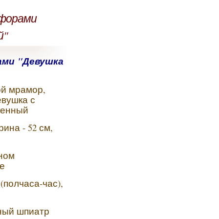
мфорами
й"
ами "Девушка
ой мрамор,
евушка с
ченный
ина - 52 см,
ном
е
(полчаса-час),
ный шпиатр