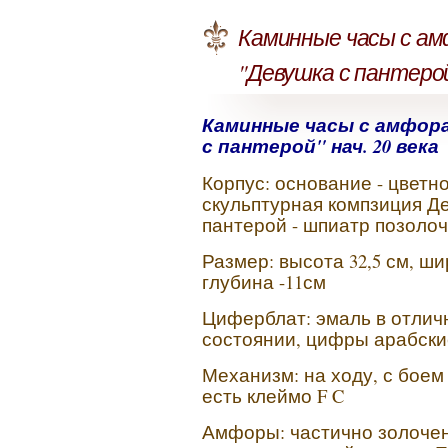
Каминные часы с а
"Девушка с пантеро
Каминные часы с амфор
с пантерой" нач. 20 века
Корпус: основание - цветн
скульптурная компзиция Д
пантерой - шпиатр позоло
Размер: высота 32,5 см, шир
глубина -11см
Циферблат: эмаль в отлич
состоянии, цифры арабски
Механизм: на ходу, с боем 
есть клеймо F C
Амфоры: частично золоче