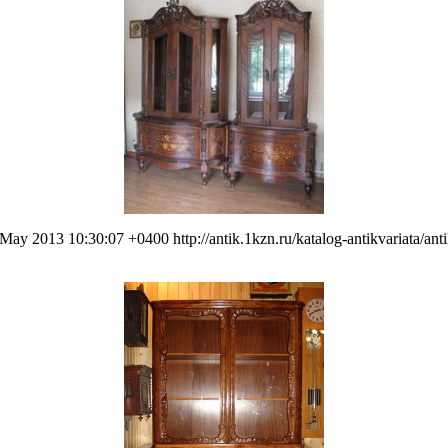
1 May 2013 10:30:07 +0400
http://antik.1kzn.ru/katalog-antikvariata/a