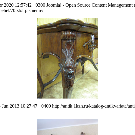
Apr 2020 12:57:42 +0300
Joomla! - Open Source Content Management
-mebel/70-stol-pismennyj
3 Jun 2013 10:27:47 +0400
http://antik.1kzn.ru/katalog-antikvariata/a