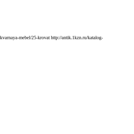
ntikvarnaya-mebel/25-krovat
http://antik.1kzn.ru/katalog-