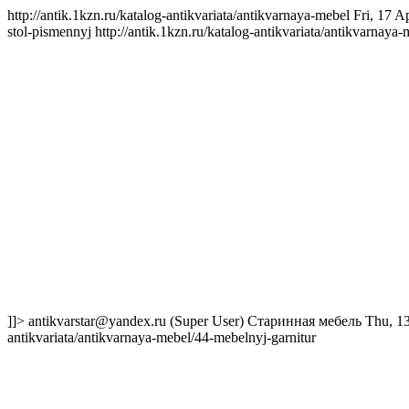
http://antik.1kzn.ru/katalog-antikvariata/antikvarnaya-mebel
Fri, 17 
stol-pismennyj
http://antik.1kzn.ru/katalog-antikvariata/antikvarnaya
]]>
antikvarstar@yandex.ru
(Super User)
Старинная мебель
Thu, 1
antikvariata/antikvarnaya-mebel/44-mebelnyj-garnitur