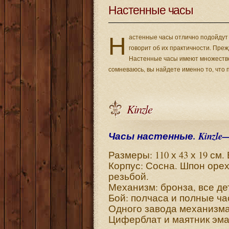
Настенные часы
Н
астенные часы отлично подойдут 
говорит об их практичности. Пре
Настенные часы имеют множество и
сомневаюсь, вы найдете именно то, что 
Kinzle
Часы настенные. Kinzle—
Размеры: 110 х 43 х 19 см
Корпус: Сосна. Шпон оре
резьбой.
Механизм: бронза, все де
Бой: полчаса и полные ча
Одного завода механизма 
Циферблат и маятник эма