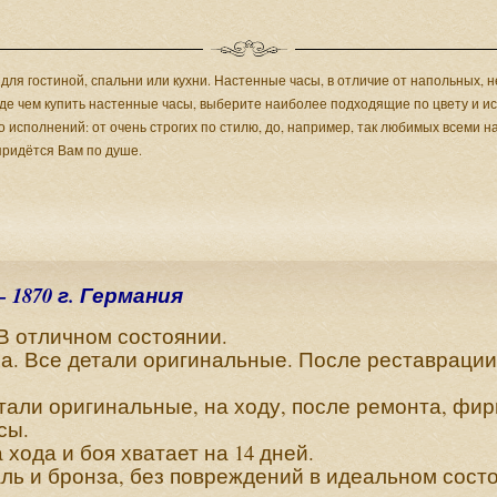
для гостиной, спальни или кухни. Настенные часы, в отличие от напольных, 
жде чем купить настенные часы, выберите наиболее подходящие по цвету и и
сполнений: от очень строгих по стилю, до, например, так любимых всеми нам
придётся Вам по душе.
 1870 г. Германия
. В отличном состоянии.
ха. Все детали оригинальные. После реставраци
тали оригинальные, на ходу, после ремонта, фи
сы.
хода и боя хватает на 14 дней.
ль и бронза, без повреждений в идеальном сост