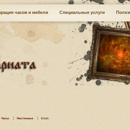
врация часов и мебели
Специальные услуги
Полез
Часы
Настенные
Kinzle