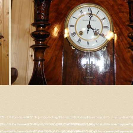
s/rt_juxta/css/template-firefox.css" type="text/css" /> <link rel="stylesheet" href="/templates/rt_juxta/css/typography.css" type="text/css" /> <link rel="stylesheet" href="/templates/rt_juxta/css/backgrounds.css" type="text/css" /> <link rel="stylesheet" href="/templates/rt_juxta/css/fusionmenu.css" type="text/css" /> <link rel="stylesheet" href="/modules/mod_roknewspager/themes/light/roknewspager.css" type="text/css" /> <style type="text/css"> #rt-main-surround ul.menu li.active > a, #rt-main-surround ul.menu li.active > .separator, #rt-main-surround ul.menu li.active > .item, #rt-main-surround .square4 ul.menu li:hover > a, #rt-main-surround .square4 ul.menu li:hover > .item, #rt-main-surround .square4 ul.menu li:hover > .separator, .roktabs-links ul li.active span, .menutop li:hover > .item, .menutop li.f-menuparent-itemfocus .item, .menutop li.active > .item {color:#660000;} a, .button, #rt-main-surround ul.menu a:hover, #rt-main-surround ul.menu .separator:hover, #rt-main-surround ul.menu .item:hover, .title1 .module-title .title, #rt-main .item_add:link, #rt-main .item_add:visited, #rt-main .simpleCart_empty:link, #rt-main .simpleCart_empty:visited, #rt-main .simpleCart_checkout:link, #rt-main .simpleCart_checkout:visited {color:#660000;} body #rt-logo {width:400px;height:200px;} </style> <script src="/media/system/js/mootools-core.js" type="text/javascript"></script> <script src="/media/system/js/core.js" type="text/javascript"></script> <script src="/media/system/js/caption.js" type="text/javascript"></script> <script src="/media/system/js/mootools-more.js" type="text/javascript"></script> <script src="/plugins/system/rokbox/assets/js/rokbox.js" type="text/javascript"></script> <script src="/libraries/gantry/js/gantry-inputs.js" type="text/javascript"></script> <script src="/libraries/gantry/js/browser-engines.js" type="text/javascript"></script> <script src="/modules/mod_roknavmenu/themes/fusion/js/fusion.js" type="text/javascript"></script> <script src="/modules/mod_roknewspager/tmpl/js/roknewspager.js" type="text/javascript"></script> <script src="http://antik.1kzn.ru/modules/mod_rizlogin/js/jquery.min.js" type="text/javascript"></script> <script src="http://antik.1kzn.ru/modules/mod_rizlogin/js/jquery-ui.min.js" type="text/javascript"></script> <script src="http://antik.1kzn.ru/modules/mod_rizlogin/js/side-bar.js" type="text/javascript"></script> <script src="/modules/mod_rokajaxsearch/js/rokajaxsearch.js" type="text/javascript"></script> <script type="text/javascript"> window.addEvent('load', function() { new JCaption('img.caption'); }); if (typeof RokBoxSettings == 'undefined') RokBoxSettings = {pc: '100'}; InputsExclusion.push('.content_vote','#rt-popup','#vmMainPage') window.addEvent('domready', function() { new Fusion('ul.menutop', { pill: 0, effect: 'slide and fade', opacity: 1, hideDelay: 500, centered: 0, tweakInitial: {'x': 9, 'y': 6}, tweakSubsequent: {'x': 0, 'y': -14}, menuFx: {duration: 300, transition: Fx.Transitions.Circ.easeOut}, pillFx: {duration: 400, transition: Fx.Transitions.Back.easeOut} }); }); function keepAlive() { var myAjax = new Request({method: "get", url: "index.php"}).send();} window.addEvent("domready", function(){ keepAlive.periodical(840000); }); window.addEvent((window.webkit) ? 'load' : 'domready', function() { window.rokajaxsearch = new RokAjaxSearch({ 'results': 'Results', 'close': '', 'websearch': 0, 'blogsearch': 0, 'imagesearch': 0, 'videosearch': 0, 'imagesize': 'SMALL', 'safesearch': 'MODERATE', 'search': 'Search...', 'readmore': 'Read more...', 'noresults': 'No results', 'advsearch': 'Advanced search', 'page': 'Page', 'page_of': 'of', 'searchlink': 'http://antik.1kzn.ru/index.php?option=com_search&amp;view=search&amp;tmpl=component', 'advsearchlink': 'http://antik.1kzn.ru/index.php?option=com_search&amp;view=search', 'uribase': 'http://antik.1kzn.ru/', 'limit': '10', 'perpage': '3', 'ordering': 'newest', 'phrase': 'any', 'hidedivs': '', 'includelink': 1, 'viewall': 'View all results', 'estimated': 'estimated', 'showestimated': 1, 'showpagination': 1, 'showcategory': 1, 'showreadmore': 1, 'showdescription': 1 }); }); </script> <meta name="google-site-verification" content="" /> <script type="text/javascript"> var _gaq = _gaq || []; _gaq.push(['_setAccount', 'UA-XXXXX-X']); _gaq.push(['_gat._anonymizeI
s/rt_juxta/css/template-firefox.css" type="text/css" /> <link rel="stylesheet" href="/templates/rt_juxta/css/typography.css" type="text/css" /> <link rel="stylesheet" href="/templates/rt_juxta/css/backgrounds.css" type="text/css" /> <link rel="stylesheet" href="/templates/rt_juxta/css/fusionmenu.css" type="text/css" /> <link rel="stylesheet" href="/modules/mod_roknewspager/themes/light/roknewspager.css" type="text/css" /> <style type="text/css"> #rt-main-surround ul.menu li.active > a, #rt-main-surround ul.menu li.active > .separator, #rt-main-surround ul.menu li.active > .item, #rt-main-surround .square4 ul.menu li:hover > a, #rt-main-surround .square4 ul.menu li:hover > .item, #rt-main-surround .square4 ul.menu li:hover > .separator, .roktabs-links ul li.active span, .menutop li:hover > .item, .menutop li.f-menuparent-itemfocus .item, .menutop li.active > .item {color:#660000;} a, .button, #rt-main-surround ul.menu a:hover, #rt-main-surround ul.menu .separator:hover, #rt-main-surround ul.menu .item:hover, .title1 .module-title .title, #rt-main .item_add:link, #rt-main .item_add:visited, #rt-main .simpleCart_empty:link, #rt-main .simpleCart_empty:visited, #rt-main .simpleCart_checkout:link, #rt-main .simpleCart_checkout:visited {color:#660000;} body #rt-logo {width:400px;height:200px;} </style> <script src="/media/system/js/mootools-core.js" type="text/javascript"></script> <script src="/media/system/js/core.js" type="text/javascript"></script> <script src="/media/system/js/caption.js" type="text/javascript"></script> <script src="/media/system/js/mootools-more.js" type="text/javascript"></script> <script src="/plugins/system/rokbox/assets/js/rokbox.js" type="text/javascript"></script> <script src="/libraries/gantry/js/gantry-inputs.js" type="text/javascript"></script> <script src="/libraries/gantry/js/browser-engines.js" type="text/javascript"></script> <script src="/modules/mod_roknavmenu/themes/fusion/js/fusion.js" type="text/javascript"></script> <script src="/modules/mod_roknewspager/tmpl/js/roknewspager.js" type="text/javascript"></script> <script src="http://antik.1kzn.ru/modules/mod_rizlogin/js/jquery.min.js" type="text/javascript"></script> <script src="http://antik.1kzn.ru/modules/mod_rizlogin/js/jquery-ui.min.js" type="text/javascript"></script> <script src="http://antik.1kzn.ru/modules/mod_rizlogin/js/side-bar.js" type="text/javascript"></script> <script src="/modules/mod_rokajaxsearch/js/rokajaxsearch.js" type="text/javascript"></script> <script type="text/javascript"> window.addEvent('load', function() { new JCaption('img.caption'); }); if (typeof RokBoxSettings == 'undefined') RokBoxSettings = {pc: '100'}; InputsExclusion.push('.content_vote','#rt-popup','#vmMainPage') window.addEvent('domready', function() { new Fusion('ul.menutop', { pill: 0, effect: 'slide and fade', opacity: 1, hideDelay: 500, centered: 0, tweakInitial: {'x': 9, 'y': 6}, tweakSubsequent: {'x': 0, 'y': -14}, menuFx: {duration: 300, transition: Fx.Transitions.Circ.easeOut}, pillFx: {duration: 400, transition: Fx.Transitions.Back.easeOut} }); }); function keepAlive() { var myAjax = new Request({method: "get", url: "index.php"}).send();} window.addEvent("domready", function(){ keepAlive.periodical(840000); }); window.addEvent((window.webkit) ? 'load' : 'domready', function() { window.rokajaxsearch = new RokAjaxSearch({ 'results': 'Results', 'close': '', 'websearch': 0, 'blogsearch': 0, 'imagesearch': 0, 'videosearch': 0, 'imagesize': 'SMALL', 'safesearch': 'MODERATE', 'search': 'Search...', 'readmore': 'Read more...', 'noresults': 'No results', 'advsearch': 'Advanced search', 'page': 'Page', 'page_of': 'of', 'searchlink': 'http://antik.1kzn.ru/index.php?option=com_search&amp;view=search&amp;tmpl=component', 'advsearchlink': 'http://antik.1kzn.ru/index.php?option=com_search&amp;view=search', 'uribase': 'http://antik.1kzn.ru/', 'limit': '10', 'perpage': '3', 'ordering': 'newest', 'phrase': 'any', 'hidedivs': '', 'includelink': 1, 'viewall': 'View all results', 'estimated': 'estimated', 'showestimated': 1, 'showpagination': 1, 'showcategory': 1, 'showreadmore': 1, 'showdescription': 1 }); }); </script> <meta name="google-site-verification" content="" /> <script type="text/javascript"> var _gaq = _gaq || []; _gaq.push(['_setAccount', 'UA-XXXXX-X']); _gaq.push(['_gat._anonymizeI