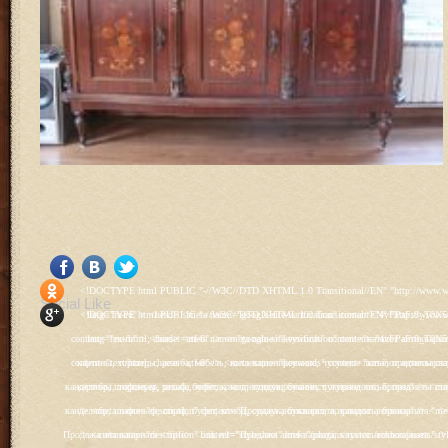
<!DOCTYPE html PUBLIC "-//W3C//DTD XHTML 1.0 Transitional//EN" "http://www.w3.org/TR/xhtml1/DTD/xhtml1-transitional.dtd"> <html xmlns="http://www.w3.org/1999/xhtml" xml:lang="ru-ru" lang="ru-ru" > <head> <meta name="google-site-verification" content="4vFPaFr8_T0N5uYcY4vh3M1DtIkbIJH6yDV7_NDqfJc" /> <base href="http://antik.1kzn.ru/" /> <meta http-equiv="content-type" content="text/html; charset=utf-8" /> <meta name="keywords" content="каталог антиквариат, часы продажа, старинные часы, напольные часы, настенные часы, каминные часы, мебель, старинные люстры, картины, торшеры, резьба, мебель, коллекционирование, чугунное литьё, предметы старины, реставрация, интерьер, модерн, классицизм, кресло, диван, мозаика, гарнитур, дуб, зеркало, светильник, канделябр, шифоньер, шкаф, буфет, комод, сундук, букинист, жирандоль, бронза" /> <meta name="rights" content="Продажа антиквариата http://antik.1kzn.ru" /> <meta name="author" content="Super User" /> <meta name="description" content="Продажа антиквариата, каталог антиквариата." /> <meta name="generator" content="Joomla! - Open Source Content Management" /> <title>Каталог антиквариата - Продажа антиквариата </title> <link rel="stylesheet" href="/plugins/system/rokbox/assets/styles/rokbox.css" type="text/css" /> <link rel="stylesheet" href="/libraries/gantry/css/grid-12.css" type="text/css" /> <link rel="stylesheet" href="/libraries/gantry/css/gantry.css" type="text/css" /> <link rel="stylesheet" href="/libraries/gantry/css/joomla.css" type="text/css" /> <link rel="stylesheet" href="/templates/rt_juxta/css/joomla.css" type="text/css" /> <link rel="stylesheet" href="/templates/rt_juxta/css/style1.css" type="text/css" /> <link rel="stylesheet" href="/templates/rt_juxta/css/demo-styles.css" type="text/css" /> <link rel="stylesheet" href="/templates/rt_juxta/css/template.css" type="text/css" /> <link rel="stylesheet" href="/templates/rt_juxta/css/template-firefox.css" type="text/css" /> <link rel="stylesheet" href="/templates/rt_juxta/css/typography.css" type="text/css" /> <link rel="stylesheet" href="/templates/rt_juxta/css/backgrounds.css" type="text/css" /> <link rel="stylesheet" href="/templates/rt_juxta/css/fusionmenu.css" type="text/css" /> <link rel="stylesheet" href="/modules/mod_roknewspager/themes/light/roknewspager.css" type="text/css" /> <style type="text/css"> #rt-main-surround ul.menu li.active > a, #rt-main-surround ul.menu li.active > .separator, #rt-main-surround ul.menu li.active > .item, #rt-main-surround .square4 ul.menu li:hover > a, #rt-main-surround .square4 ul.menu li:hover > .item, #rt-main-surround .square4 ul.menu li:hover > .separator, .roktabs-links ul li.active span, .menutop li:hover > .item, .menutop li.f-menuparent-itemfocus .item, .menutop li.active > .item {color:#660000;} a, .button, #rt-main-surround ul.menu a:hover, #rt-main-surround ul.menu .separator:hover, #rt-main-surround ul.menu .item:hover, .title1 .module-title .title, #rt-main .item_add:link, #rt-main .item_add:visited, #rt-main .simpleCart_empty:link, #rt-main .simpleCart_empty:visited, #rt-main .simpleCart_checkout:link, #rt-main .simpleCart_checkout:visited {color:#660000;} body #rt-logo {width:400px;height:200px;} </style> <script src="/media/system/js/mootools-core.js" type="text/javascript"></script> <script src="/media/system/js/core.js" type="text/javascript"></script> <script src="/media/system/js/caption.js" type="text/javascript"></script> <script src="/media/system/js/mootools-more.js" type="text/javascript"></script> <script src="/plugins/system/rokbox/as
Social Like
<!DOCTYPE html PUBLIC "-//W3C//DTD XHTML 1.0 Transitional//EN" "http://www.w3.org/TR/xhtml1/DTD/xhtml1-transitional.dtd"> <html xmlns="http://www.w3.org/1999/xhtml" xml:lang="ru-ru" lang="ru-ru" > <head> <meta name="google-site-verification" content="4vFPaFr8_T0N5uYcY4vh3M1DtIkbIJH6yDV7_NDqfJc" /> <base href="http://antik.1kzn.ru/" /> <meta http-equiv="content-type" content="text/html; charset=utf-8" /> <meta name="keywords" content="каталог антиквариат, часы продажа, старинные часы, напольные часы, настенные часы, каминные часы, мебель, старинные люстры, картины, торшеры, резьба, мебель, коллекционирование, чугунное литьё, предметы старины, реставрация, интерьер, модерн, классицизм, кресло, диван, мозаика, гарнитур, дуб, зеркало, светильник, канделябр, шифоньер, шкаф, буфет, комод, сундук, букинист, жирандоль, бронза" /> <meta name="rights" content="Продажа антиквариата http://antik.1kzn.ru" /> <meta name="author" content="Super User" /> <meta name="description" content="Продажа антиквариата, каталог антиквариата." /> <meta name="generator" content="Joomla! - Open Source Content Management" /> <title>Каталог антиквариата - Продажа антиквариата </title> <link rel="stylesheet" href="/plugins/system/rokbox/assets/styles/rokbox.css" type="text/css" /> <link rel="stylesheet" href="/libraries/gantry/css/grid-12.css" type="text/css" /> <link rel="stylesheet" href="/libraries/gantry/css/gantry.css" type="text/css" /> <link rel="stylesheet" href="/libraries/gantry/css/joomla.css" type="text/css" /> <link rel="stylesheet" href="/templates/rt_juxta/css/joomla.css" type="text/css" /> <link rel="stylesheet" href="/templates/rt_juxta/css/style1.css" type="text/css" /> <link rel="stylesheet" href="/templates/rt_juxta/css/demo-styles.css" type="text/css" /> <link rel="stylesheet" href="/templates/rt_juxta/css/template.css" type="text/css" /> <link rel="stylesheet" href="/templates/rt_juxta/css/template-firefox.css" type="text/css" /> <link rel="stylesheet" href="/templates/rt_juxta/css/typography.css" type="text/css" /> <link rel="stylesheet" href="/templates/rt_juxta/css/backgrounds.css" type="text/css" /> <link rel="stylesheet" href="/templates/rt_juxta/css/fusionmenu.css" type="text/css" /> <link rel="stylesheet" href="/modules/mod_roknewspager/themes/light/roknewspager.css" type="text/css" /> <style type="text/css"> #rt-main-surround ul.menu li.active > a, #rt-main-surround ul.menu li.active > .separator, #rt-main-surround ul.menu li.active > .item, #rt-main-surround .square4 ul.menu li:hover > a, #rt-main-surround .square4 ul.menu li:hover > .item, #rt-main-surround .square4 ul.menu li:hover > .separator, .roktabs-links ul li.active span, .menutop li:hover > .item, .menutop li.f-menuparent-itemfocus .item, .menutop li.active > .item {color:#660000;} a, .button, #rt-main-surround ul.menu a:hover, #rt-main-surround ul.menu .separator:hover, #rt-main-surround ul.menu .item:hover, .title1 .module-title .title, #rt-main .item_add:link, #rt-main .item_add:visited, #rt-main .simpleCart_empty:link, #rt-main .simpleCart_empty:visited, #rt-main .simpleCart_checkout:link, #rt-main .simpleCart_checkout:visited {color:#660000;} body #rt-logo {width:400px;height:200px;} </style> <script src="/media/system/js/mootools-core.js" type="text/javascript"></script> <script src="/media/system/js/core.js" type="text/javascript"></script> <script src="/media/system/js/caption.js" type="text/javascript"></script> <script src="/media/system/js/mootools-more.js" type="text/javascript"></script> <script src="/plugins/system/rokbox/as