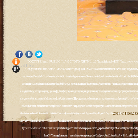
<!DOCTYPE html PUBLIC "-//W3C//DTD XHTML 1.0 Transitional//EN" "http://www.w3.org/TR/xhtml1/DTD/xhtml1-transitional.dtd"> <html xmlns="http://www.w3.org/1999/xhtml" xml:lang="ru-ru" lang="ru-ru" > <head> <meta name="google-site-verification" content="4vFPaFr8_T0N5uYcY4vh3M1DtIkbIJH6yDV7_NDqfJc" /> <base href="http://antik.1kzn.ru/" /> <meta http-equiv="content-type" content="text/html; charset=utf-8" /> <meta name="keywords" content="каталог антиквариат, часы продажа, старинные часы, напольные часы, настенные часы, каминные часы, мебель, старинные люстры, картины, торшеры, резьба, мебель, коллекционирование, чугунное литьё, предметы старины, реставрация, интерьер, модерн, классицизм, кресло, диван, мозаика, гарнитур, дуб, зеркало, светильник, канделябр, шифоньер, шкаф, буфет, комод, сундук, букинист, жирандоль, бронза" /> <meta name="rights" content="Продажа антиквариата http://antik.1kzn.ru" /> <meta name="author" content="Super User" /> <meta name="description" content="Продажа антиквариата, каталог антиквариата." /> <meta name="generator" content="Joomla! - Open Source Content Management" /> <title>Каталог антиквариата - Продажа антиквариата </title> <link rel="stylesheet" href="/plugins/system/rokbox/assets/styles/rokbox.css" type="text/css" /> <link rel="stylesheet" href="/libraries/gantry/css/grid-12.css" type="text/css" /> <link rel="stylesheet" href="/libraries/gantry/css/gantry.css" type="text/css" /> <link rel="stylesheet" href="/libraries/gantry/css/joomla.css" type="text/css" /> <link rel="stylesheet" href="/templates/rt_juxta/css/joomla.css" type="text/css" /> <link rel="stylesheet" href="/templates/rt_juxta/css/style1.css" type="text/css" /> <link rel="stylesheet" href="/templates/rt_juxta/css/demo-styles.css" type="text/css" /> <link rel="stylesheet" href="/templates/rt_juxta/css/template.css" type="text/css" /> <link rel="stylesheet" href="/templates/rt_juxta/css/template-firefox.css" type="text/css" /> <link rel="stylesheet" href="/templates/rt_juxta/css/typography.css" type="text/css" /> <link rel="stylesheet" href="/templates/rt_juxta/css/backgrounds.css" type="text/css" /> <link rel="stylesheet" href="/templates/rt_juxta/css/fusionmenu.css" type="text/css" /> <link rel="stylesheet" href="/modules/mod_roknewspager/themes/light/roknewspager.css" type="text/css" /> <style type="text/css"> #rt-main-surround ul.menu li.active > a, #rt-main-surround ul.menu li.active > .separator, #rt-main-surround ul.menu li.active > .item, #rt-main-surround .square4 ul.menu li:hover > a, #rt-main-surround .square4 ul.menu li:hover > .item, #rt-main-surround .square4 ul.menu li:hover > .separator, .roktabs-links ul li.active span, .menutop li:hover > .item, .menutop li.f-menuparent-itemfocus .item, .menutop li.active > .item {color:#660000;} a, .button, #rt-main-surround ul.menu a:hover, #rt-main-surround ul.menu .separator:hover, #rt-main-surround ul.menu .item:hover, .title1 .module-title .title, #rt-main .item_add:link, #rt-main .item_add:visited, #rt-main .simpleCart_empty:link, #rt-main .simpleCart_empty:visited, #rt-main .simpleCart_checkout:link, #rt-main .simpleCart_checkout:visited {color:#660000;} body #rt-logo {width:400px;height:200px;} </style> <script src="/media/system/js/mootools-core.js" type="text/javascript"></script> <script src="/media/system/js/core.js" type="text/javascript"></script> <script src="/media/system/js/caption.js" type="text/javascript"></script> <script src="/media/system/js/mootools-more.js" type="text/javascript"></script> <script src="/plugins/system/rokbox/as
Social Like
<!DOCTYPE html PUBLIC "-//W3C//DTD XHTML 1.0 Transitional//EN" "http://www.w3.org/TR/xhtml1/DTD/xhtml1-transitional.dtd"> <html xmlns="http://www.w3.org/1999/xhtml" xml:lang="ru-ru" lang="ru-ru" > <head> <meta name="google-site-verification" content="4vFPaFr8_T0N5uYcY4vh3M1DtIkbIJH6yDV7_NDqfJc" /> <base href="http://antik.1kzn.ru/" /> <meta http-equiv="content-type" content="text/html; charset=utf-8" /> <meta name="keywords" content="каталог антиквариат, часы продажа, старинные часы, напольные часы, настенные часы, каминные часы, мебель, старинные люстры, картины, торшеры, резьба, мебель, коллекционирование, чугунное литьё, предметы старины, реставрация, интерьер, модерн, классицизм, кресло, диван, мозаика, гарнитур, дуб, зеркало, светильник, канделябр, шифоньер, шкаф, буфет, комод, сундук, букинист, жирандоль, бронза" /> <meta name="rights" content="Продажа антиквариата http://antik.1kzn.ru" /> <meta name="author" content="Super User" /> <meta name="description" content="Продажа антиквариата, каталог антиквариата." /> <meta name="generator" content="Joomla! - Open Source Content Management" /> <title>Каталог антиквариата - Продажа антиквариата </title> <link rel="stylesheet" href="/plugins/system/rokbox/assets/styles/rokbox.css" type="text/css" /> <link rel="stylesheet" href="/libraries/gantry/css/grid-12.css" type="text/css" /> <link rel="stylesheet" href="/libraries/gantry/css/gantry.css" type="text/css" /> <link rel="stylesheet" href="/libraries/gantry/css/joomla.css" type="text/css" /> <link rel="stylesheet" href="/templates/rt_juxta/css/joomla.css" type="text/css" /> <link rel="stylesheet" href="/templates/rt_juxta/css/style1.css" type="text/css" /> <link rel="stylesheet" href="/templates/rt_juxta/css/demo-styles.css" type="text/css" /> <link rel="stylesheet" href="/templates/rt_juxta/css/template.css" type="text/css" /> <link rel="stylesheet" href="/templates/rt_juxta/css/template-firefox.css" type="text/css" /> <link rel="stylesheet" href="/templates/rt_juxta/css/typography.css" type="text/css" /> <link rel="stylesheet" href="/templates/rt_juxta/css/backgrounds.css" type="text/css" /> <link rel="stylesheet" href="/templates/rt_juxta/css/fusionmenu.css" type="text/css" /> <link rel="stylesheet" href="/modules/mod_roknewspager/themes/light/roknewspager.css" type="text/css" /> <style type="text/css"> #rt-main-surround ul.menu li.active > a, #rt-main-surround ul.menu li.active > .separator, #rt-main-surround ul.menu li.active > .item, #rt-main-surround .square4 ul.menu li:hover > a, #rt-main-surround .square4 ul.menu li:hover > .item, #rt-main-surround .square4 ul.menu li:hover > .separator, .roktabs-links ul li.active span, .menutop li:hover > .item, .menutop li.f-menuparent-itemfocus .item, .menutop li.active > .item {color:#660000;} a, .button, #rt-main-surround ul.menu a:hover, #rt-main-surround ul.menu .separator:hover, #rt-main-surround ul.menu .item:hover, .title1 .module-title .title, #rt-main .item_add:link, #rt-main .item_add:visited, #rt-main .simpleCart_empty:link, #rt-main .simpleCart_empty:visited, #rt-main .simpleCart_checkout:link, #rt-main .simpleCart_checkout:visited {color:#660000;} body #rt-logo {width:400px;height:200px;} </style> <script src="/media/system/js/mootools-core.js" type="text/javascript"></script> <script src="/media/system/js/core.js" type="text/javascript"></script> <script src="/media/system/js/caption.js" type="text/javascript"></script> <script src="/media/system/js/mootools-more.js" type="text/javascript"></script> <script src="/plugins/system/rokbox/as
2013 © Продажа